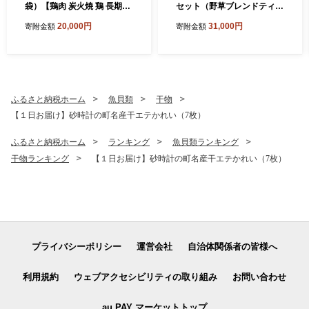
袋）【鶏肉 炭火焼 鶏 長期飼
セット（野草ブレンドティ
育 焼き鳥 真空パック 真空 冷
ー）【野草茶 セット 3種 お
20,000円
31,000円
寄附金額
寄附金額
凍 国産 島根県 大田市】
茶 ティーバック 健康茶 ノン
カフェイン 飲み比べ 贈答用
母の日 ギフト 贈り物 詰め合
わせ】
ふるさと納税ホーム
魚貝類
干物
【１日お届け】砂時計の町名産干エテかれい（7枚）
ふるさと納税ホーム
ランキング
魚貝類ランキング
干物ランキング
【１日お届け】砂時計の町名産干エテかれい（7枚）
プライバシーポリシー
運営会社
自治体関係者の皆様へ
利用規約
ウェブアクセシビリティの取り組み
お問い合わせ
au PAY マーケットトップ