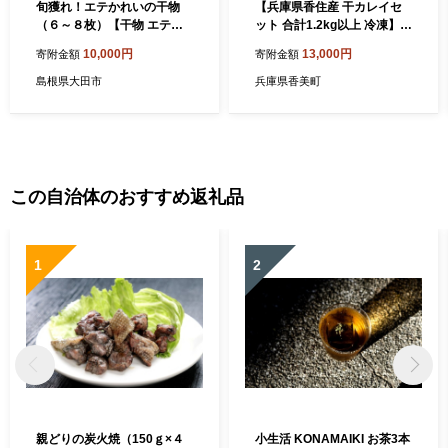
旬獲れ！エテかれいの干物
【兵庫県香住産 干カレイセ
（６～８枚）【干物 エテか
ット 合計1.2kg以上 冷凍】
れい 6～8枚 300g×2袋 国産
国産 エテカレイ えてかれい
10,000円
13,000円
寄附金額
寄附金額
魚 カレイ 旬獲れ 無添加 天日
カレイ かれい 干物 セット 詰
塩 詰め合わせ セット 贈答 ギ
め合わせ 焼き魚 あぶり 炙り
島根県大田市
兵庫県香美町
フト プレゼント 父の日 母の
お酒 酒 おつまみ 人気 大人気
日】
ふるさと納税 おすすめ 返礼
品 兵庫県 香美町 香住 柴山
宿院商店 HMN 33-13
この自治体のおすすめ返礼品
1
2
親どりの炭火焼（150ｇ×４
小生活 KONAMAIKI お茶3本