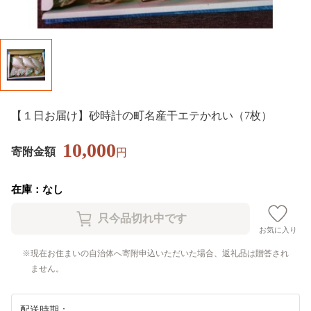
【１日お届け】砂時計の町名産干エテかれい（7枚）
10,000
寄附金額
円
在庫：なし
お気に入り
現在お住まいの自治体へ寄附申込いただいた場合、返礼品は贈答され
ません。
配送時期：