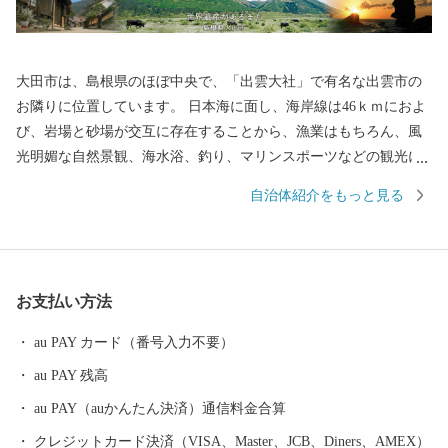
大田市は、島根県のほぼ中央で、「出雲大社」で有名な出雲市の
お隣りに位置しています。 日本海に面し、海岸線は46ｋｍにおよ
び、岩場と砂場が交互に存在することから、漁業はもちろん、風
光明媚な自然景観、海水浴、釣り、マリンスポーツなどの観光に
適しています。 また世界遺産となった石見銀山遺跡、大山隠岐国
自治体紹介をもっと見る
立公園に属する三瓶山や多くの温泉があります。 世界遺産「石見
銀山遺跡」をシンボルに産業・歴史・文化・自然など豊富にある
地域特性を活かしながら、魅力あるまちづくりに取り組んでいま
す。移住・定住促進にも力を入れています！
お支払い方法
au PAY カード（番号入力不要）
au PAY 残高
au PAY（auかんたん決済）通信料金合算
クレジットカード決済（VISA、Master、JCB、Diners、AMEX）