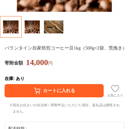
バランタイン自家焙煎コーヒー豆1kg（500g×2袋、荒挽き）
14,000
寄附金額
円
在庫: あり
お気に入り
現在お住まいの自治体へ寄附申込いただいた場合、返礼品は贈答され
ません。
配送時期：