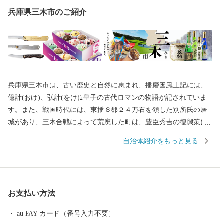
兵庫県三木市のご紹介
兵庫県三木市は、古い歴史と自然に恵まれ、播磨国風土記には、
億計(おけ)、弘計(をけ)2皇子の古代ロマンの物語が記されていま
す。また、戦国時代には、東播８郡２４万石を領した別所氏の居
城があり、三木合戦によって荒廃した町は、豊臣秀吉の復興策に
よって商工業が活発化し、今日の金物産業の発展の基礎をつくり
自治体紹介をもっと見る
ました。 平成の大合併により兵庫県美嚢郡吉川町と合併し、名実
ともに山田錦（酒米）の主生産地となるとともに、三木金物ブラ
ンドとしても全国的に有名なまちです。 一方、市域内を中国及び
山陽自動車道が通過するなど、全国的にも交通の要衝として注目
お支払い方法
され、数多くのゴルフ場が立地する(ゴルフ場数25か所は、西日本
一)ほか、「三木ホースランドパーク」「山田錦の館」「吉川温泉
au PAY カード（番号入力不要）