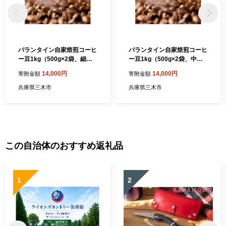
バランタイン自家焙煎コーヒ
バランタイン自家焙煎コーヒ
ー豆1kg（500g×2袋、細挽
ー豆1kg（500g×2袋、中挽
き）
き）
14,000円
14,000円
寄附金額
寄附金額
兵庫県三木市
兵庫県三木市
この自治体のおすすめ返礼品
1
2