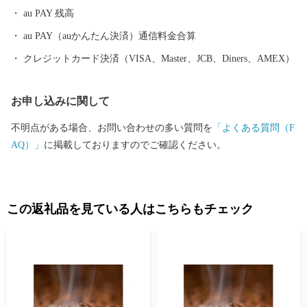
よかたん」をはじめ大型リゾート施設「ネスタリゾート神戸」な
au PAY 残高
ど、観光資源も多彩なものがあります。
au PAY（auかんたん決済）通信料金合算
クレジットカード決済（VISA、Master、JCB、Diners、AMEX）
お申し込みに関して
不明点がある場合、お問い合わせの多い質問を
「よくある質問（F
AQ）」
に掲載しておりますのでご確認ください。
この返礼品を見ている人はこちらもチェック