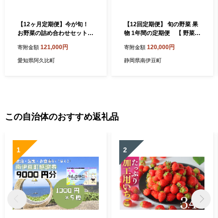
【12ヶ月定期便】今が旬！
【12回定期便】 旬の野菜 果
お野菜の詰め合わせセット
物 1年間の定期便 【 野菜定
／旬野菜 定期便 詰め合わせ
期便 新鮮 旬 野菜 やさい 果
121,000円
120,000円
寄附金額
寄附金額
野菜セット 新鮮 冷蔵 春 夏
物 くだもの フルーツ セット
秋 冬 8〜10種 おまかせ 食材
詰め合わせ 春野菜 夏野菜 秋
愛知県阿久比町
静岡県南伊豆町
ボックス 家庭料理 野菜レシ
野菜 冬野菜 定期便 野菜セッ
ピ お取り寄せ 送料無料 愛知
ト やさいセット 野菜 定期便
県 No.217
ふるさと納税 ふるさと納税
野菜 野菜 静岡県 南伊豆町 湯
の花 】
この自治体のおすすめ返礼品
1
2