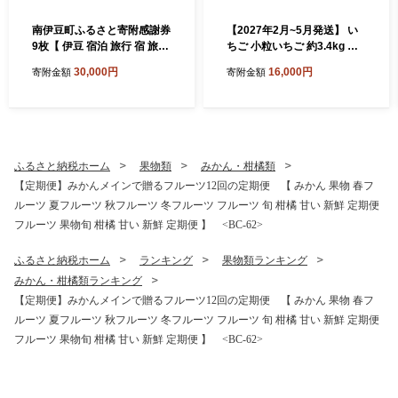
南伊豆町ふるさと寄附感謝券
【2027年2月~5月発送】 い
9枚【 伊豆 宿泊 旅行 宿 旅館
ちご 小粒いちご 約3.4kg 恋
観光 グルメ 食事 アクティビ
みのり かおり野 こだわり い
30,000円
16,000円
寄附金額
寄附金額
ティ 南伊豆 クーポン 宿泊券
ちご 大容量 加工用 イチゴ st
ヒリゾ浜 SUP カヤック 桜 静
rawberry 苺 新鮮 朝摘み 朝
岡 】 <BE-3>
採り 産直 産地直送 安心安全
ichigo itigo いちご 苺 果物 フ
ルーツ くだもの ギフト プレ
ゼント 贈物 贈答 ケーキ ふる
ふるさと納税ホーム
果物類
みかん・柑橘類
さと納税 ふるさと納税苺 い
【定期便】みかんメインで贈るフルーツ12回の定期便 【 みかん 果物 春フ
ちご 静岡県 南伊豆町 みなみ
ルーツ 夏フルーツ 秋フルーツ 冬フルーツ フルーツ 旬 柑橘 甘い 新鮮 定期便
のいちご園 <AA-29>
フルーツ 果物旬 柑橘 甘い 新鮮 定期便 】 <BC-62>
ふるさと納税ホーム
ランキング
果物類ランキング
みかん・柑橘類ランキング
【定期便】みかんメインで贈るフルーツ12回の定期便 【 みかん 果物 春フ
ルーツ 夏フルーツ 秋フルーツ 冬フルーツ フルーツ 旬 柑橘 甘い 新鮮 定期便
フルーツ 果物旬 柑橘 甘い 新鮮 定期便 】 <BC-62>