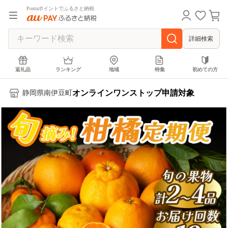
Pontaポイントでふるさと納税
詳細検索
返礼品
ランキング
地域
特集
初めての方
オンラインワンストップ申請対象
静岡県南伊豆町