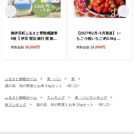
南伊豆町ふるさと寄附感謝券
【2027年2月~5月発送】 い
9枚【 伊豆 宿泊 旅行 宿 旅館
ちご 小粒いちご 約3.4kg 恋
観光 グルメ 食事 アクティビ
みのり かおり野 こだわり い
30,000円
16,000円
寄附金額
寄附金額
ティ 南伊豆 クーポン 宿泊券
ちご 大容量 加工用 イチゴ st
ヒリゾ浜 SUP カヤック 桜 静
rawberry 苺 新鮮 朝摘み 朝
岡 】 <BE-3>
採り 産直 産地直送 安心安全
ichigo itigo いちご 苺 果物 フ
ルーツ くだもの ギフト プレ
ゼント 贈物 贈答 ケーキ ふる
ふるさと納税ホーム
米・パン
米
さと納税 ふるさと納税苺 い
湯の花 旬の野菜とお米３kgセット <BC-22>
ちご 静岡県 南伊豆町 みなみ
のいちご園 <AA-29>
ふるさと納税ホーム
ランキング
米・パンランキング
米ランキング
湯の花 旬の野菜とお米３kgセット <BC-22>