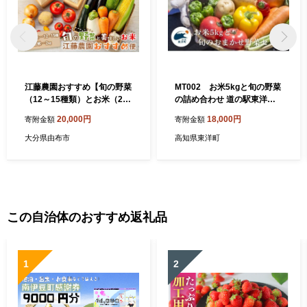
江藤農園おすすめ【旬の野菜
MT002 お米5kgと旬の野菜
（12～15種類）とお米（2k
の詰め合わせ 道の駅東洋町
g）】のセット | 湯布院 詰め
おまかせセット 季節の野菜
20,000円
18,000円
寄附金額
寄附金額
合わせ
米 おまかせ
大分県由布市
高知県東洋町
この自治体のおすすめ返礼品
1
2