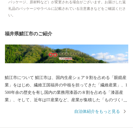
パッケージ、原材料など）が変更される場合がございます。お届けした返
礼品のパッケージやラベルに記載されている注意書きなどをご確認くださ
い。
福井県鯖江市のご紹介
鯖江市について 鯖江市は、国内生産シェア９割を占める「眼鏡産
業」をはじめ、繊維王国福井の中核を担ってきた「繊維産業」、1
500年余の歴史を有し国内の業務用漆器の８割を占める「漆器産
業」、そして、近年はIT産業など、産業が集積した「ものづくり
のまち」です。 王山古墳をはじめ、古墳の多い古代ロマンのまち
自治体紹介をもっと見る
であり、近松門左衛門が幼少期を過ごした地域には当時をしのぶ
街並みが残っています。 豊かな自然にも恵まれ、日本歴史公園百
選に認定されている西山公園は日本海側随一のつつじの名所とし