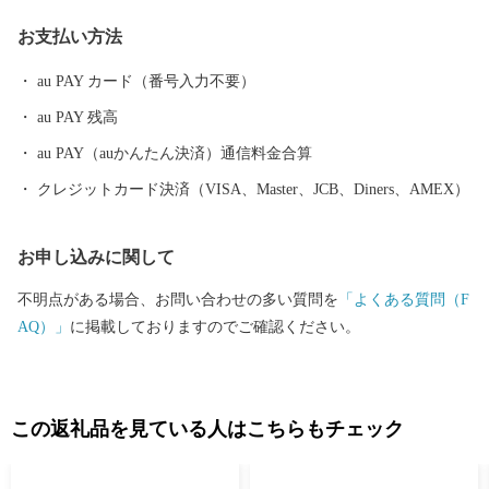
て親しまれています。 めがねのまちさばえのSDGsについて 鯖江
お支払い方法
市はものづくり分野を中心に内発的に発展し、成長を遂げてきた
まちです。 その発展を支えてきたのは、女性の活躍、時代を見据
au PAY カード（番号入力不要）
えイノベーションを繰り広げてきた市民性、市民一人ひとりが主
au PAY 残高
役になれる地域風土にあります。 今後、鯖江市が50年後、100年
後と将来にわたって成長力を確保し、持続可能なまちづくりを進
au PAY（auかんたん決済）通信料金合算
め、「誰一人取り残さない」社会の実現を目指し、「持続可能な
クレジットカード決済（VISA、Master、JCB、Diners、AMEX）
地域モデル"めがねのまちさばえ"」の確立のために、国連で採択
された国際目標「SDGs」の理念に賛同し、市民や経済界、市民団
お申し込みに関して
体、大学等と協働で一丸となって取り組みます。 お客様からいた
だいた個人情報は、鯖江市が責任をもって管理し、関係法令で定
不明点がある場合、お問い合わせの多い質問を
「よくある質問（F
められた場合を除き、第三者に譲渡したり、提供したりすること
AQ）」
に掲載しておりますのでご確認ください。
はございません。 なお、お客様からいただいた個人情報は、商品
の発送、事務連絡、いただいたふるさと納税の使い道に関する報
告、鯖江市が主催・出展するふるさと納税関連イベント情報の提
供及び鯖江市のふるさと納税に関する情報提供のために使用させ
この返礼品を見ている人はこちらもチェック
ていただき、その手段として、電子メールの配信やパンフレット
等の資料の郵送をさせていただくことがあります。 御不明な点