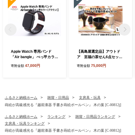
Apple Watch 専用バンド
【高島屋選定品】アウトド
「Air bangle」 べっ甲カラー
ア 至福の茶せん6点セッ
（ブラウン）（38 / 40 / 41モ
ト [G-20401] / 樹脂製茶せ
47,000円
75,000円
寄附金額
寄附金額
デル）[E-03413] / 日本製 お
ん くせ直し 片口 茶こし缶 茶
しゃれ デザイン ギフト プレ
箱 ショルダーバッグ お茶 日
ゼント 包装 バングル 時計ベ
本製 茶道具 茶道 野点 抹茶
ルト 時計バンド メンズ レデ
キャンプ アウトドア
ィース アップルウォッチバ
ンド
ふるさと納税ホーム
雑貨・日用品
文房具・玩具
蒔絵が高級感光る『越前漆器 手書き蒔絵ボールペン』 木の葉 [C-00812j]
ふるさと納税ホーム
ランキング
雑貨・日用品ランキング
文房具・玩具ランキング
蒔絵が高級感光る『越前漆器 手書き蒔絵ボールペン』 木の葉 [C-00812j]