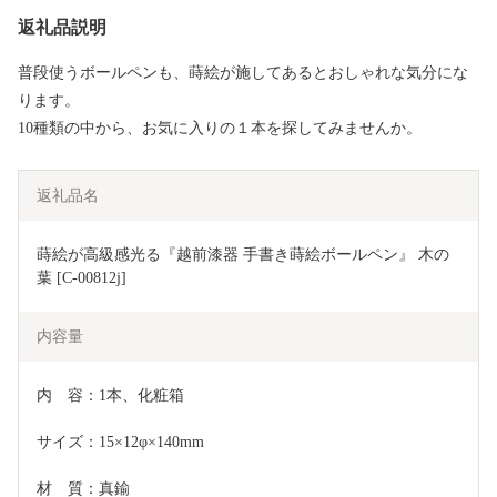
返礼品説明
普段使うボールペンも、蒔絵が施してあるとおしゃれな気分にな
ります。
10種類の中から、お気に入りの１本を探してみませんか。
返礼品名
蒔絵が高級感光る『越前漆器 手書き蒔絵ボールペン』 木の
葉 [C-00812j]
内容量
内　容：1本、化粧箱
サイズ：15×12φ×140mm
材　質：真鍮