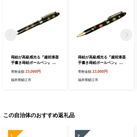
や、電子メールの配信又は資料の郵送停止等のご希望がございま
したら、ふるさと納税担当(furusato-sabae@soe.or.jp)までご連絡く
ださい。
蒔絵が高級感光る『越前漆器
蒔絵が高級感光る『越前漆器
手書き蒔絵ボールペン』 つ
手書き蒔絵ボールペン』 春
た [C-00812a]
秋 [C-00812b]
23,000円
23,000円
寄附金額
寄附金額
福井県鯖江市
福井県鯖江市
この自治体のおすすめ返礼品
1
2