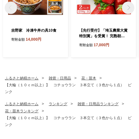
吉野家 冷凍牛丼の具10食
【先行受付】「埼玉農業大賞
特別賞」を受賞！ 完熟朝摘
14,000円
寄附金額
み あまりん 250g×2 (8粒
17,000円
寄附金額
～15粒) 【苺】 イチゴ おお
きい スイーツ あかい 果物 ふ
るさと納税 いちご うまい フ
ルーツ 期間限定 人気いちご
甘い いちご 旬 直送 おすすめ
いちご ストロベリー 苺ジャ
ふるさと納税ホーム
雑貨・日用品
花・苗木
ム いちご 好きのための いち
【大輪（１０ｃｍ以上）】 コチョウラン ３本立て（３色から１点） ピ
ご
ンク
ふるさと納税ホーム
ランキング
雑貨・日用品ランキング
花・苗木ランキング
【大輪（１０ｃｍ以上）】 コチョウラン ３本立て（３色から１点） ピ
ンク