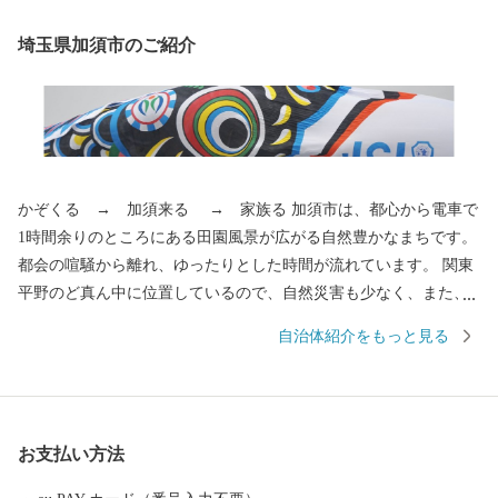
埼玉県加須市のご紹介
かぞくる → 加須来る → 家族る 加須市は、都心から電車で
1時間余りのところにある田園風景が広がる自然豊かなまちです。
都会の喧騒から離れ、ゆったりとした時間が流れています。 関東
平野のど真ん中に位置しているので、自然災害も少なく、また、
全国有数の日照時間の長さを誇ります。 暖かな日差しがふりそそ
自治体紹介をもっと見る
ぎ、災害の心配も少ない。 そのため、ここに暮らす人々は穏やか
で笑顔に包まれています。 仕事や日常のストレスも優しい自然と
人々の絆が癒してくれます。 こんな地理的に恵まれた環境のほか
にも加須市にはまだまだ知っていただきたい魅力がたくさんあり
お支払い方法
ます。 ぜひ、加須市へ一度遊びに来てください。 【キャンセル等
の対応について】 こちらはふるさと納税のお申し込みページとな