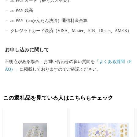
au PAY カード（番号入力不要）
っております。寄付申込み後のキャンセル、返礼品の変更・返品
au PAY 残高
はできません。あらかじめご了承ください。 【返礼品について】
■ふるさと納税の返礼品は一時所得に該当します。 ふるさと納税
au PAY（auかんたん決済）通信料金合算
寄付につきましては、経済的利益の無償の供与として行われてお
クレジットカード決済（VISA、Master、JCB、Diners、AMEX）
り、返礼品の送付がある場合でも、ご寄付をいただいた対価では
なく別途の行為となるため、ふるさと納税の返礼品は一時所得に
お申し込みに関して
該当します。 【個人情報の取り扱いについて】 お寄せいただいた
個人情報は、寄附金の受付、入金及び記念品発送に係る確認や連
不明点がある場合、お問い合わせの多い質問を
「よくある質問（F
絡に使用させていただきます。 また、加須市の情報を発信する際
AQ）」
に掲載しておりますのでご確認ください。
にも活用させていただきます。
この返礼品を見ている人はこちらもチェック