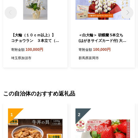
【大輪（１０ｃｍ以上）】
＜白大輪＞ 胡蝶蘭 5本立ち
コチョウラン ３本立て（３
(はがきサイズカード付) 大輪
色から１点） 白
花 こちょうらん コチョウラ
100,000円
100,000円
寄附金額
寄附金額
ン 白大輪 白 ホワイト 記念日
お祝い 贈り物 ギフト はがき
埼玉県加須市
群馬県富岡市
サイズカード F20E-427
この自治体のおすすめ返礼品
1
2