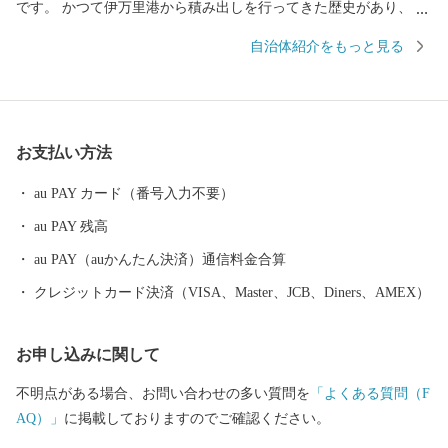
です。 かつて伊万里港から積み出しを行ってきた歴史があり、伊
万里焼や伊万里牛、伊万里梨は全国的に有名です。 都会のような
自治体紹介をもっと見る
便利さはありませんが、心温かい人が集まり、心にゆとりある生
活を送ることができます。 自然豊かで美味しい特産品がたくさん
ある、伊万里市のふるさと納税をぜひお愉しみください。 ＜個人
情報保護方針について＞ 寄附者様からいただいた個人情報は、伊
お支払い方法
万里市が責任をもって安全に管理・保管し、第三者に譲渡・提供
することはございません。 寄附者様からいただいた個人情報は、
au PAY カード（番号入力不要）
お礼の品の発送やご連絡、いただいたふるさと納税の使い道に関
au PAY 残高
する報告、伊万里市が主催・出展するふるさと納税関連イベント
情報の提供、伊万里市のふるさと納税に関する情報提供のため、
au PAY（auかんたん決済）通信料金合算
使用させていただきます。 また、情報の提供手段としては、電子
クレジットカード決済（VISA、Master、JCB、Diners、AMEX）
メールの配信やパンフレット等の郵送をさせていただく場合がご
ざいます。 ご不明な点がございましたらご連絡ください。 【伊万
お申し込みに関して
里市ふるさと納税サポート室】 電話：0955-58-9930 ＦＡＸ：050-3
606-3441 メール：support@furusato-imari.jp ※伊万里市はふるさと
不明点がある場合、お問い合わせの多い質問を
「よくある質問（F
納税のサポート室業務と、ワンストップ特例申請受付業務を外部
AQ）」
に掲載しておりますのでご確認ください。
へ委託しております。