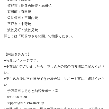
嬉野市：肥前吉田焼・志田焼
有田町：有田焼
佐世保市：三川内焼
平戸市：中野焼
波佐見町：波佐見焼
詳しくは「肥前やきもの圏」で検索ください。
【陶芸タチカワ】
●写真はイメージです。
●不在日がございましたら、申し込みの際の備考欄にご記入くださ
い。
●申し込み後に不在日ができた場合は、サポート室にご連絡くださ
い。
伊万里市ふるさと納税サポート室
0955-58-9930
support@furusato-imari.jp