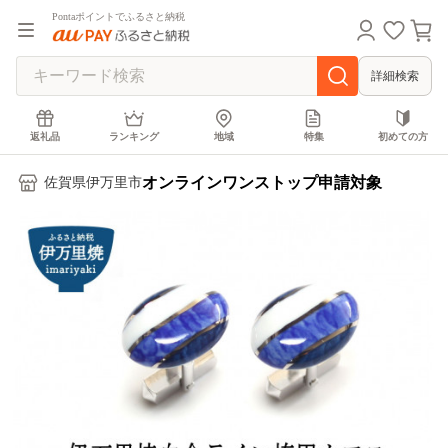
Pontaポイントでふるさと納税
詳細検索
返礼品
ランキング
地域
特集
初めての方
オンラインワンストップ申請対象
佐賀県伊万里市