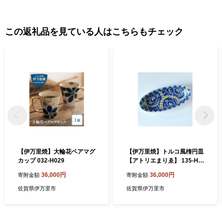
この返礼品を見ている人はこちらもチェック
【伊万里焼】大輪花ペアマグ
【伊万里焼】トルコ風楕円皿
カップ 032-H029
【アトリエまりゑ】 135-H9
29
36,000円
36,000円
寄附金額
寄附金額
佐賀県伊万里市
佐賀県伊万里市