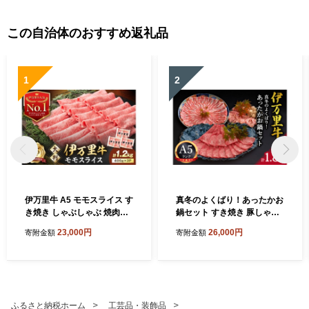
この自治体のおすすめ返礼品
1
2
伊万里牛 A5 モモスライス す
真冬のよくばり！あったかお
き焼き しゃぶしゃぶ 焼肉用
鍋セット すき焼き 豚しゃぶ
1.2kg 001-J1850【黒毛和牛
水炊き 006-J197
23,000円
26,000円
寄附金額
寄附金額
国産 牛肉 赤身 薄切り 小分け
A5ランク すきやき 焼肉 BB
Q ギフト 贈答】
ふるさと納税ホーム
工芸品・装飾品