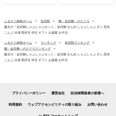
海鮮 大容量 お得 国産 人気
豆 ギフト お歳暮 お中元
ギフト お歳暮 お中元 藤文 静
岡県 さかな 人気 オススメ
ふるさと納税ホーム
魚貝類
鯛・金目鯛・のどぐろ
藤文の「金目鯛しゃぶしゃぶセット」金目鯛 きんめ しゃぶしゃぶ ダシ 昆布
こんぶ 冷凍 西伊豆 伊豆 ギフト お歳暮 お中元
ふるさと納税ホーム
ランキング
魚貝類ランキング
鯛・金目鯛・のどぐろランキング
藤文の「金目鯛しゃぶしゃぶセット」金目鯛 きんめ しゃぶしゃぶ ダシ 昆布
こんぶ 冷凍 西伊豆 伊豆 ギフト お歳暮 お中元
プライバシーポリシー
運営会社
自治体関係者の皆様へ
利用規約
ウェブアクセシビリティの取り組み
お問い合わせ
au PAY マーケットトップ