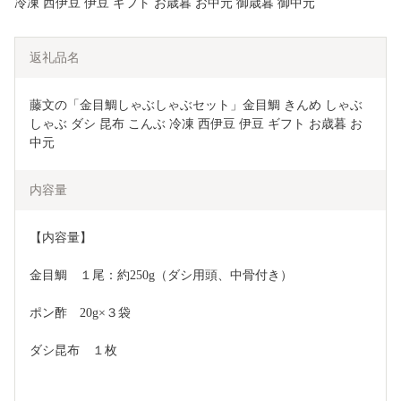
冷凍 西伊豆 伊豆 ギフト お歳暮 お中元 御歳暮 御中元
返礼品名
藤文の「金目鯛しゃぶしゃぶセット」金目鯛 きんめ しゃぶ
しゃぶ ダシ 昆布 こんぶ 冷凍 西伊豆 伊豆 ギフト お歳暮 お
中元
内容量
【内容量】
金目鯛　１尾：約250g（ダシ用頭、中骨付き）
ポン酢　20g×３袋
ダシ昆布　１枚