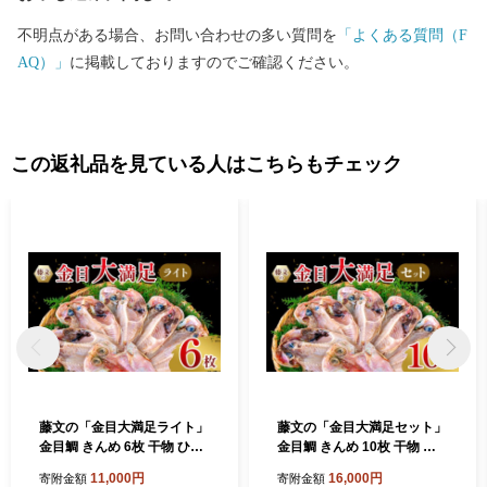
不明点がある場合、お問い合わせの多い質問を
「よくある質問（F
AQ）」
に掲載しておりますのでご確認ください。
この返礼品を見ている人はこちらもチェック
藤文の「金目大満足ライト」
藤文の「金目大満足セット」
金目鯛 きんめ 6枚 干物 ひも
金目鯛 きんめ 10枚 干物 ひ
の 冷凍 西伊豆 伊豆 ギフト
もの 冷凍 西伊豆 伊豆 ギフト
11,000円
16,000円
寄附金額
寄附金額
お歳暮 お中元
お歳暮 お中元