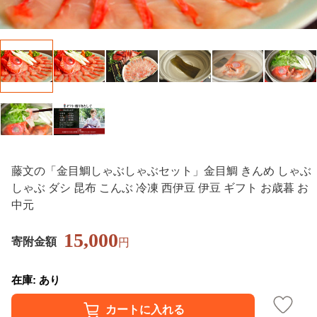
藤文の「金目鯛しゃぶしゃぶセット」金目鯛 きんめ しゃぶ
しゃぶ ダシ 昆布 こんぶ 冷凍 西伊豆 伊豆 ギフト お歳暮 お
中元
15,000
寄附金額
円
在庫: あり