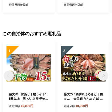
静岡県西伊豆町
静岡県西伊豆町
この自治体のおすすめ返礼品
1
2
藤文の「訳あり干物ライト1
藤文の「西伊豆ふるさと干物
5枚以上」訳あり 名産 干物
ミニ」 金目鯛 きんめ さば さ
セット 28枚以上 西伊豆 伊豆
んま 秋刀魚 サンマ あじ 鯵
10,000円
10,000円
寄附金額
寄附金額
直送 冷凍 ひもの 詰め合わせ
ひもの みりん干し 西伊豆 伊