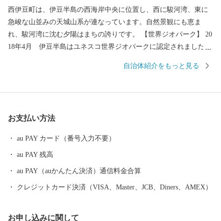
西伊豆町は、伊豆半島の西海岸中央に位置し、西に駿河湾、東に
急峻な山並みの天城山系が連なっています。自然景観にも恵ま
れ、駿河湾に沈む夕陽はまちの誇りです。 【世界ジオパーク】 20
18年4月 伊豆半島はユネスコ世界ジオパークに認定されました。
伊豆半島は、本州で唯一フィリピン海プレート上にあります。海
自治体紹介をもっと見る
底火山が隆起し半島が形づくられて、長い年月をかけてプレート
の動きとともに移動し、本州にぶつかった後現在の半島ができま
した。 西伊豆町では、太古の海底火山だった時代の地層をみるこ
とができます。 伊豆から箱根にかけては、今でも火山活動が行わ
お支払い方法
れており、豊富な温泉に恵まれています。 【世界農業遺産 静岡
水わさびの伝統栽培】 2018年3月 国連食糧農業機関（FAO)から
au PAY カード（番号入力不要）
世界農業遺産に認定されました。 静岡県発祥のわさび栽培は、西
au PAY 残高
伊豆町でも昔ながらの育成方法が受け継がれています。 豊富な天
城山系の湧き水を使って育てている西伊豆町の本わさびは、自慢
au PAY（auかんたん決済）通信料金合算
の一品です。
クレジットカード決済（VISA、Master、JCB、Diners、AMEX）
お申し込みに関して