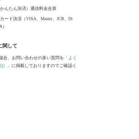
越しください。 〇ふるさと納税を
者の雇用を！ 岩手県陸前高田市ではふる
（auかんたん決済）通信料金合算
礼品の梱包を障がい者の皆様に正式に委
ード決済（VISA、Master、JCB、Di
す。 もしかすると、きちんと梱包されて
EX）
れる方もいるかもしれません。もちろん
により苦手な作業もありますが、皆さん
に関して
と一つ一つの丁寧な作業には頭が下がり
、ふるさと納税は市の事業ということで自
場合、お問い合わせの多い質問を
「よく
役立つ仕事をしているんだ」と誇りを持
Q）」
に掲載しておりますのでご確認く
手を抜くことはありません。 ご寄附の
障がい者の皆様への支援をするのではな
だ直接的な取組みにより障がい者の皆様
す。 〇ふるさと納税を通じて
いております。「震災の後、医療チーム
「ボランティアで炊き出しをしていまし
の時だけでなく10年以上経った現在もず
を応援してくださる気持ちが大変ありが