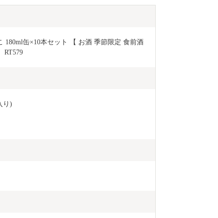
たく、大きな力を
縁、これから
届ける番です。 陸前高田の返礼品を通して、
想いが全国に
80ml缶×10本セット 【 お酒 季節限定 食前酒 
に。
RT579
入り)