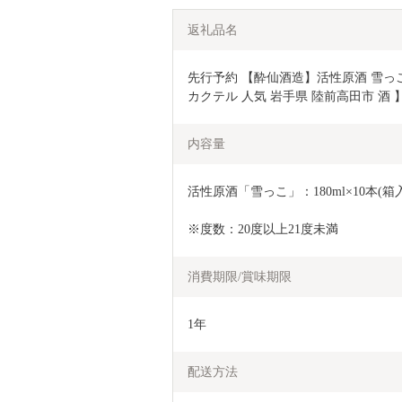
返礼品名
先行予約 【酔仙酒造】活性原酒 雪っこ 1
カクテル 人気 岩手県 陸前高田市 酒 】 
内容量
活性原酒「雪っこ」：180ml×10本(箱
※度数：20度以上21度未満
消費期限/賞味期限
1年
配送方法