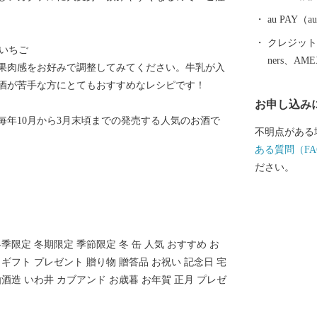
高田へ、ぜひ一度お
通じて障がい
au PAY
さと納税の返
クレジットカ
いちご
託しておりま
ners、AM
果肉感をお好みで調整してみてください。牛乳が入
いるか心配さ
酒が苦手な方にとてもおすすめなレシピです！
様々な障がい
お申し込み
の高い集中力
毎年10月から3月末頃までの発売する人気のお酒で
ます。 また
不明点がある
分達が「市に
ある質問（FA
っています。
ださい。
使い道として
く、一歩進ん
の雇用を生み出していま
想いを届ける 全国の皆様からの応援のメッセージやご
季限定 冬期限定 季節限定 冬 缶 人気 おすすめ お
支援をいただ
 ギフト プレゼント 贈り物 贈答品 お祝い 記念日 宅
で来ました」
仙酒造 いわ井 カブアンド お歳暮 お年賀 正月 プレゼ
た」等、震災
っと陸前高田