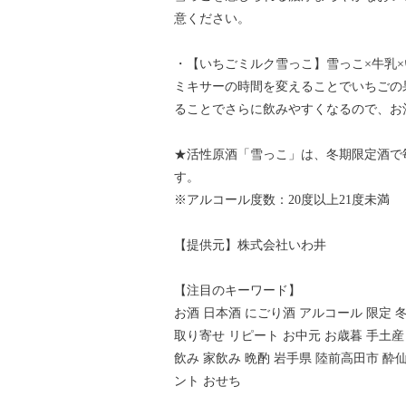
意ください。
・【いちごミルク雪っこ】雪っこ×牛乳×
ミキサーの時間を変えることでいちごの
ることでさらに飲みやすくなるので、お
★活性原酒「雪っこ」は、冬期限定酒で
す。
※アルコール度数：20度以上21度未満
【提供元】株式会社いわ井
【注目のキーワード】
お酒 日本酒 にごり酒 アルコール 限定 冬
取り寄せ リピート お中元 お歳暮 手土産
飲み 家飲み 晩酌 岩手県 陸前高田市 酔
ント おせち