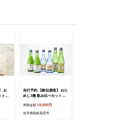
】 お
先行予約 【酔仙酒造】 おた
ット」
めし3種 飲み比べセット～
お酒 日本
冬ver～ 【 地酒 お酒 日本酒
19,000円
寄附金額
白米 精
晩酌 岩手県 陸前高田市 】R
】 RT
T573
岩手県陸前高田市