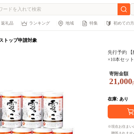
返礼品
ランキング
地域
特集
初めての
ストップ申請対象
先行予約 【
×10本セッ
人気 岩手県 
寄附金額
21,000
在庫: あり
現在お住まい
贈答されませ