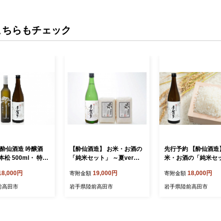
こちらもチェック
 酔仙酒造 吟醸酒
【酔仙酒造】 お米・お酒の
先行予約 【酔仙酒造
松 500ml・ 特別
「純米セット」 ～夏ver～
米・お酒の「純米セ
賀多720ml 各1本
【 地酒 お酒 日本酒 晩酌 ひ
～冬ver～ 【 地酒 
18,000円
19,000円
18,000円
寄附金額
寄附金額
 地酒 お酒 日本酒
とめぼれ 白米 精米 岩手県
酒 晩酌 ひとめぼれ 
晩酌 岩手県 陸前
陸前高田市 】 RT567
米 岩手県 陸前高田市 
前高田市
岩手県陸前高田市
岩手県陸前高田市
RT580
568