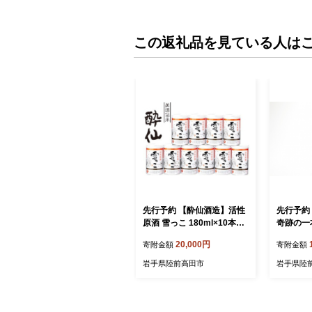
この返礼品を見ている人は
先行予約 【酔仙酒造】活性
先行予約
原酒 雪っこ 180ml×10本セ
奇跡の一本
ット 段ボール入り 【 お酒
純米酒 多
20,000円
寄附金額
寄附金額
季節限定 食前酒 カクテル
セット 【
人気 岩手県 陸前高田市 】
飲み比べ 
岩手県陸前高田市
岩手県陸
RT2318
高田市 】 