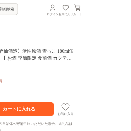
詳細検索
ログイン
お気に入り
カート
方
酔仙酒造】活性原酒 雪っこ 180ml缶
ト 【 お酒 季節限定 食前酒 カクテル
陸前高田市 酒 】 RT579
円
お気に入り
の自治体へ寄附申込いただいた場合、返礼品は
ん。