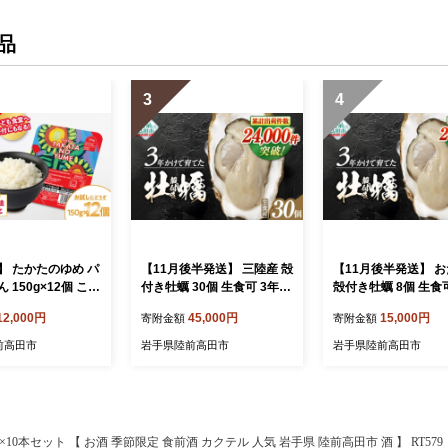
品
3
4
】 たかたのゆめ パ
【11月後半発送】 三陸産 殻
【11月後半発送】 
 150g×12個 こど
付き牡蠣 30個 生食可 3年育
殻付き牡蠣 8個 生食可
の支援付 【 パック
成 【 かき カキ 牡蠣 海鮮鍋
育成 【 かき カキ 牡
12,000円
45,000円
15,000円
寄附金額
寄附金額
 国産 お手軽 レン
生食 大粒 国産 広田湾 期間
鍋 生食 大粒 国産 三
便利 時短 非常食 備
限定 マルテン水産 】 RT39
田湾 期間限定 マル
前高田市
岩手県陸前高田市
岩手県陸前高田市
 キャンプ 】 RT17
4
】 RT3254
10本セット 【 お酒 季節限定 食前酒 カクテル 人気 岩手県 陸前高田市 酒 】 RT579