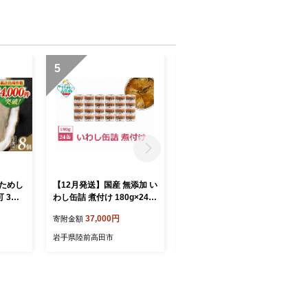
5
6
おためし
【12月発送】国産 無添加 い
【11月発送】国産 無添加 い
 3年
わし缶詰 煮付け 180g×24缶
わし缶詰 煮付け 180g×24缶
蠣 海鮮
セット 発送時期が選べる 【
セット 発送時期が選べる 【
37,000円
37,000円
寄附金額
寄附金額
陸産 広
いわし イワシ イワシ缶 魚
いわし イワシ イワシ缶 魚
テン水産
菊詰め 缶詰 無着色 海産物
菊詰め 缶詰 無着色 海産物
岩手県陸前高田市
岩手県陸前高田市
防災 備蓄 長期保存 非常食
防災 備蓄 長期保存 非常食
ローリングストック 国産 防
ローリングストック 国産 防
災グッズ 】 RT966-24
災グッズ 】 RT966-24