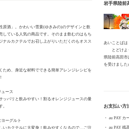
岩手県陸前
性原酒」。かわいい雪蓑(ゆきみの)のデザインと飲
販売している人気の商品です。そのまま飲むのはもち
ジナルカクテルでお召し上がりいただくのもオスス
あいことば
とどけよう
県陸前高田市
を受けました
くため、身近な材料でできる簡単アレンジレシピを
財「旧吉田家
！
は終了いたしました。 全国各地
援いただき、お礼申し
ジュース
春は桜、気仙
サッパリと飲みやすい！割るオレンジジュースの量
差しを受け、 夏は山車がぶつかる七夕、白砂青松の高
お支払い方
す。
田松原、 秋はりんごやブドウ、秋の味覚に舌鼓み。各
地で黄金の稲穂が揺れ
au PAY
むヨーグルト
しやすく、虎舞いで
au PAY 残
しいカクテルに大変身！飲みやすくなるので…ご注