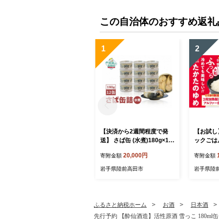
この自治体のおすすめ返礼
1
2
【決済から2週間程度で発
【お試し
送】 さば缶 (水煮)180g×12
ックごはん
缶セット 計1,440g【 サバ缶
も食堂へ
20,000円
寄附金額
寄附金額
鯖 無添加 無着色 海産物 お
ライス 米
つまみ 備蓄 防災 食料 長期
ジ 簡単 
岩手県陸前高田市
岩手県陸
保存 非常食 和尚印 】RT86
蓄 保存食
0-12
19-12
ふるさと納税ホーム
お酒
日本酒
先行予約 【酔仙酒造】活性原酒 雪っこ 180ml缶×