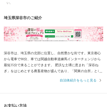
い。
埼玉県深谷市のご紹介
深谷市は、埼玉県の北部に位置し、自然豊かな街です。東京都心
から電車で90分、車では関越自動車道練馬インターチェンジから
最短35分で来ることができます。 肥沃な土壌に恵まれ「深谷ね
ぎ」をはじめとする農畜産物が盛んであり、「関東の台所」とし
ての役割も果たしています。また、生産量トップクラスのユリ、
自治体紹介をもっと見る
チューリップなど花き栽培や造園業も盛んです。 また、最近２０
２４年度7月に１万円紙幣のデザインで話題となった、近代経済の
父といわれる渋沢栄一は深谷市出身です。 渋沢栄一は「道徳経済
合一説」を唱え、約５００もの企業の設立に関わるとともに、約
お支払い方法
６００もの教育機関・社会公共事業の支援と民間外交にも熱心に