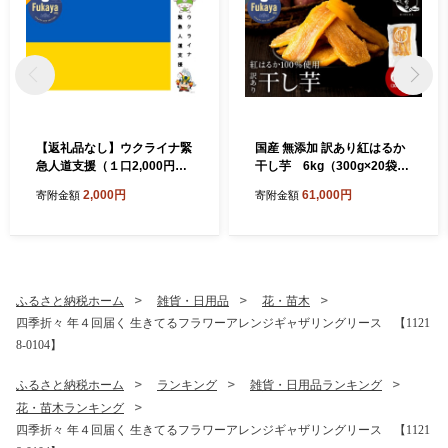
【返礼品なし】ウクライナ緊
国産 無添加 訳あり紅はるか
急人道支援（１口2,000円よ
干し芋 6kg（300g×20袋）
り）
【11218-1048】
2,000円
61,000円
寄附金額
寄附金額
ふるさと納税ホーム
雑貨・日用品
花・苗木
四季折々 年４回届く 生きてるフラワーアレンジギャザリングリース 【1121
8-0104】
ふるさと納税ホーム
ランキング
雑貨・日用品ランキング
花・苗木ランキング
四季折々 年４回届く 生きてるフラワーアレンジギャザリングリース 【1121