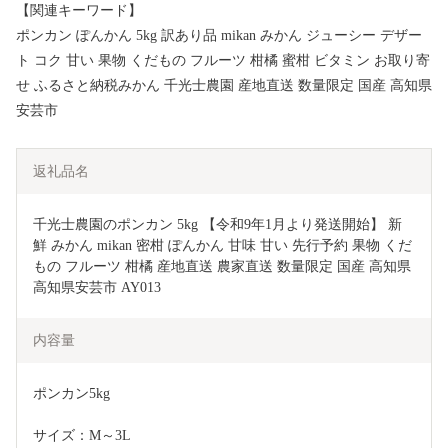
【関連キーワード】
ポンカン ぽんかん 5kg 訳あり品 mikan みかん ジューシー デザー
ト コク 甘い 果物 くだもの フルーツ 柑橘 蜜柑 ビタミン お取り寄
せ ふるさと納税みかん 千光士農園 産地直送 数量限定 国産 高知県
安芸市
返礼品名
千光士農園のポンカン 5kg 【令和9年1月より発送開始】 新
鮮 みかん mikan 密柑 ぽんかん 甘味 甘い 先行予約 果物 くだ
もの フルーツ 柑橘 産地直送 農家直送 数量限定 国産 高知県 
高知県安芸市 AY013
内容量
ポンカン5kg
サイズ：M～3L