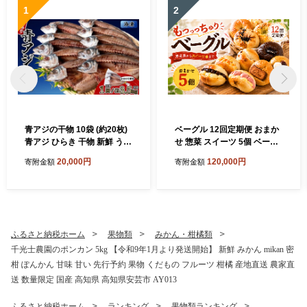
1
2
青アジの干物 10袋 (約20枚)
ベーグル 12回定期便 おまか
青アジ ひらき 干物 新鮮 うす
せ 惣菜 スイーツ 5個 ベーグ
塩 天日干し 肉厚 ジューシー
ル 冷凍 ベーグル パン 詰め合
20,000円
120,000円
寄附金額
寄附金額
あじ ご飯のおかず 酒の肴 魚
わせ 国産小麦 自家酵母 天然
料理 鯵 おつまみ 魚貝 魚介
酵母 もちもち 手作り 自家製
惣菜 料理 あおあじ おかず お
シンプル 朝食 おやつ サンド
惣菜 晩酌 青アジのひらき 高
アレンジ レシピ 解凍 個包装
知県産 国産 和食 伝統食 常備
お取り寄せ ギフト プレゼン
食 簡単調理 タンパク質 DHA
ト 人気 おすすめ リピート 低
ふるさと納税ホーム
果物類
みかん・柑橘類
田渕水産
カロリー ダイエット スイー
千光士農園のポンカン 5kg 【令和9年1月より発送開始】 新鮮 みかん mikan 密
ツ 食べ比べ 焼きたて 便利 こ
柑 ぽんかん 甘味 甘い 先行予約 果物 くだもの フルーツ 柑橘 産地直送 農家直
だわり ベーグル 冷凍保存 食
品 おいしい 高知県 安芸市
送 数量限定 国産 高知県 高知県安芸市 AY013
ふるさと納税ホーム
ランキング
果物類ランキング