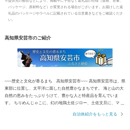
提供元の都合などにより、掲載中に予告なく返礼品の仕様（規格、容量、
パッケージ、原材料など）が変更される場合がございます。お届けした返
礼品のパッケージやラベルに記載されている注意書きなどをご確認くださ
い。
高知県安芸市のご紹介
~~~歴史と文化が香るまち 高知県安芸市~~~ 高知県安芸市は、県
東部に位置し、太平洋に面した自然豊かなまちです。 海と山の大
自然の恵みをたっぷりうけて、豊かな人と特産品を育んでいま
す。 ちりめんじゃこに、幻の地鶏土佐ジロー、土佐文旦に、マン
ゴーと美味しいもんがたくさん！ これからも安芸市の魅力をいっ
自治体紹介をもっと見る
ぱいお届けしていきます！ 応援よろしくお願いいたします♪ 皆様
のご意見をお聞かせください。 〒784-8501 高知県安芸市土居82-