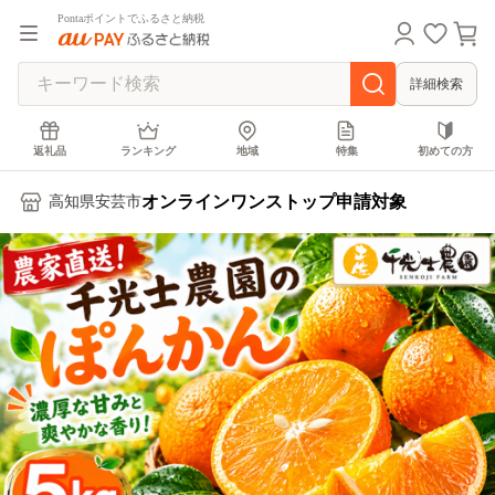
Pontaポイントでふるさと納税
詳細検索
返礼品
ランキング
地域
特集
初めての方
オンラインワンストップ申請対象
高知県安芸市