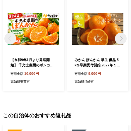
【令和9年1月より発送開
みかん ぽんかん 早生 優品 5
始】 千光士農園のポンカン 5
kg 早期受付開始 2027年１月
kg 新鮮 みかん mikan 訳あり
中旬～発送 蜜柑 みかん mika
10,000円
9,000円
寄附金額
寄附金額
ワケあり ワケアリ 密柑 ぽん
n 先行予約 果物 くだもの フ
かん 甘味 甘い 先行予約 訳あ
ルーツ 柑橘 濃厚 甘い 甘味
高知県安芸市
高知県須崎市
り果物 くだもの フルーツ 訳
産地直送 農家直送 数量限定
あり柑橘 産地直送 農家直送
国産 高知 高知県産 須崎 KG0
数量限定 国産 高知県 高知県
12-2x
安芸市 AY013
この自治体のおすすめ返礼品