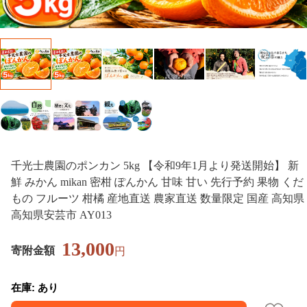
千光士農園のポンカン 5kg 【令和9年1月より発送開始】 新
鮮 みかん mikan 密柑 ぽんかん 甘味 甘い 先行予約 果物 くだ
もの フルーツ 柑橘 産地直送 農家直送 数量限定 国産 高知県
高知県安芸市 AY013
13,000
寄附金額
円
在庫: あり