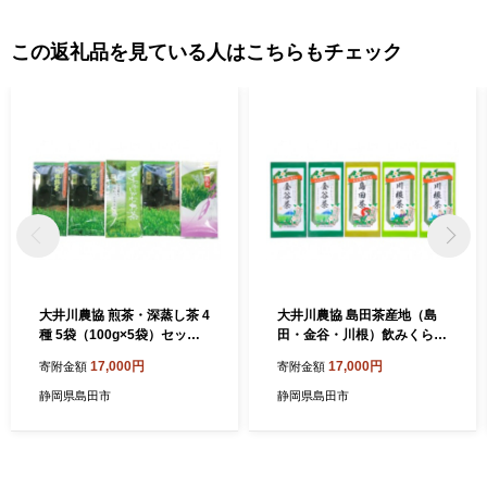
この返礼品を見ている人はこちらもチェック
大井川農協 煎茶・深蒸し茶 4
大井川農協 島田茶産地（島
種 5袋（100g×5袋）セット
田・金谷・川根）飲みくらべ
飲料類 お茶
3種 5袋（100g×5袋）セット
17,000円
17,000円
寄附金額
寄附金額
飲料類 お茶
静岡県島田市
静岡県島田市