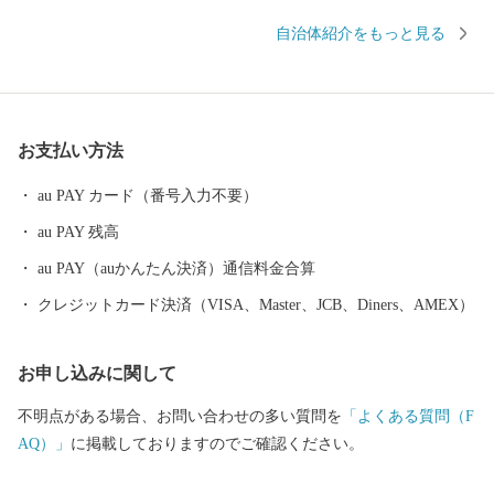
市緑茶化計画」を推進している、地球上でもっとも緑茶を愛する
自治体紹介をもっと見る
街（Ci-TEA）です！ 島田市では地域経済活性化のために、ふる
さと納税のお礼の品は地元産品にこだわっています！ぜひ、ふる
さと納税を通じて、島田市の魅力をご体感いただければ幸いで
す！
お支払い方法
au PAY カード（番号入力不要）
au PAY 残高
au PAY（auかんたん決済）通信料金合算
クレジットカード決済（VISA、Master、JCB、Diners、AMEX）
お申し込みに関して
不明点がある場合、お問い合わせの多い質問を
「よくある質問（F
AQ）」
に掲載しておりますのでご確認ください。