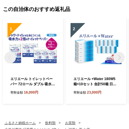
この自治体のおすすめ返礼品
1
2
エリエール トイレットペー
エリエール +Water 180W5
パー 72ロール ダブル 吸水2
箱×10セット 合計50箱 日用
倍
品 消耗品 生活用品 ティッシ
16,000円
23,000円
寄附金額
寄附金額
ュ ティッシュペーパー ボッ
クスティッシュ 保湿 静岡県
島田市
ふるさと納税ホーム
飲料類
お茶類