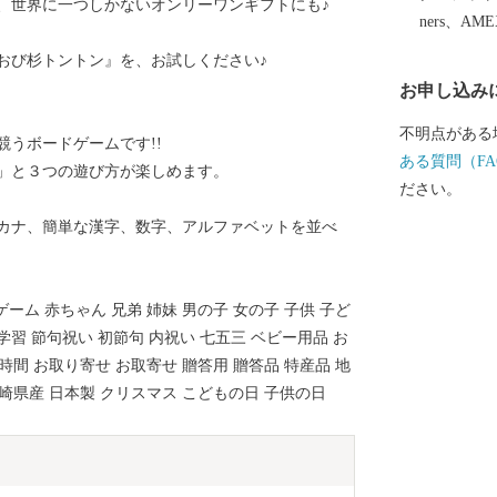
、世界に一つしかないオンリーワンギフトにも♪
ますので、必
ners、AM
返送してください。 【注意事項】 
おび杉トントン』を、お試しください♪
と納税専用ペ
お申し込み
の変更・返品
けません。た
不明点がある
うボードゲームです!!
は、事前にご
ある質問（FA
」と３つの遊び方が楽しめます。
にお届けの完
ださい。
を行わせてい
カナ、簡単な漢字、数字、アルファベットを並べ
はいたしかね
先を変更(転
る場合がござ
ーム 赤ちゃん 兄弟 姉妹 男の子 女の子 子供 子ど
十分にご確認
 学習 節句祝い 初節句 内祝い 七五三 ベビー用品 お
合のお受け取
時間 お取り寄せ お取寄せ 贈答用 贈答品 特産品 地
生した場合も
宮崎県産 日本製 クリスマス こどもの日 子供の日
了承ください
礼品の送付対
類の販売は固