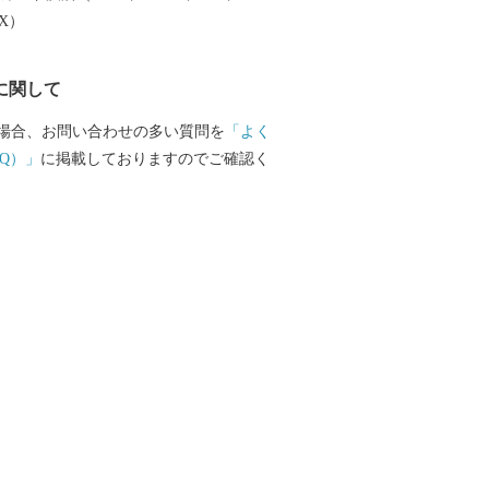
要事項を記入の上、返信用封筒に入れて
EX）
※本ページはふるさ
ージです。 ・寄附のキャンセル、返礼品
に関して
はできません。 ・配送日はご指定いただ
だし、長期不在等のご予定がある場合
場合、お問い合わせの多い質問を
「よく
連絡ください。 ・配送業者の保管期限内
Q）」
に掲載しておりますのでご確認く
了ができない場合、返礼品の引き戻し等
ただきます。またその際、返礼品の再送
ますのでご了承くださいませ。 ・お届け
送)する場合(発送後を含む)、転送料がかか
いますので、ご住所にお間違いがないか
の上お申込みください。 ・寄附者様ご都
り遅延で、生鮮食品等の腐敗や破損が発
、再送はいたしかねます。あらかじめご
ませ。 ・住民票が日南市にある方は、返
象になりません。 ・20歳未満の方への酒
くお断りしております。