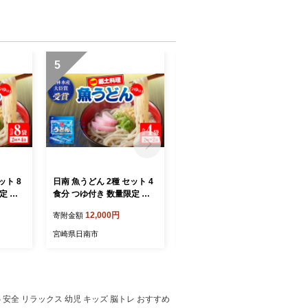
5
6
ット 8
日南 魚うどん 2種 セット 4
日南バイオリソイル （焼酎
定 惣
食分 つゆ付き 数量限定 惣
かすを原料として土壌改良
産 郷土
菜 簡単調理 食品 国産 郷土
剤） 10袋 計300g サステナ
12,000円
6,000円
寄附金額
寄附金額
 食べ
料理 日南名物 母の味 食べ
ブル 土壌改良剤 焼酎バイオ
魚介 ト
比べ 詰め合わせ 魚 魚介 ト
マス ペレット状 撒きやすい
宮崎県日南市
宮崎県日南市
カロリー
ビウオ オオニベ 低カロリー
家庭菜園 ガーデニング 花壇
フリー
高タンパク グリテンフリー
野菜づくり 園芸 環境保全
おかず
おすすめ モチっと おかず
エコ資材 リサイクル 資源循
選べる
おやつ 夜食 手作り 選べる
環 選べる おすすめ 宮崎県
0-26
宮崎県 送料無料_BB175-26
送料無料_ZX13-26
 安全 リラックス 幼児 キッズ 脳トレ おすすめ