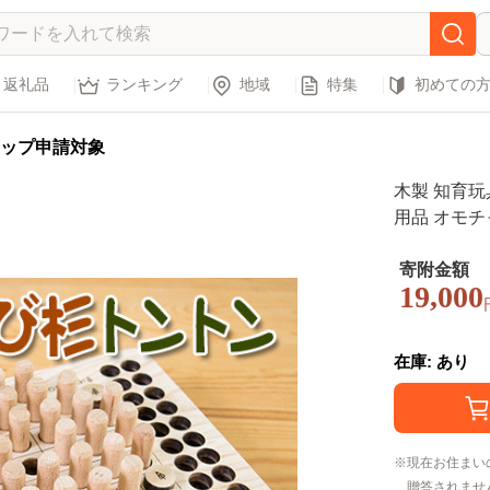
返礼品
ランキング
地域
特集
初めての
ップ申請対象
木製 知育玩
用品 オモチ
うち遊び ベ
クス 幼児 
寄附金額
19,000
ント 贈り物
料無料_CD30
在庫: あり
現在お住まい
贈答されませ