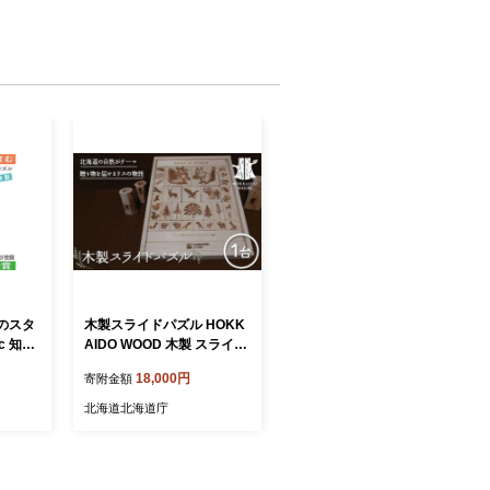
のスタ
木製スライドパズル HOKK
c 知育
AIDO WOOD 木製 スライド
プレゼ
パズル 知育玩具 木のおもち
18,000円
寄附金額
生祝い
ゃ 日本製 北海道 木工 脳ト
生日ギ
レ 子ども向け ギフト F6S-4
北海道北海道庁
子 頭
55
 木製