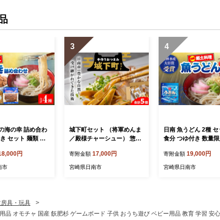
品
3
4
の海の幸 詰め合わ
城下町セット （将軍めんま
日南 魚うどん 2種 セ
き セット 麺類 カ
／殿様チャーシュー） 惣菜
食分 つゆ付き 数量限
ロ フレーク サラ
加工品 食品 国産 手作り め
菜 簡単調理 食品 国
18,000円
17,000円
19,000円
寄附金額
寄附金額
テンフリー 水産物
んま チャーシュー おつまみ
料理 日南名物 母の味
菜 食品 練り物 簡
おかず ご飯のお供 ラーメン
比べ 詰め合わせ 魚 
南市
宮崎県日南市
宮崎県日南市
かず ヘルシー 高
チャーハン 簡単調理 詰め合
ビウオ オオニベ 低
 低カロリー おすす
わせ おすすめ 希少 国産メ
高タンパク グリテン
り寄せ おすそ分け
ンマ 醤油ベース 冷蔵 宮崎
おすすめ モチっと 
フト 宮崎県 日南
県 日南市 送料無料_CB120-
おやつ 夜食 手作り 
文房具・玩具
料_CC91-26
26
宮崎県 送料無料_CD9
用品 オモチャ 国産 飫肥杉 ゲームボード 子供 おうち遊び ベビー用品 教育 学習 安心