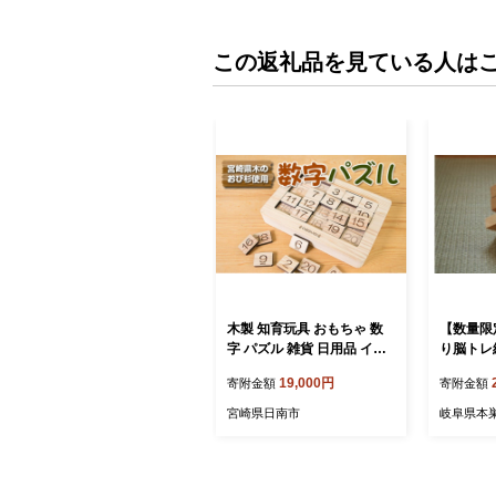
この返礼品を見ている人は
木製 知育玩具 おもちゃ 数
【数量限
字 パズル 雑貨 日用品 イン
り脳トレ組
テリア 教育 飫肥杉 おび杉
子供 子ど
19,000円
寄附金額
寄附金額
学び 学習 安全 オモチャ 五
木 雑貨 
感 豊かな感性 思考力 創造
製 安全 
宮崎県日南市
岐阜県本
力 集中力 バランス力 オン
リーワン 幼児 キッズ 脳ト
レ ベビー用品 おうち遊び
人気 おすすめ 宮崎県 日南