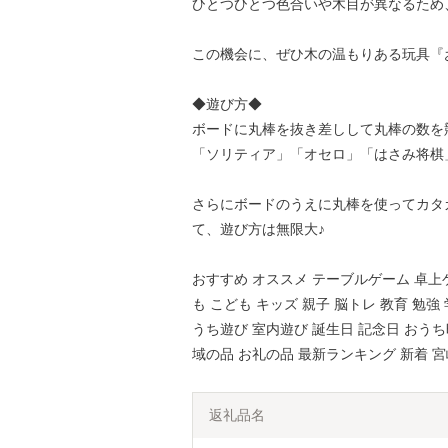
ひとつひとつ色合いや木目が異なるため
この機会に、ぜひ木の温もりある玩具『
◆遊び方◆
ボードに丸棒を抜き差しして丸棒の数を競
「ソリティア」「オセロ」「はさみ将棋
さらにボードのうえに丸棒を使ってカタ
て、遊び方は無限大♪
おすすめ オススメ テーブルゲーム 卓上ゲ
も こども キッズ 親子 脳トレ 教育 勉強
うち遊び 室内遊び 誕生日 記念日 おうち
域の品 お礼の品 最新ランキング 新着 
返礼品名