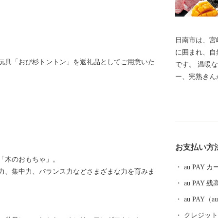
日南市は、宮
に囲まれ、自
玩具「おび杉トントン」を返礼品としてご用意いた
です。 温暖
ー、完熟きん
肥杉の生産や
な『海の幸、
南市にご寄附
豊かな自然を
るとともに、
お支払い方
きと輝く夢の
「木のおもちゃ」。
皆様のご支援、
au PAY
力、集中力、バランス力などさまざまな力を育みま
証明書・ワン
au PAY 残
【寄付者情報
程度で発送い
au PAY
れる方には、
クレジットカ