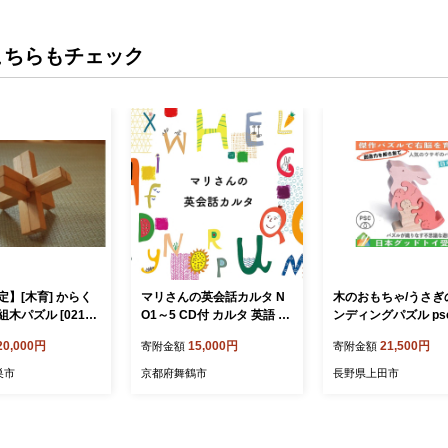
こちらもチェック
定】[木育] からく
マリさんの英会話カルタ N
木のおもちゃ/うさぎ
木パズル [0215]
O1～5 CD付 カルタ 英語 イ
ンディングパズル ps
お 学習 勉強 木材
ングリッシュカルタ 教育 遊
玩具 積み木 パズル 
20,000円
15,000円
21,500円
寄附金額
寄附金額
おもちゃ 玩具 日本
び おもちゃ 玩具 知育 英会
ント ランキング 誕
知育 教育
話 英語教育 知育玩具 英語
出産祝いにお薦め 誕
巣市
京都府舞鶴市
長野県上田市
教材 子供 こども 男の子 女
フト 動物パズル 男の
の子 幼児 幼稚園 保育園 小
の体操 脳トレ ゲーム
学生 低学年 プレゼント