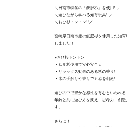
＼日南市特産の「飫肥杉」を使用!!／
＼遊びながら学べる知育玩具!!／
＼おび杉トントン!!／
宮崎県日南市産の飫肥杉を使用した知育
しました!!
●おび杉トントン
・飫肥杉使用で安心安全☆
・リラックス効果のある杉の香り!!
・木の手触りや香りで五感を刺激!!
遊びの中で豊かな感性を育むといわれる
年齢と共に遊び方を変え、思考力、創造
す。
さらに!!