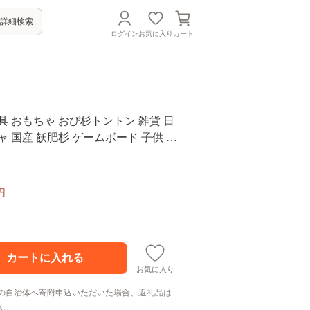
詳細検索
ログイン
お気に入り
カート
方
具 おもちゃ おび杉トントン 雑貨 日
ャ 国産 飫肥杉 ゲームボード 子供 お
ビー用品 教育 学習 安心 安全 リラッ
キッズ 脳トレ おすすめ ギフト プレゼ
 贈答 お祝 特産品 宮崎県 日南市 送
円
-22
お気に入り
の自治体へ寄附申込いただいた場合、返礼品は
ん。