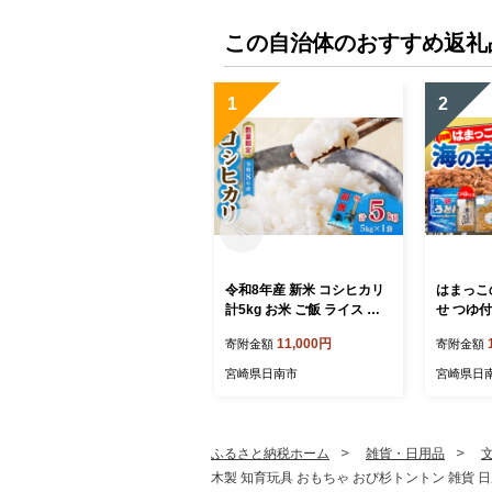
市 送料無料_CD31-22
この自治体のおすすめ返礼
1
2
令和8年産 新米 コシヒカリ
はまっこ
計5kg お米 ご飯 ライス 国
せ つゆ付
産 数量限定 期間限定 人気
ツオ マグ
11,000円
寄附金額
寄附金額
食品 精米 白米 こしひかり
ダ グル
有洗米 おにぎり お弁当 炊
加工品 惣
宮崎県日南市
宮崎県日
き込みご飯 雑炊 ギフト プ
単調理 お
レゼント 贈り物 お取り寄せ
たんぱく
産地直送 宮崎県 日南市 送
め お取
料無料_BA106-26
お土産 ギ
ふるさと納税ホーム
雑貨・日用品
市 送料無
木製 知育玩具 おもちゃ おび杉トントン 雑貨 日