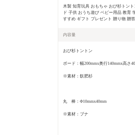
木製 知育玩具 おもちゃ おび杉トント
ド 子供 おうち遊び ベビー用品 教育 
すすめ ギフト プレゼント 贈り物 贈答 
内容量
おび杉トントン
ボード：幅200mmx奥行140mmx高さ4
※素材：飫肥杉
丸　棒：Φ10mmx40mm
※素材：ブナ