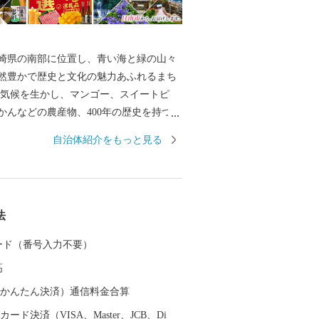
崎県の南部に位置し、青い海と緑の山々
然豊かで歴史と文化の魅力あふれるまち
な気候を生かし、マンゴー、スイートピ
かんなどの農産物、400年の歴史を持つ飫
近海カツオや遠洋マグロの水揚げが盛ん
自治体紹介をもっと見る
山の幸』の宝庫です。 皆様がふるさと日
くださることによって、美しい街並みや
保存し、次世代の子どもたちの育成を図
高齢者が心和むまち、若者たちが活き活
法
あるまちに育てていきたいと思います。
ご協力をお願い申し上げます。 【受領
 カード（番号入力不要）
ストップ特例申請書】 ・お申込み画面の
高
】に記載の住所に、入金確認後1～2週間
たします。 ・ワンストップ申請を希望さ
（auかんたん決済）通信料金合算
申請用紙を受領証明書とともにお送りし
ード決済（VISA、Master、JCB、Di