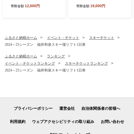
ス ホルモン 1.2kg 食べ比べ
うもち【12月セット】上庄
12,000円
19,000円
寄附金額
寄附金額
セット (白・ミックス 各300
里芋 野菜 根菜 九頭竜 餅 丸
g×2袋)(たれ付) 【行列のでき
もち
るお店】｜ 焼肉 焼き肉 白 上
ミックス 味付き肉 焼肉用 B
BQ バーベキュー 定番 牛肉
焼肉 人気 おすすめ
ふるさと納税ホーム
イベント・チケット
スキーチケット
2024～25シーズン 福井和泉スキー場リフト1日券
ふるさと納税ホーム
ランキング
イベント・チケットランキング
スキーチケットランキング
2024～25シーズン 福井和泉スキー場リフト1日券
プライバシーポリシー
運営会社
自治体関係者の皆様へ
利用規約
ウェブアクセシビリティの取り組み
お問い合わせ