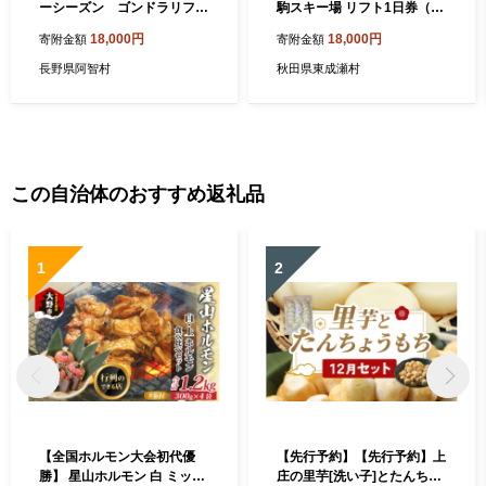
ーシーズン ゴンドラリフト
駒スキー場 リフト1日券（大
1日券引換券
人券1枚） [スキー場 リフト
18,000円
18,000円
寄附金額
寄附金額
券 ジュネス栗駒スキー場]
長野県阿智村
秋田県東成瀬村
この自治体のおすすめ返礼品
1
2
【全国ホルモン大会初代優
【先行予約】【先行予約】上
勝】 星山ホルモン 白 ミック
庄の里芋[洗い子]とたんちょ