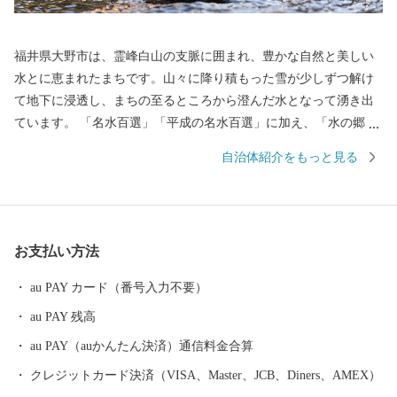
福井県大野市は、霊峰白山の支脈に囲まれ、豊かな自然と美しい
水とに恵まれたまちです。山々に降り積もった雪が少しずつ解け
て地下に浸透し、まちの至るところから澄んだ水となって湧き出
ています。 「名水百選」「平成の名水百選」に加え、「水の郷百
選」にも選ばれています。 まちの中心にそびえる越前大野城は、
自治体紹介をもっと見る
日本三大「天空の城」として全国的に有名になっています。城の
ふもとには、江戸時代から今もなお残る短冊状の風情ある城下町
が広がり、「北陸の小京都」と呼ばれています。 大野市では、未
来の子どもたちのため、将来の大野市を豊かなものにするため、
お支払い方法
「ひかりかがやき、たくましく、心ふれあうまち」の実現を目指
し、みんなが大野を好きになる「未来へつなぐまちづくり」を進
au PAY カード（番号入力不要）
めています。
au PAY 残高
au PAY（auかんたん決済）通信料金合算
クレジットカード決済（VISA、Master、JCB、Diners、AMEX）