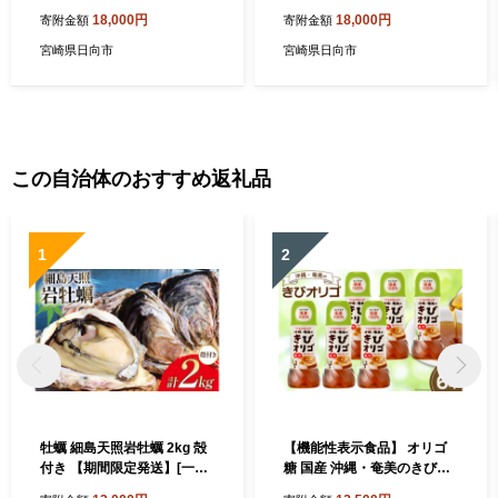
[TOOT 宮崎県 日向市 45206
[TOOT 宮崎県 日向市 45206
18,000円
18,000円
寄附金額
寄附金額
0859] 衣類 パンツ ボクサー
0861] 衣類 パンツ ボクサー
パンツ
パンツ
宮崎県日向市
宮崎県日向市
この自治体のおすすめ返礼品
1
2
牡蠣 細島天照岩牡蠣 2kg 殻
【機能性表示食品】 オリゴ
付き 【期間限定発送】[一福
糖 国産 沖縄・奄美のきびオ
丸 宮崎県 日向市 45206138
リゴ糖 350g×6本 [ウェルネ