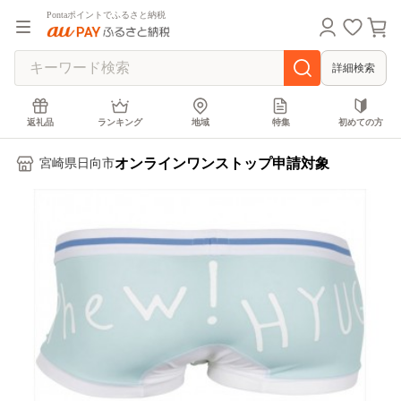
Pontaポイントでふるさと納税
詳細検索
返礼品
ランキング
地域
特集
初めての方
オンラインワンストップ申請対象
宮崎県日向市