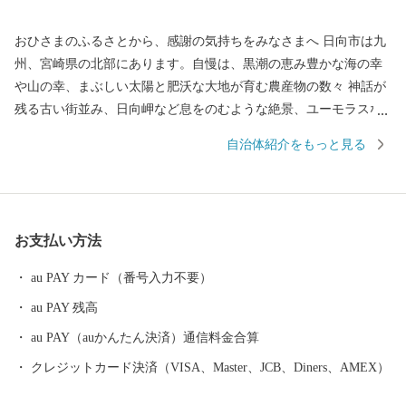
おひさまのふるさとから、感謝の気持ちをみなさまへ 日向市は九
州、宮崎県の北部にあります。自慢は、黒潮の恵み豊かな海の幸
や山の幸、まぶしい太陽と肥沃な大地が育む農産物の数々 神話が
残る古い街並み、日向岬など息をのむような絶景、ユーモラスな
ひょっとこ踊りなど見どころも数多く、サーフィンの聖地として
自治体紹介をもっと見る
も人気です。 【寄附のお申込み・返礼品に関するお問い合わせ】
ふるさと納税サポートセンター （業務委託先 結デザイン有限会
社） TEL 050-3355-1758 Mail hyuga@yuidesign.jp 受付時間 9:0
0～17:00 ※土曜日・日曜日・祝日・夏季休業（8/13～8/15）・年末
お支払い方法
年始のお問い合わせにはお応え出来ません。 【受領証明書および
ワンストップ特例申請書について】 受領証・ワンストップ特例申
au PAY カード（番号入力不要）
請書の発行に、ご入金確認後２週間程度お時間をいただいており
au PAY 残高
ます。 【申請書ご提出先】 〒855-0076 長崎県島原市上折橋町
甲1615-1 宮崎県日向市ふるさと納税 ワンストップ特例申請受
au PAY（auかんたん決済）通信料金合算
付窓口 ※申請後に、氏名や住所変更等が生じた場合は別途届出が
クレジットカード決済（VISA、Master、JCB、Diners、AMEX）
必要となります。 【オンラインワンストップ特例申請について】
下記のURLよりオンラインによる申請が可能です ■自治体マイ