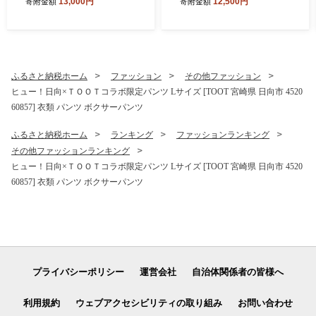
13,000円
12,500円
寄附金額
寄附金額
7] 生食 かき カキ 生牡蠣 岩
オシュガー 宮崎県 日向市 45
牡蠣 岩ガキ 貝 海鮮 魚介 魚
2060926] きび砂糖 さとうき
介類 冷蔵 新鮮 ふるさと納税
び
濃厚 クリーミー BBQ 期間限
定 細島 ほそしま 日豊海岸
ふるさと納税ホーム
ファッション
その他ファッション
ヒュー！日向×ＴＯＯＴコラボ限定パンツ Lサイズ [TOOT 宮崎県 日向市 4520
60857] 衣類 パンツ ボクサーパンツ
ふるさと納税ホーム
ランキング
ファッションランキング
その他ファッションランキング
ヒュー！日向×ＴＯＯＴコラボ限定パンツ Lサイズ [TOOT 宮崎県 日向市 4520
60857] 衣類 パンツ ボクサーパンツ
プライバシーポリシー
運営会社
自治体関係者の皆様へ
利用規約
ウェブアクセシビリティの取り組み
お問い合わせ