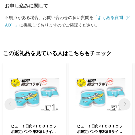
お申し込みに関して
ページ https://mypg.jp ※「オンライン申請」には、マイナン
バーカードと「マイナポータルアプリ」、アプリが利用できる端
不明点がある場合、お問い合わせの多い質問を
「よくある質問（F
末が必要です ■マイナポータルアプリ myna.go.jp/SCK010
AQ）」
に掲載しておりますのでご確認ください。
1_03_001/SCK0101_03_001_Init.form ◆ご確認ください◆ 住民票が
日向市にある方は、返礼品の送付の対象になりません。 なお、返
礼品のご贈答用の発送には対応しておりません。 また、寄附お申
込みのキャンセル、返礼品の変更・返品はできません。ご了承く
この返礼品を見ている人はこちらもチェック
ださい。
ヒュー！日向×ＴＯＯＴコラ
ヒュー！日向×ＴＯＯＴコラ
ボ限定パンツ第2弾 Lサイズ
ボ限定パンツ第2弾 Sサイズ