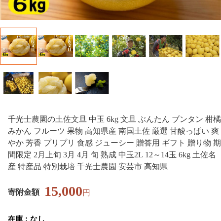
千光士農園の土佐文旦 中玉 6kg 文旦 ぶんたん ブンタン 柑橘
みかん フルーツ 果物 高知県産 南国土佐 厳選 甘酸っぱい 爽
やか 芳香 プリプリ 食感 ジューシー 贈答用 ギフト 贈り物 期
間限定 2月上旬 3月 4月 旬 熟成 中玉2L 12～14玉 6kg 土佐名
産 特産品 特別栽培 千光士農園 安芸市 高知県
15,000
寄附金額
円
在庫：なし