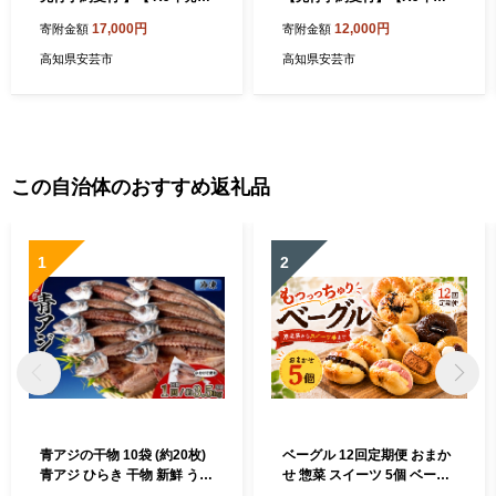
】 土佐文旦 M~L 約10kg 訳
送】 土佐文旦 L~4L 約5kg 訳
17,000円
12,000円
寄附金額
寄附金額
あり 果物 柑橘 高知県 特産品
あり フルーツ 柑橘 ぶんたん
文旦 ぶんたん ブンタン 爽や
特産品 高知県産 家庭用 果物
高知県安芸市
高知県安芸市
か 酸味 甘い 果汁 ジューシー
ジューシー 爽やか 酸味 甘み
プリプリ 食感 芳香 ご家庭用
芳香 2月 3月 4月 熟成 贈答用
ワケあり 不揃い 千光士農園
ギフト 旬 季節限定 千光士農
2月 3月 4月 発送 M~Lサイズ
園 安芸市 高知県
22~29玉 詰め合わせ 贈答用
ギフト 南国 フルーツ 冬 春
この自治体のおすすめ返礼品
季節 旬 特大 安芸市 高知県
1
2
青アジの干物 10袋 (約20枚)
ベーグル 12回定期便 おまか
青アジ ひらき 干物 新鮮 うす
せ 惣菜 スイーツ 5個 ベーグ
塩 天日干し 肉厚 ジューシー
ル 冷凍 ベーグル パン 詰め合