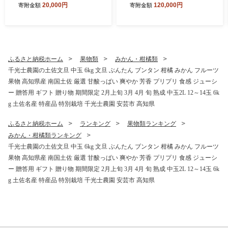
20,000円
120,000円
寄附金額
寄附金額
あじ ご飯のおかず 酒の肴 魚
わせ 国産小麦 自家酵母 天然
料理 鯵 おつまみ 魚貝 魚介
酵母 もちもち 手作り 自家製
惣菜 料理 あおあじ おかず お
シンプル 朝食 おやつ サンド
惣菜 晩酌 青アジのひらき 高
アレンジ レシピ 解凍 個包装
知県産 国産 和食 伝統食 常備
お取り寄せ ギフト プレゼン
食 簡単調理 タンパク質 DHA
ト 人気 おすすめ リピート 低
ふるさと納税ホーム
果物類
みかん・柑橘類
田渕水産
カロリー ダイエット スイー
千光士農園の土佐文旦 中玉 6kg 文旦 ぶんたん ブンタン 柑橘 みかん フルーツ
ツ 食べ比べ 焼きたて 便利 こ
果物 高知県産 南国土佐 厳選 甘酸っぱい 爽やか 芳香 プリプリ 食感 ジューシ
だわり ベーグル 冷凍保存 食
品 おいしい 高知県 安芸市
ー 贈答用 ギフト 贈り物 期間限定 2月上旬 3月 4月 旬 熟成 中玉2L 12～14玉 6k
g 土佐名産 特産品 特別栽培 千光士農園 安芸市 高知県
ふるさと納税ホーム
ランキング
果物類ランキング
みかん・柑橘類ランキング
千光士農園の土佐文旦 中玉 6kg 文旦 ぶんたん ブンタン 柑橘 みかん フルーツ
果物 高知県産 南国土佐 厳選 甘酸っぱい 爽やか 芳香 プリプリ 食感 ジューシ
ー 贈答用 ギフト 贈り物 期間限定 2月上旬 3月 4月 旬 熟成 中玉2L 12～14玉 6k
g 土佐名産 特産品 特別栽培 千光士農園 安芸市 高知県