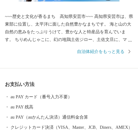
~~~歴史と文化が香るまち 高知県安芸市~~~ 高知県安芸市は、県
東部に位置し、太平洋に面した自然豊かなまちです。 海と山の大
自然の恵みをたっぷりうけて、豊かな人と特産品を育んでいま
す。 ちりめんじゃこに、幻の地鶏土佐ジロー、土佐文旦に、マン
ゴーと美味しいもんがたくさん！ これからも安芸市の魅力をいっ
自治体紹介をもっと見る
ぱいお届けしていきます！ 応援よろしくお願いいたします♪ 皆様
のご意見をお聞かせください。 〒784-8501 高知県安芸市土居82-
1 安芸市 商工観光水産課 電話 ：050-1730-1320 FAX ：050-37
30-4146 メール：aki@furusato-supports.com
お支払い方法
au PAY カード（番号入力不要）
au PAY 残高
au PAY（auかんたん決済）通信料金合算
クレジットカード決済（VISA、Master、JCB、Diners、AMEX）