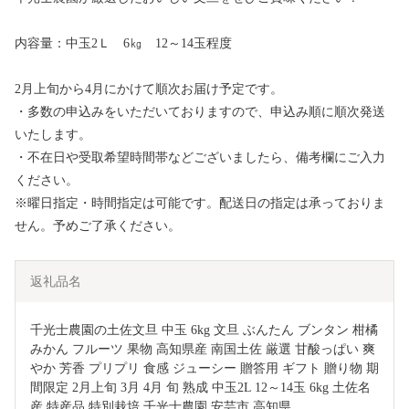
内容量：中玉2Ｌ 6㎏ 12～14玉程度
2月上旬から4月にかけて順次お届け予定です。
・多数の申込みをいただいておりますので、申込み順に順次発送
いたします。
・不在日や受取希望時間帯などございましたら、備考欄にご入力
ください。
※曜日指定・時間指定は可能です。配送日の指定は承っておりま
せん。予めご了承ください。
返礼品名
千光士農園の土佐文旦 中玉 6kg 文旦 ぶんたん ブンタン 柑橘 
みかん フルーツ 果物 高知県産 南国土佐 厳選 甘酸っぱい 爽
やか 芳香 プリプリ 食感 ジューシー 贈答用 ギフト 贈り物 期
間限定 2月上旬 3月 4月 旬 熟成 中玉2L 12～14玉 6kg 土佐名
産 特産品 特別栽培 千光士農園 安芸市 高知県