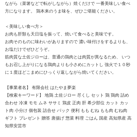
ながら（菜箸などで転がしながら）焼くだけで 一番美味しい食べ
方になります。 鶏本来のうま味を、ぜひご堪能ください。
＜美味しい食べ方＞
お肉も肝類も天日塩を振って、焼いて食べると美味です。
お肉そのものに味わいがありますので 濃い味付けをするよりも、
お塩だけでぜひどうぞ。
筋肉質な土佐ジローは、普通の鶏肉とは肉質が異なるため、 いつ
もお召し上がりになる鶏肉よりも小さめにカットし 強火で１０秒
に１度ほどこまめにひっくり返しながら焼いてください。
【事業者名】 有限会社 はたやま夢楽
【検索キーワード】 地鶏 土佐ジロー 尽くし セット 鶏 鶏肉 詰め
合わせ 冷凍 モモ ムネ ササミ 鶏皮 正肉 肝 希少部位 カット カッ
ト肉 小分け 個包装 詰合せ パック 便利 もも むね もも肉 むね肉
ギフト プレゼント 贈答 唐揚げ 惣菜 料理 ごはん 国産 高知県産 高
知県安芸市