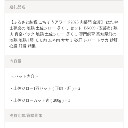
返礼品名
【ふるさと納税 ごちそうアワード2025 肉部門 金賞】 はたや
ま夢楽の 地鶏 土佐ジロー 尽くし セット_BN009_(安芸市) 鶏
肉 真空パック 地鶏 土佐ジロー 尽くし 専門飼育 高知県幻の
地鶏 地鶏 1羽 モモ肉 ムネ肉 ササミ 砂肝 レバー トサカ 砂肝 
心臓 肝臓 精巣
内容量
 ＜セット内容＞ 
・土佐ジロー1羽セット ( 正肉・肝 ) × 2 
・土佐ジローカット肉 ( 200g ) × 3   
消費期限/賞味期限