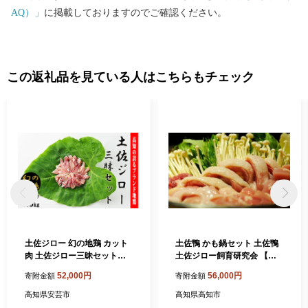
AQ）」
に掲載しておりますのでご確認ください。
この返礼品を見ている人はこちらもチェック
土佐ジロー 幻の地鶏 カット
土佐鴨 かも鍋セット 土佐鴨
肉 土佐ジロー三昧セット
土佐ジロー飼育研究会 【グ
【冷凍】 1.6kg 200g×8袋 小
レイジア株式会社】 [ATAC5
52,000円
56,000円
寄附金額
寄附金額
分け もも肉 むね肉 ささみ ミ
85] 鴨 かも カモ とさがも 肉
ックス 満天☆青空レストラ
高知県安芸市
高知県高知市
ン おにぎりあたためますか