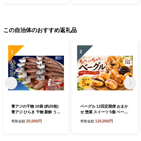
宮川大輔 大泉洋 フライパン
焼き 簡単調理 高たんぱく 低
脂肪 鶏肉 うま味 絶品 高知県
ブランド鶏 安芸市 高知県
この自治体のおすすめ返礼品
1
2
青アジの干物 10袋 (約20枚)
ベーグル 12回定期便 おまか
青アジ ひらき 干物 新鮮 うす
せ 惣菜 スイーツ 5個 ベーグ
塩 天日干し 肉厚 ジューシー
ル 冷凍 ベーグル パン 詰め合
20,000円
120,000円
寄附金額
寄附金額
あじ ご飯のおかず 酒の肴 魚
わせ 国産小麦 自家酵母 天然
料理 鯵 おつまみ 魚貝 魚介
酵母 もちもち 手作り 自家製
惣菜 料理 あおあじ おかず お
シンプル 朝食 おやつ サンド
惣菜 晩酌 青アジのひらき 高
アレンジ レシピ 解凍 個包装