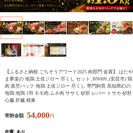
【ふるさと納税 ごちそうアワード2025 肉部門 金賞】 はたや
ま夢楽の 地鶏 土佐ジロー 尽くし セット_BN009_(安芸市) 鶏
肉 真空パック 地鶏 土佐ジロー 尽くし 専門飼育 高知県幻の
地鶏 地鶏 1羽 モモ肉 ムネ肉 ササミ 砂肝 レバー トサカ 砂肝
心臓 肝臓 精巣
54,000
寄附金額
円
在庫: あり