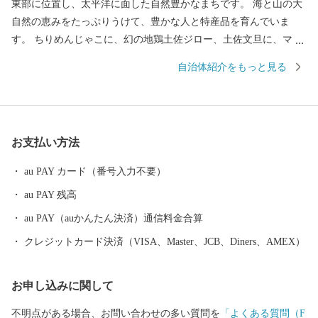
東部に位置し、太平洋に面した自然豊かなまちです。 海と山の大
自然の恵みをたっぷりうけて、豊かな人と特産品を育んでいま
す。 ちりめんじゃこに、幻の地鶏土佐ジロー、土佐文旦に、マン
ゴーと美味しいもんがたくさん！ これからも安芸市の魅力をいっ
自治体紹介をもっと見る
ぱいお届けしていきます！ 応援よろしくお願いいたします♪ 皆様
のご意見をお聞かせください。 〒784-8501 高知県安芸市土居82-
1 安芸市 商工観光水産課 電話 ：050-1730-1320 FAX ：050-37
30-4146 メール：aki@furusato-supports.com
お支払い方法
au PAY カード（番号入力不要）
au PAY 残高
au PAY（auかんたん決済）通信料金合算
クレジットカード決済（VISA、Master、JCB、Diners、AMEX）
お申し込みに関して
不明点がある場合、お問い合わせの多い質問を
「よくある質問（F