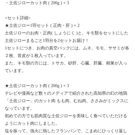
・土佐ジローカット肉 ( 200g ) × 3
<セット詳細>
★土佐ジロー1羽セット ( 正肉・肝 ) × 2
土佐ジローのお肉・正肉( しょうにく )と、キモ類をセットにした
土佐ジローまるごと1羽分を2セットお届け！
1セットにつき、お肉の真空パックには、ムネ、モモ、ササミが各
２枚、首皮が１枚入っています。
また、キモ類の方には、トサカ、砂肝、心臓、肝臓、精巣が入っ
ています。
★土佐ジローカット肉 ( 200g ) × 3
テレビや漫画など数々のメディアで紹介された高知県の幻の地鶏
「土佐ジロー」のカット肉 もも肉、むね肉、ささみがミックスに
なっています。
初めての方でも筋肉質な土佐ジローを美味しく食べていただける
ようにカット肉にしました。
塩を振って、強火に熱したフランパンで、こまめにひっくり返し