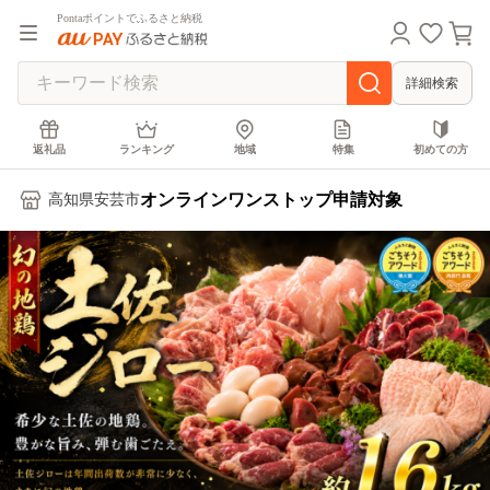
Pontaポイントでふるさと納税
詳細検索
返礼品
ランキング
地域
特集
初めての方
オンラインワンストップ申請対象
高知県安芸市