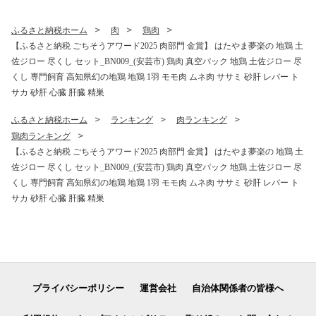
知県産 国産 和食 伝統食 常備
お取り寄せ ギフト プレゼン
食 簡単調理 タンパク質 DHA
ト 人気 おすすめ リピート 低
ふるさと納税ホーム
肉
鶏肉
田渕水産
カロリー ダイエット スイー
【ふるさと納税 ごちそうアワード2025 肉部門 金賞】 はたやま夢楽の 地鶏 土
ツ 食べ比べ 焼きたて 便利 こ
佐ジロー 尽くし セット_BN009_(安芸市) 鶏肉 真空パック 地鶏 土佐ジロー 尽
だわり ベーグル 冷凍保存 食
品 おいしい 高知県 安芸市
くし 専門飼育 高知県幻の地鶏 地鶏 1羽 モモ肉 ムネ肉 ササミ 砂肝 レバー ト
サカ 砂肝 心臓 肝臓 精巣
ふるさと納税ホーム
ランキング
肉ランキング
鶏肉ランキング
【ふるさと納税 ごちそうアワード2025 肉部門 金賞】 はたやま夢楽の 地鶏 土
佐ジロー 尽くし セット_BN009_(安芸市) 鶏肉 真空パック 地鶏 土佐ジロー 尽
くし 専門飼育 高知県幻の地鶏 地鶏 1羽 モモ肉 ムネ肉 ササミ 砂肝 レバー ト
サカ 砂肝 心臓 肝臓 精巣
プライバシーポリシー
運営会社
自治体関係者の皆様へ