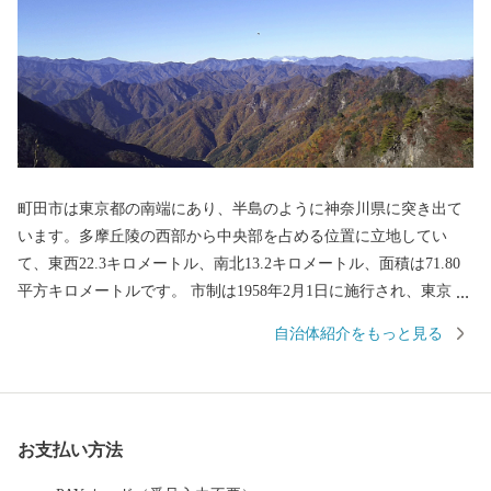
町田市は東京都の南端にあり、半島のように神奈川県に突き出て
います。多摩丘陵の西部から中央部を占める位置に立地してい
て、東西22.3キロメートル、南北13.2キロメートル、面積は71.80
平方キロメートルです。 市制は1958年2月1日に施行され、東京都
で9番目に生まれた都市です。古くから横浜に向かう街道は「絹の
自治体紹介をもっと見る
道」とも呼ばれ、交通の要衝、商都として繁栄してきました。近
隣からも多くの人たちが集まり、商圏人口200万人の一大商業都市
へと発展しています。
お支払い方法