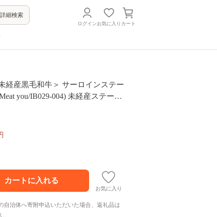
詳細検索
ログイン
お気に入り
カート
方
ク未経産黒毛和牛＞ サーロインステー
Meat you/IB029-004) 未経産ステーキ
牛
円
お気に入り
の自治体へ寄附申込いただいた場合、返礼品は
ん。