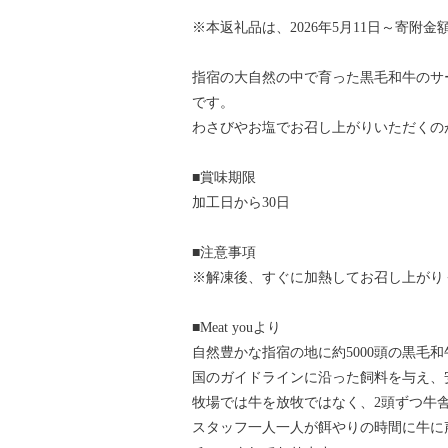
※本返礼品は、2026年5月11日～寄附
指宿の大自然の中で育った黒毛和牛のサ
です。
わさびやお塩でお召し上がりいただくの
■賞味期限
加工日から30日
■注意事項
※解凍後、すぐに加熱してお召し上がり
■Meat youより
自然豊かな指宿の地に約5000頭の黒毛
国のガイドラインに沿った飼料を与え、
牧場では牛を放牧ではなく、2頭ずつ牛
スタッフ一人一人が餌やりの時間に牛に