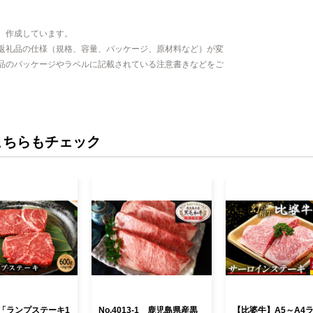
、作成しています。
返礼品の仕様（規格、容量、パッケージ、原材料など）が変
品のパッケージやラベルに記載されている注意書きなどをご
こちらもチェック
「ランプステーキ1
No.4013-1 鹿児島県産黒
【比婆牛】A5～A4