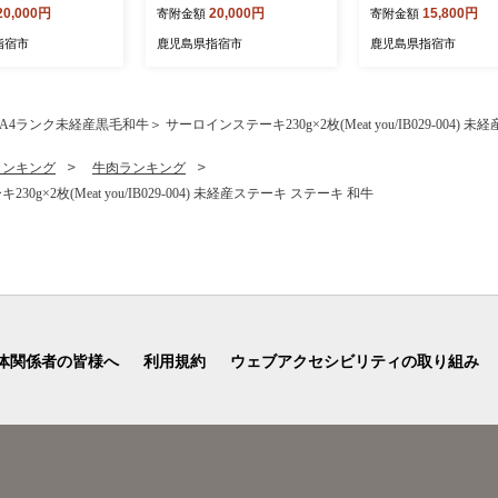
20,000円
20,000円
15,800円
寄附金額
寄附金額
魚 漬け魚 焼き魚
ンゴー フルーツ 果物 旬 夏
7-001) マンゴー フ
菜 冷凍
指宿 いぶすき 鹿児島 完熟
果物 旬 夏 指宿 いぶ
指宿市
鹿児島県指宿市
鹿児島県指宿市
南国 南国フルーツ 果実 マ
児島 完熟 グルメ 南国 南国
ンゴー 太陽 国産 鹿児島県
フルーツ 果実 マンゴ
産 果汁 規格外
陽 国産 鹿児島県産
A4ランク未経産黒毛和牛＞ サーロインステーキ230g×2枚(Meat you/IB029-004) 
ランキング
牛肉ランキング
×2枚(Meat you/IB029-004) 未経産ステーキ ステーキ 和牛
体関係者の皆様へ
利用規約
ウェブアクセシビリティの取り組み