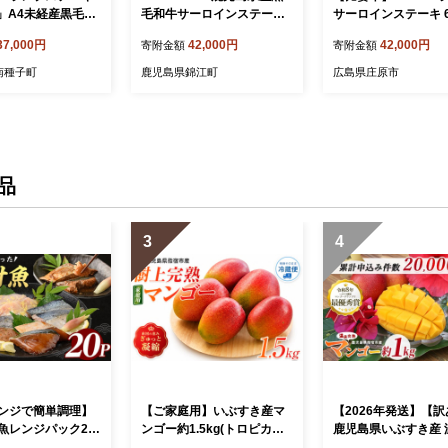
枚」A4未経産黒毛和
毛和牛サーロインステーキ
サーロインステーキ 60
(A4ランク以上)
50g×4枚) | 牛肉 黒
37,000円
42,000円
42,000円
寄附金額
寄附金額
テーキ
南種子町
鹿児島県錦江町
広島県庄原市
品
3
4
ンジで簡単調理】
【ご家庭用】いぶすき産マ
【2026年発送】【
魚レンジパック20
ンゴー約1.5kg(トロピカル
鹿児島県いぶすき産 
水産/IB035-013)
ファーム山川/IB042-001) マ
熟マンゴー約1kg(T&P