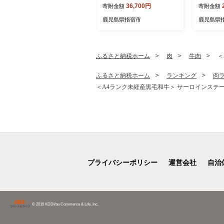
36,700円
寄附金額
寄附金額
ン実行委員会/IB049-001)
魚 味付け
レンジ 総
鹿児島県指宿市
鹿児島県
ふるさと納税ホーム
肉
牛肉
＜
ふるさと納税ホーム
ランキング
肉
＜A4ランク未経産黒毛和牛＞ サーロインステーキ230g
プライバシーポリシー
運営会社
自治
© 2016 KDDI/au Commerce & Life, Inc.