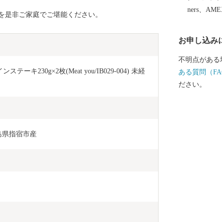
ners、AM
を是非ご家庭でご堪能ください。
お申し込み
不明点がある
230g×2枚(Meat you/IB029-004) 未経
ある質問（FA
ださい。
児島県指宿市産