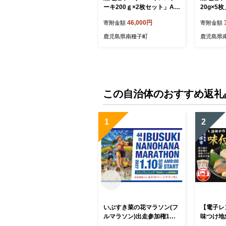
ーキ200ｇ×2枚セット」A4
20g×5
未経産黒毛和牛
牛
46,000円
寄附金額
寄附金額
鹿児島県南種子町
鹿児島県
この自治体のおすすめ返礼
1
2
いぶすき菜の花マラソン(フ
【電子レ
ルマラソン)出走参加権1名
味つけ地
様分(いぶすき菜の花マラソ
P(指宿山川