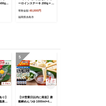
0g(1
ーロインステーキ 200g × 3
毛和牛 ス
枚 《糸島》【糸島ミートデ
40,000円
寄附金額
リ工房】 [ACA059]
福岡県糸島市
5
6
訳あり】
【10営業日以内に発送】唐
【2026年10月上旬～順次発
温泉完
船峡めんつゆ 1000ml×4本
送】＜訳あり＞鹿児島県産
/IB05
セット(ひご屋/IB013-004)
さつまいも 3種詰め合わせ