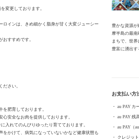
金額を変更しております。
ーロインは、きめ細かく脂身が甘く大変ジューシー
豊かな資源が織り
摩半島の最南
がおすすめです。
まちで、世界
豊富に湧出する
州一の大きさ
る開聞岳、南
になる、かお
き出る清水に
ください。
ン流しで有名
お支払い方
定されていま
au PAY
和牛を肥育しております。
au PAY 残
安心安全なお肉を提供しております。
舎に入れてのんびりゆったり育てております。
au PAY
声をかけて、病気になっていないかなど健康状態も
クレジットカ