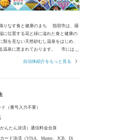
なす食と健康のまち 指宿市は、薩
端に位置する花と緑に溢れた食と健康の
に類を見ない天然砂むし温泉をはじめ、
温泉に恵まれております。 市には九
を誇る池田湖、薩摩富士の別名で呼ばれ
自治体紹介をもっと見る
国ムード漂う長崎鼻、潮の干満で陸続き
り風景百選の知林ヶ島を有し、また、湧
代表され、豊かな水環境を有するソーメ
な唐船峡の周辺地域は、水の郷百選に認
法
す。
 カード（番号入力不要）
高
（auかんたん決済）通信料金合算
ード決済（VISA、Master、JCB、Di