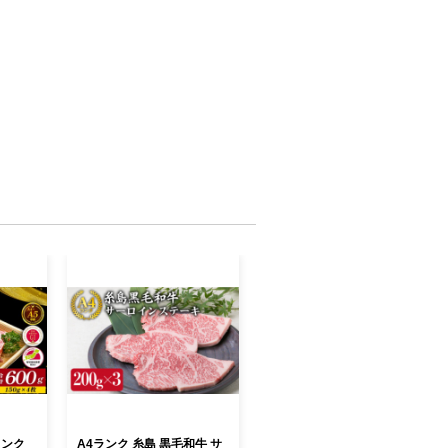
ランク
A4ランク 糸島 黒毛和牛 サ