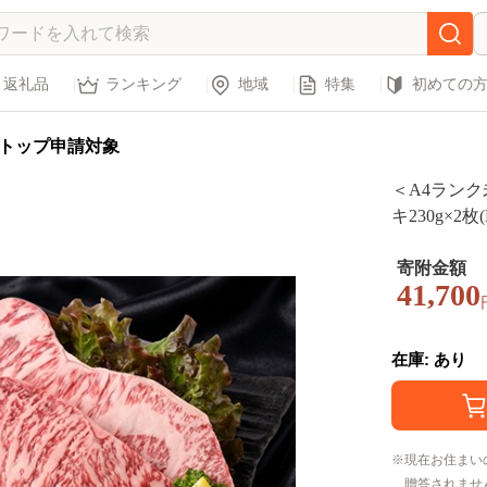
返礼品
ランキング
地域
特集
初めての
トップ申請対象
＜A4ラン
キ230g×2枚(
ステーキ 和
寄附金額
41,700
在庫: あり
現在お住まい
贈答されませ