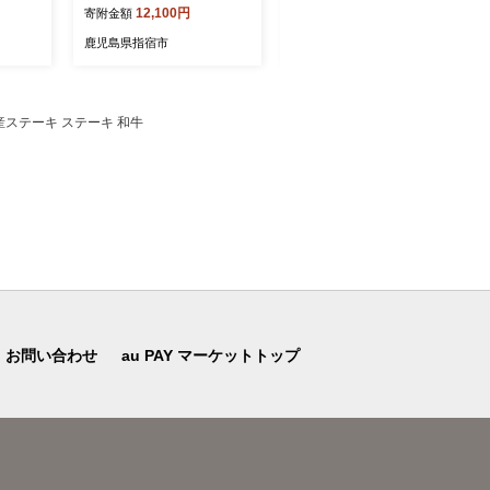
12,100円
15,200円
寄附金額
寄附金額
ルーツ
めんつゆ そうめん つゆ 素
約10kg (アグリファースト/I
すき 鹿
麺 そば うどん 出汁 だし つ
B162-004) 鹿児島 さつまい
鹿児島県指宿市
鹿児島県指宿市
ゆ 天つゆ 調味料 唐船峡 そ
も さつま芋 サツマイモ 紅
ー 太
うめん流し 流しそうめん 鹿
さつま 紅はるか ニンジン芋
児島 指宿 いぶすき めんつ
野菜 おやつ セット 常温
ゆ
未経産ステーキ ステーキ 和牛
お問い合わせ
au PAY マーケットトップ