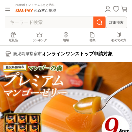
Pontaポイントでふるさと納税
詳細検索
返礼品
ランキング
地域
特集
初めての方
オンラインワンストップ申請対象
鹿児島県指宿市