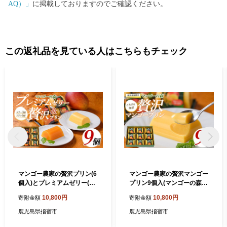
AQ）」
に掲載しておりますのでご確認ください。
この返礼品を見ている人はこちらもチェック
マンゴー農家の贅沢プリン(6
マンゴー農家の贅沢マンゴー
個入)とプレミアムゼリー(3
プリン9個入(マンゴーの森/I
個入)セット(マンゴーの森/IB
B040-005)
10,800円
10,800円
寄附金額
寄附金額
040-006) マンゴー プリン マ
ンゴープリン ゼリー マンゴ
鹿児島県指宿市
鹿児島県指宿市
ーゼリー 常温 贈答 お土産 農