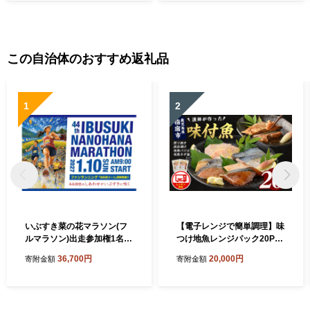
家 自家栽培 自家製 鹿児島 指
宿 国産 鹿児島県産 鹿児島産
いぶすき
この自治体のおすすめ返礼品
1
2
いぶすき菜の花マラソン(フ
【電子レンジで簡単調理】味
ルマラソン)出走参加権1名様
つけ地魚レンジパック20P
分(いぶすき菜の花マラソン
(指宿山川水産/IB035-013) 魚
36,700円
20,000円
寄附金額
寄附金額
実行委員会/IB049-001)
味付け魚 漬け魚 焼き魚 レン
ジ 総菜 冷凍