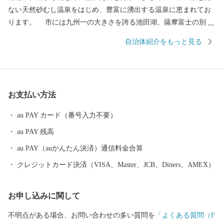
ない天然砂むし温泉をはじめ、豊富に湧出する温泉に恵まれてお
ります。 市には九州一の大きさを誇る池田湖、薩摩富士の別名
で呼ばれる開聞岳、南国ムード漂う長崎鼻、潮の干満で陸続きに
自治体紹介をもっと見る
なる、かおり風景百選の知林ヶ島を有し、また、湧き出る清水に
代表され、豊かな水環境を有するソーメン流しで有名な唐船峡の
周辺地域は、水の郷百選に認定されています。
お支払い方法
au PAY カード（番号入力不要）
au PAY 残高
au PAY（auかんたん決済）通信料金合算
クレジットカード決済（VISA、Master、JCB、Diners、AMEX）
お申し込みに関して
不明点がある場合、お問い合わせの多い質問を
「よくある質問（F