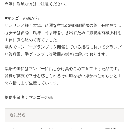
※漆に過敏な方はご注意ください。
■マンゴーの森から
サンサンと輝く太陽、綺麗な空気の南国開聞岳の麓、長崎鼻で安
心安全は勿論、風味・うま味を引き出すために減農薬有機肥料を
主体に真心込めて育てました。
県内でマンゴーグランプリを開催している指宿においてグランプ
リ複数回、準グランプリ複数回の栄誉に輝いております。
栽培の際にはマンゴーに話しかけ真心こめて育て上げた品です。
皆様が笑顔で幸せを感じられるその時を思い浮かべながらひと手
間を惜しまず生産しています。
提供事業者：マンゴーの森
返礼品名