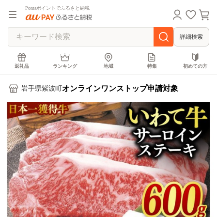
Pontaポイントでふるさと納税
詳細検索
返礼品
ランキング
地域
特集
初めての方
オンラインワンストップ申請対象
岩手県紫波町