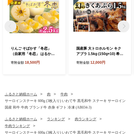
りんご そばかす「冬恋」
国産豚 大トロホルモン キク
（自家用「冬恋」 はるかサ
アブラ 1.5kg (150g×10) 希少
ビ有） 糖度15度以上
部位 ホルモン 豚 希少 きくあ
18,500円
12,000円
寄附金額
寄附金額
ぶら 菊脂 豚ホルモン 豚肉 国
産豚 大トロ おつまみ もつ鍋
ホルモン焼き 小分け 冷凍 便
利 簡単調理 時短 スタミナ お
かず BBQ バーベキュー キャ
ンプ 焼肉 網焼き 国産 みそ
ふるさと納税ホーム
肉
牛肉
にんにく 味付き 味付け肉
サーロインステーキ 600g (3枚入り) いわて牛 黒毛和牛 ステーキ サーロイン
（DV068）
国産 和牛 牛肉 ブランド牛 赤身 ギフト 冷凍 (AB034-3)
ふるさと納税ホーム
ランキング
肉ランキング
牛肉ランキング
サーロインステーキ 600g (3枚入り) いわて牛 黒毛和牛 ステーキ サーロイン