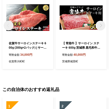
佐賀牛サーロインステーキ 6
【 常陸牛 】サーロイン ステ
00g (300g×2パック) | サーロ
ーキ 600g 茨城県 黒毛和牛
イン ステーキ 佐賀牛 肉 牛肉
和牛 牛肉 ブランド牛 A4 A5
34,000円
40,000円
寄附金額
寄附金額
黒毛和牛 国産 バーベキュー
冷凍 ステーキ 肉 黒毛 サーロ
焼肉 赤身 佐賀 佐賀県 国産牛
インステーキ 国産牛 誕生日
佐賀県大町町
茨城県城里町
佐賀県産 ギフト 贈答
お祝い (AP004)
この自治体のおすすめ返礼品
1
2