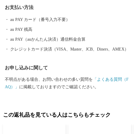
のソバや麦、そして各種野菜が作られています。 東部ではリンゴ
お支払い方法
やブドウ、西部では西洋梨などのフルーツ栽培も盛んです。
au PAY カード（番号入力不要）
au PAY 残高
au PAY（auかんたん決済）通信料金合算
クレジットカード決済（VISA、Master、JCB、Diners、AMEX）
お申し込みに関して
不明点がある場合、お問い合わせの多い質問を
「よくある質問（F
AQ）」
に掲載しておりますのでご確認ください。
この返礼品を見ている人はこちらもチェック