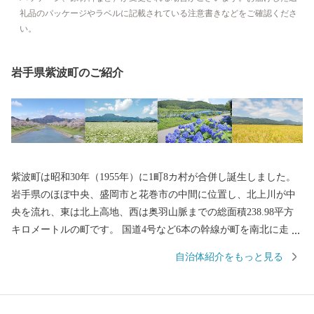
礼品のパッケージやラベルに記載されている注意書きなどをご確認くださ
い。
岩手県紫波町のご紹介
紫波町は昭和30年（1955年）に1町8カ村が合併し誕生しました。
岩手県のほぼ中央、盛岡市と花巻市の中間に位置し、北上川が中
央を流れ、東は北上高地、西は奥羽山脈までの総面積238.98平方
キロメートルの町です。 国道4号など6本の幹線が町を南北に走
り、インターチェンジや3つの駅があるなど、交通の便に恵まれて
自治体紹介をもっと見る
います。 町は、大きく分けて中央部、東部、西部の各地域に区分
されます。 町の中央部は、国道4号沿いの住宅地を除くと、平地
に農地が広がり、全国有数の生産量を誇るもち米、生産量県内1位