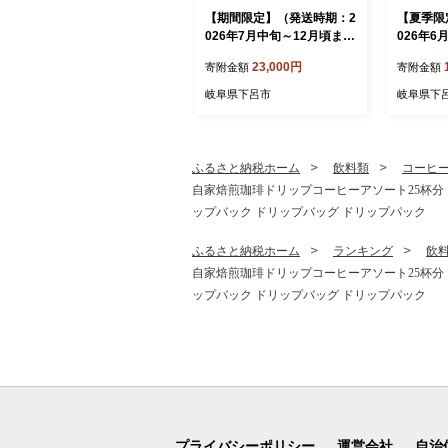
【期間限定】（発送時期：2
【夏季限
026年7月中旬～12月頃ま
026年6
で）【ジャンボ鮎】清流が
タカバヤ
23,000円
寄附金額
寄附金額
育む天然の馬瀬川鮎 ６尾
フルーツ
（重さ80g以上） 冷凍 鮎 ア
洋菓子 ギ
岐阜県下呂市
岐阜県下
ユ あゆ 大
キ 贈答 
タカバヤ
ふるさと納税ホーム
飲料類
コーヒ
自家焙煎珈琲ドリップコーヒーアソート25杯分（ブ
ップバック ドリップバッグ ドリップパック
ふるさと納税ホーム
ランキング
飲
自家焙煎珈琲ドリップコーヒーアソート25杯分（ブ
ップバック ドリップバッグ ドリップパック
プライバシーポリシー
運営会社
自治