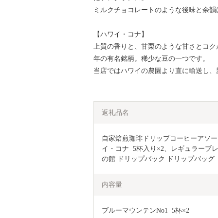
ミルクチョコレートのような後味と余韻
【ハワイ・コナ】
上質の香りと、甘栗のような甘さとコク
年の有名銘柄。稀少な豆の一つです。
当店ではハワイの農園より直に輸送し、
返礼品名
自家焙煎珈琲ドリップコーヒーアソート2
イ・コナ  5杯入り×2、レギュラーブレ
の館 ドリップバック ドリップバッグ
内容量
ブルーマウンテンNo1  5杯×2