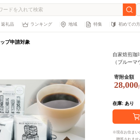
返礼品
ランキング
地域
特集
初めての
ップ申請対象
自家焙煎珈
（ブルーマウンテンNo1 
杯入り×2、
珈琲 ドリッ
寄附金額
28,000
ドリップバ
在庫: あり
現在お住まい
贈答されませ