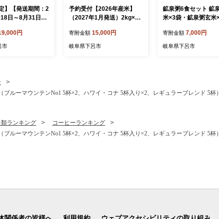
定】【発送期間：2
予約受付【2026年産米】
鉱泉粥6食セット 鉱
月18日～8月31日】
（2027年1月発送）2kg×1
米×3袋・鉱泉粥玄米
シのサマードライ
袋 飛騨産・龍の瞳(いのちの
（1袋260g入）レト
19,000円
15,000円
7,000円
寄附金額
寄附金額
のタルト 18cm径
壱) 株式会社龍の瞳直送 米 2
ウチ食品【飛騨小坂
フト お菓子 ケー
キロ 令和8年産 精米 ブラン
式会社】おかゆ お粥
呂市
岐阜県下呂市
岐阜県下呂市
夏 期間限定 タルト
ド米 りゅうのひとみ 龍の瞳
んがゆ 飛騨小坂温泉
シ 下呂市
下呂市 下呂温泉 竜の瞳 下
島温泉・湯屋温泉）
呂
ー
ルーマウンテンNo1 5杯×2、ハワイ・コナ 5杯入り×2、レギュラーブレンド 5杯）
料類ランキング
コーヒーランキング
ルーマウンテンNo1 5杯×2、ハワイ・コナ 5杯入り×2、レギュラーブレンド 5杯）
体関係者の皆様へ
利用規約
ウェブアクセシビリティの取り組み