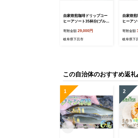
自家焙煎珈琲ドリップコー
自家焙煎
ヒーアソート35杯分(ブルー
ヒーアソ
マウンテンNo1 5杯、ハワ
ュラーブ
29,000円
寄附金額
寄附金額
イ・コナ 5杯、ロイヤルブ
カ・スペ
レンド5杯×1、レギュラー
×2、下
岐阜県下呂市
岐阜県下
ブレンド5杯×2、下呂温泉
2、ロイ
ブレンド5杯、モカ・スペシ
コーヒー 
ャルブレンド5杯） コーヒ
呂温泉 緑
ー 珈琲 ドリップ 下呂温泉
ップバッ
緑の館 ドリップバック ドリ
ドリップ
ップバッグ ドリップパック
この自治体のおすすめ返礼
1
2