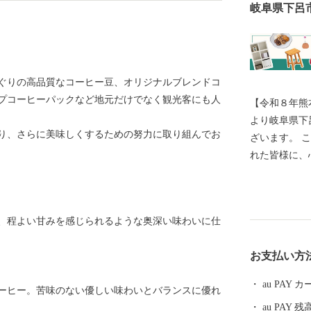
岐阜県下呂
ぐりの高品質なコーヒー豆、オリジナルブレンドコ
プコーヒーパックなど地元だけでなく観光客にも人
【令和８年熊
より岐阜県下
り、さらに美味しくするための努力に取り組んでお
ざいます。 このたびの令和8年熊本地震により被災さ
れた皆様に、
一日も早い復
すことを心よりお祈
響により、一
、程よい甘みを感じられるような奥深い味わいに仕
送業務の遅延
指定のお届け
お支払い方
す。 最新の
式サイトをご確認くださ
au PAY
ーヒー。苦味のない優しい味わいとバランスに優れ
いただいてい
au PAY 残