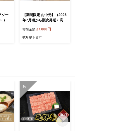
アソー
【期間限定 お中元】（2026
ト（ブ
年7月頃から順次発送）高級
ワイ・
ドリップパックアソート30
27,000円
寄附金額
ンド、
杯分ギフトセット（ブルー
、モカ
マウンテン、ハワイ・コ
岐阜県下呂市
、グア
ナ、ロイヤルブレンド、レ
ップバッ
ギュラーブレンド、モカス
ドリップ
ペシャルブレンド、グアテ
 ドリ
マラ各5杯）ドリップバック
 ギフ
ドリップバッグ ドリップパ
ック コーヒー 珈琲 ドリッ
プ 下呂温泉 緑の館 ギフト
贈り物 御中元
5
6