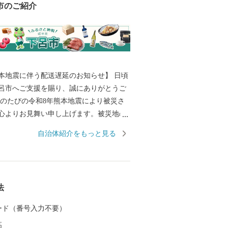
市のご紹介
本地震に伴う配送遅延のお知らせ】 日頃
呂市へご支援を賜り、誠にありがとうご
心よりお見舞い申し上げます。被災地の
旧と、皆様の安全・安心な生活が戻りま
自治体紹介をもっと見る
り申し上げます。 現在、地震の影
部地域において配送会社の営業停止や配
が発生しております。地域によってはご
日に返礼品が到着しない場合がございま
法
配送状況につきましては、各配送会社の公
い。 返礼品のお届けをお待ち
 カード（番号入力不要）
る皆様には、多大なるご迷惑とご心配を
高