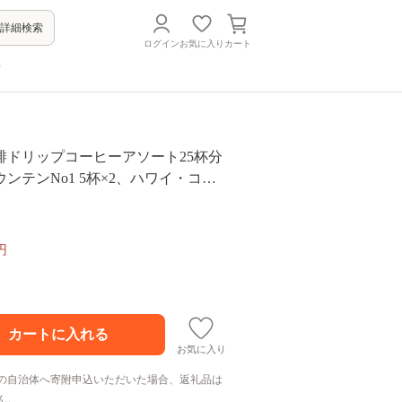
詳細検索
ログイン
お気に入り
カート
方
琲ドリップコーヒーアソート25杯分
5杯×2、ハワイ・コナ 5
レギュラーブレンド 5杯）コーヒー
プ 下呂温泉 緑の館 ドリップバック
ッグ ドリップパック
円
お気に入り
の自治体へ寄附申込いただいた場合、返礼品は
ん。