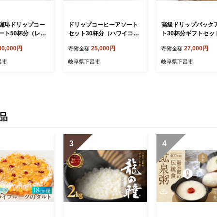
珈琲ドリップコー
ドリップコーヒーアソート
高級ドリップパック
ート50杯分（レギ
セット30杯分（ハワイコナ
ト30杯分ギフトセッ
レンド5杯×5、モ
ブレンド、ロイヤルブレン
ルーマウンテン、ハ
30,000円
25,000円
27,000円
寄附金額
寄附金額
シャルブレンド5杯
ド、レギュラーブレンド、
コナ、ロイヤルブレ
呂温泉ブレンド5杯×
モカブレンド、下呂温泉限
レギュラーブレンド
呂市
岐阜県下呂市
岐阜県下呂市
ヤルブレンド5杯）
定ブレンド各5杯）珈琲 コ
スペシャルブレンド
珈琲 ドリップ 下
ーヒー ドリップ ドリップバ
テマラ各5杯）ドリ
の館 大容量 ドリ
ック ギフト 下呂市 緑の館
ク ドリップバッグ 
ク ドリップバッグ
ドリップバッグ ドリップパ
パック コーヒー 珈琲
パック
ック
ップ 下呂温泉 緑の館
ト 贈り物
品
3
4