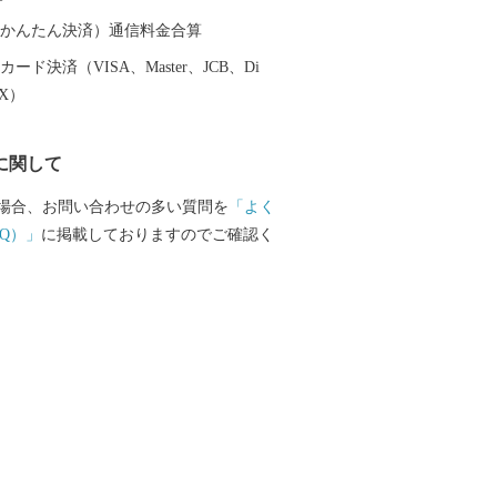
ますが、何卒ご理解とご了承を賜ります
-----------------------
（auかんたん決済）通信料金合算
は、岐阜県の中東部に位置
ード決済（VISA、Master、JCB、Di
市、南は加茂郡、西は郡上市、関市、東
EX）
に接しています。 ほぼ中央を飛騨
、西には馬瀬川があり、周囲には霊峰御
に関して
一千メートルを越える急峻な山々がそび
川国定公園や県立自然公園なども位置す
場合、お問い合わせの多い質問を
「よく
地域です。 また、飛騨川に沿って国道41
Q）」
に掲載しておりますのでご確認く
線が通り、横断する形で国道256号、257
す。 総面積851.21平方キロメートル
約9割を占め、河川に沿った平坦地とゆる
利用して、農業地、商業地、住宅地など
す。 地目別では森林（91.05%）、農用
）、宅地（0.90%）、道路他（6.55%）とな