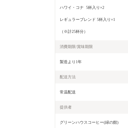
ハワイ・コナ  5杯入り×2
レギュラーブレンド 5杯入り×1
（※計25杯分）
消費期限/賞味期限
製造より1年
配送方法
常温配送
提供者
グリーンハウスコーヒー(緑の館)