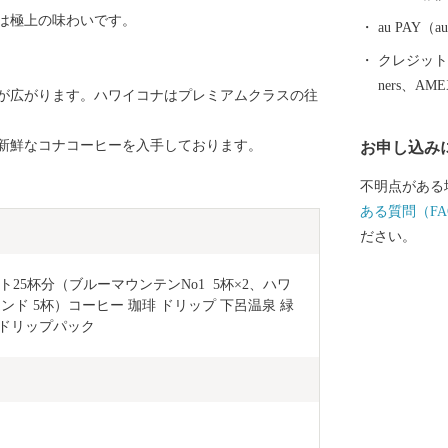
おかけいたし
は極上の味わいです。
ようお願い申し上げます。 -----------
au PAY
------------------------ 下呂市
クレジットカ
し、北は高山
ners、AM
が広がります。ハワイコナはプレミアムクラスの往
は中津川市と長野県
川が南へ流れ
新鮮なコナコーヒーを入手しております。
お申し込み
嶽山をはじめ
え、飛騨木曽
不明点がある
る自然豊かな
ある質問（FA
号やJR高山本
ださい。
号が通じていま
山林が全体の
5杯分（ブルーマウンテンNo1  5杯×2、ハワ
やかな斜面を
ンド 5杯）コーヒー 珈琲 ドリップ 下呂温泉 緑
が混在していま
 ドリップパック
地（1..50%
っています。 標高 最高 3,052.6メートル 最低
220メートル