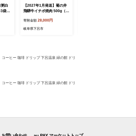
泉粥白
【2027年1月発送】菊の井
【2026年12月発送】菊の井
×3袋
飛騨牛イチボ焼肉 500g（4
飛騨牛イチボ焼肉 500g（4
ルトパ
～5人前）牛肉 ブランド牛
～5人前）牛肉 ブランド牛
28,000円
28,000円
寄附金額
寄附金額
観光株
国産 焼き肉 やきにく【冷
国産 焼き肉 やきにく【冷
 こうせ
凍】 いちぼ 飛騨牛 飛騨 下
凍】 いちぼ 飛騨牛 飛騨 下
岐阜県下呂市
岐阜県下呂市
郷（下
呂 牛 焼き肉用 焼肉
呂 牛 焼き肉用 焼肉
コーヒー 珈琲 ドリップ 下呂温泉 緑の館 ドリ
コーヒー 珈琲 ドリップ 下呂温泉 緑の館 ドリ
お問い合わせ
au PAY マーケットトップ