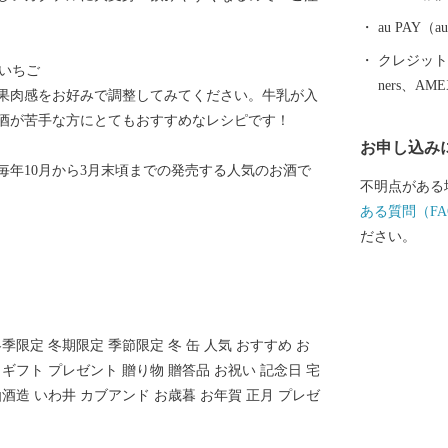
高田へ、ぜひ一度お
通じて障がい
au PAY
さと納税の返
クレジットカ
いちご
託しておりま
ners、AM
果肉感をお好みで調整してみてください。牛乳が入
いるか心配さ
酒が苦手な方にとてもおすすめなレシピです！
様々な障がい
お申し込み
の高い集中力
毎年10月から3月末頃までの発売する人気のお酒で
ます。 また
不明点がある
分達が「市に
ある質問（FA
っています。
ださい。
使い道として
く、一歩進ん
の雇用を生み出していま
想いを届ける 全国の皆様からの応援のメッセージやご
季限定 冬期限定 季節限定 冬 缶 人気 おすすめ お
支援をいただ
 ギフト プレゼント 贈り物 贈答品 お祝い 記念日 宅
で来ました」
仙酒造 いわ井 カブアンド お歳暮 お年賀 正月 プレゼ
た」等、震災
っと陸前高田