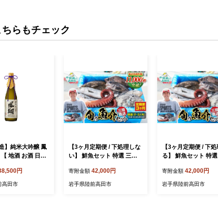
こちらもチェック
造】純米大吟醸 鳳
【3ヶ月定期便 / 下処理しな
【3ヶ月定期便 / 下
l 【 地酒 お酒 日本
い】 鮮魚セット 特選 三陸
る】 鮮魚セット 特選
岩手県 陸前高田市
海の恵み詰め合わせ(1回あ
海の恵み詰め合わせ(
38,500円
42,000円
42,000円
寄附金額
寄附金額
7
たりのお届け目安：2～3人
たりのお届け目安：2
用) 【 無添加 鮮魚 三陸産 国
用) 【 無添加 鮮魚 
前高田市
岩手県陸前高田市
岩手県陸前高田市
産 天然 海鮮 お刺身 魚介 魚
産 天然 海鮮 お刺身 
介類 詰め合わせ セット お
介類 詰め合わせ セッ
手軽 】岩手 陸前高田市 産
手軽 】岩手 陸前高田
地直送 RT1000
地直送 RT1000