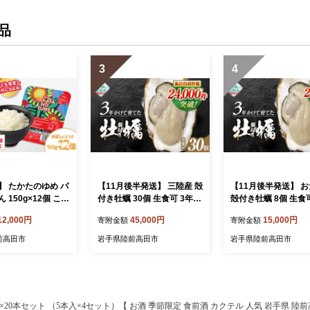
品
3
4
】 たかたのゆめ パ
【11月後半発送】 三陸産 殻
【11月後半発送】 
 150g×12個 こど
付き牡蠣 30個 生食可 3年育
殻付き牡蠣 8個 生食可
の支援付 【 パック
成 【 かき カキ 牡蠣 海鮮鍋
育成 【 かき カキ 牡
12,000円
45,000円
15,000円
寄附金額
寄附金額
 国産 お手軽 レン
生食 大粒 国産 広田湾 期間
鍋 生食 大粒 国産 三
便利 時短 非常食 備
限定 マルテン水産 】 RT39
田湾 期間限定 マル
前高田市
岩手県陸前高田市
岩手県陸前高田市
 キャンプ 】 RT17
4
】 RT3254
×20本セット （5本入×4セット）【 お酒 季節限定 食前酒 カクテル 人気 岩手県 陸前高田