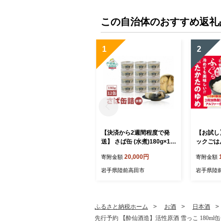
この自治体のおすすめ返礼
1
2
【決済から2週間程度で発
【お試し
送】 さば缶 (水煮)180g×12
ックごはん
缶セット 計1,440g【 サバ缶
も食堂へ
20,000円
寄附金額
寄附金額
鯖 無添加 無着色 海産物 お
ライス 米
つまみ 備蓄 防災 食料 長期
ジ 簡単 
岩手県陸前高田市
岩手県陸
保存 非常食 和尚印 】RT86
蓄 保存食
0-12
19-12
ふるさと納税ホーム
お酒
日本酒
先行予約 【酔仙酒造】活性原酒 雪っこ 180ml缶