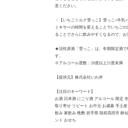
意ください。
・【いちごミルク雪っこ】雪っこ×牛乳×
ミキサーの時間を変えることでいちごの
ることでさらに飲みやすくなるので、お
★活性原酒「雪っこ」は、冬期限定酒で
す。
※アルコール度数：20度以上21度未満
【提供元】株式会社いわ井
【注目のキーワード】
お酒 日本酒 にごり酒 アルコール 限定 冬
取り寄せ リピート お中元 お歳暮 手土産
飲み 家飲み 晩酌 岩手県 陸前高田市 酔
ント おせち