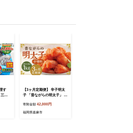
処理す
【3ヶ月定期便】 辛子明太
 三陸
子 「昔ながらの明太子」 50
1回あ
0g×2個セット （小切れタイ
42,000円
寄附金額
～3人
プ） 計3kg（1kg×3回） め
三陸産 国
んたいこ 明太子
福岡県嘉麻市
魚介 魚
ト お
市 産