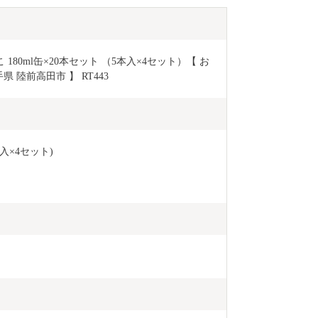
たく、大きな力を
縁、これから
届ける番です。 陸前高田の返礼品を通して、
想いが全国に
80ml缶×20本セット （5本入×4セット）【 お
に。
県 陸前高田市 】 RT443
入×4セット)