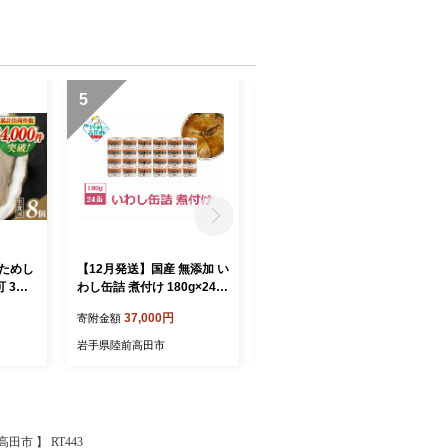
5
6
おためし
【12月発送】国産 無添加 い
【11月発送】国産 無添加 い
 3年
わし缶詰 煮付け 180g×24缶
わし缶詰 煮付け 180g×24缶
蠣 海鮮
セット 発送時期が選べる 【
セット 発送時期が選べる 【
37,000円
37,000円
寄附金額
寄附金額
陸産 広
いわし イワシ イワシ缶 魚
いわし イワシ イワシ缶 魚
テン水産
菊詰め 缶詰 無着色 海産物
菊詰め 缶詰 無着色 海産物
岩手県陸前高田市
岩手県陸前高田市
防災 備蓄 長期保存 非常食
防災 備蓄 長期保存 非常食
ローリングストック 国産 防
ローリングストック 国産 防
災グッズ 】 RT966-24
災グッズ 】 RT966-24
市 】 RT443