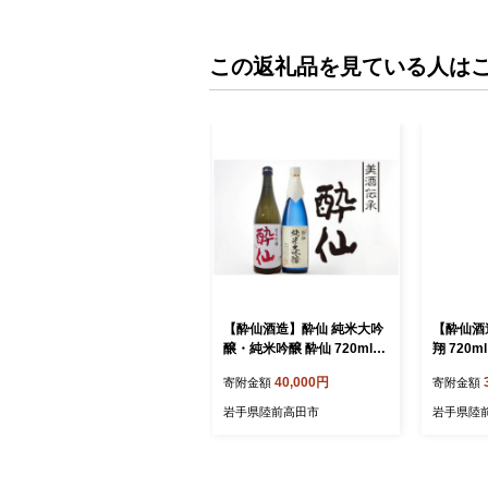
この返礼品を見ている人は
【酔仙酒造】酔仙 純米大吟
【酔仙酒
醸・純米吟醸 酔仙 720ml×
翔 720m
各1本セット 【 地酒 お酒 日
酒 晩酌 
40,000円
寄附金額
寄附金額
本酒 飲み比べ 晩酌 岩手県
】 RT70
陸前高田市 】 RT705
岩手県陸前高田市
岩手県陸