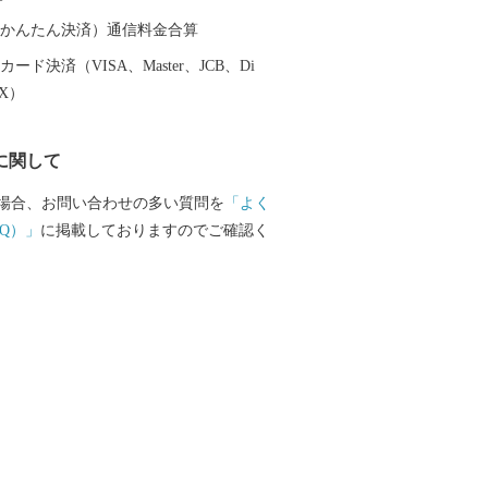
越しください。 〇ふるさと納税を
者の雇用を！ 岩手県陸前高田市ではふる
（auかんたん決済）通信料金合算
礼品の梱包を障がい者の皆様に正式に委
ード決済（VISA、Master、JCB、Di
す。 もしかすると、きちんと梱包されて
EX）
れる方もいるかもしれません。もちろん
により苦手な作業もありますが、皆さん
に関して
と一つ一つの丁寧な作業には頭が下がり
、ふるさと納税は市の事業ということで自
場合、お問い合わせの多い質問を
「よく
役立つ仕事をしているんだ」と誇りを持
Q）」
に掲載しておりますのでご確認く
手を抜くことはありません。 ご寄附の
障がい者の皆様への支援をするのではな
だ直接的な取組みにより障がい者の皆様
す。 〇ふるさと納税を通じて
いております。「震災の後、医療チーム
「ボランティアで炊き出しをしていまし
の時だけでなく10年以上経った現在もず
を応援してくださる気持ちが大変ありが