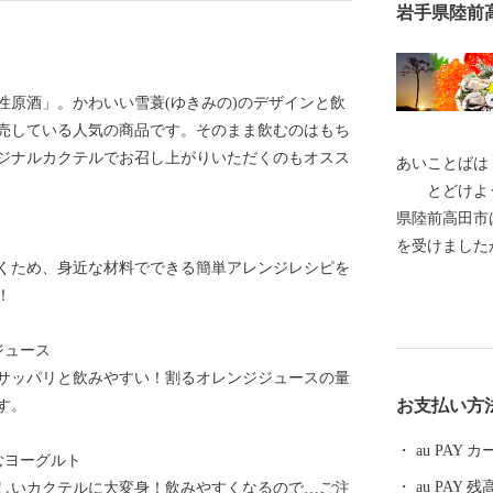
岩手県陸前
性原酒」。かわいい雪蓑(ゆきみの)のデザインと飲
販売している人気の商品です。そのまま飲むのはもち
ジナルカクテルでお召し上がりいただくのもオスス
あいことば
とどけよう
県陸前高田市
を受けました
くため、身近な材料でできる簡単アレンジレシピを
財「旧吉田家
！
は終了いたしました。 全国各地
援いただき、お礼申し
ジュース
春は桜、気仙
サッパリと飲みやすい！割るオレンジジュースの量
差しを受け、 夏は山車がぶつかる七夕、白砂青松の高
お支払い方
す。
田松原、 秋はりんごやブドウ、秋の味覚に舌鼓み。各
地で黄金の稲穂が揺れ
au PAY
むヨーグルト
しやすく、虎舞いで
au PAY 残
しいカクテルに大変身！飲みやすくなるので…ご注