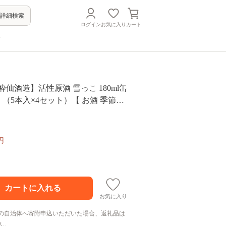
詳細検索
ログイン
お気に入り
カート
方
酔仙酒造】活性原酒 雪っこ 180ml缶
ト （5本入×4セット）【 お酒 季節限
カクテル 人気 岩手県 陸前高田市 】 R
円
お気に入り
の自治体へ寄附申込いただいた場合、返礼品は
ん。