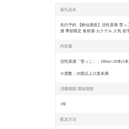
返礼品名
先行予約 【酔仙酒造】活性原酒 雪っこ 1
酒 季節限定 食前酒 カクテル 人気 岩手
内容量
活性原酒「雪っこ」：180ml×20本(5本
※度数：20度以上21度未満
消費期限/賞味期限
1年
配送方法