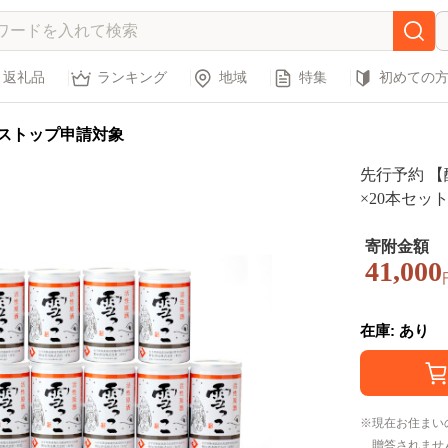
返礼品
ランキング
地域
特集
初めての
ストップ申請対象
先行予約 【
×20本セッ
定 食前酒 
T443
寄附金額
41,000
在庫: あり
現在お住まい
贈答されませ