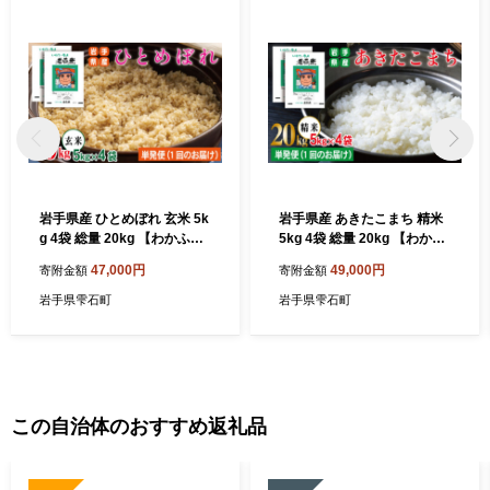
岩手県産 ひとめぼれ 玄米 5k
岩手県産 あきたこまち 精米
g 4袋 総量 20kg 【わかふじ
5kg 4袋 総量 20kg 【わかふ
農産】 米 お米 こめ コメ ラ
じ農産】 白米 米 お米 こめ
47,000円
49,000円
寄附金額
寄附金額
イス ご飯 ごはん ふっくら つ
コメ ライス ご飯 ごはん ふっ
やつや おいしい 美味しい 贈
くら つやつや おいしい 美味
岩手県雫石町
岩手県雫石町
り物 単一原料米 国産 特産品
しい 贈り物 単一原料米 国産
仕送り お取り寄せ 産地直送
特産品 仕送り お取り寄せ 産
農家直送 数量限定 人気 おす
地直送 農家直送 数量限定 出
すめ 5キロ 20キロ ５ｋｇ ２
荷日精米 人気 おすすめ 5キ
０ｋｇ
ロ 20キロ ５ｋｇ ２０ｋｇ
この自治体のおすすめ返礼品