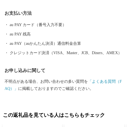
書等のお問い合わせはこちらへ 雫石町ふるさと納税事務局 TEL：
050-3146-0795（平日 9：00～18：00） FAX：050-3488-0889 E-Mai
お支払い方法
l：shizukuishi@furusato-bpo.com
………………………………………………………■□■
au PAY カード（番号入力不要）
au PAY 残高
au PAY（auかんたん決済）通信料金合算
クレジットカード決済（VISA、Master、JCB、Diners、AMEX）
お申し込みに関して
不明点がある場合、お問い合わせの多い質問を
「よくある質問（F
AQ）」
に掲載しておりますのでご確認ください。
この返礼品を見ている人はこちらもチェック