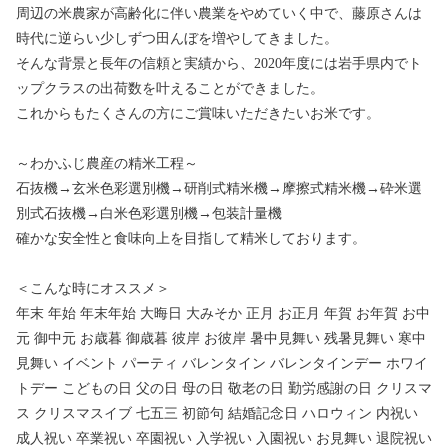
周辺の米農家が高齢化に伴い農業をやめていく中で、藤原さんは
時代に逆らい少しずつ田んぼを増やしてきました。
そんな背景と長年の信頼と実績から、2020年度には岩手県内でト
ップクラスの出荷数を叶えることができました。
これからもたくさんの方にご賞味いただきたいお米です。
～わかふじ農産の精米工程～
石抜機→玄米色彩選別機→研削式精米機→摩擦式精米機→砕米選
別式石抜機→白米色彩選別機→包装計量機
確かな安全性と食味向上を目指して精米しております。
＜こんな時にオススメ＞
年末 年始 年末年始 大晦日 大みそか 正月 お正月 年賀 お年賀 お中
元 御中元 お歳暮 御歳暮 彼岸 お彼岸 暑中見舞い 残暑見舞い 寒中
見舞い イベント パーティ バレンタイン バレンタインデー ホワイ
トデー こどもの日 父の日 母の日 敬老の日 勤労感謝の日 クリスマ
ス クリスマスイブ 七五三 初節句 結婚記念日 ハロウィン 内祝い
成人祝い 卒業祝い 卒園祝い 入学祝い 入園祝い お見舞い 退院祝い