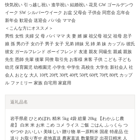
快気祝い 引っ越し祝い 進学祝い 結婚祝い 花見 GW ゴールデンウ
イーク SW シルバーウイーク お盆 父母会 子供会 同窓会 忘年会
新年会 歓迎会 送迎会 パパ会 ママ会
＜こんな方にオススメ＞
男性 女性 夫婦 父 母 パパ ママ 夫 妻 婿 嫁 祖父母 祖父 祖母 息子
娘 孫 男の子 女の子 男子 女子 兄弟 姉妹 兄 姉 弟 妹 カップル 彼氏
彼女 ガールフレンド ボーイフレンド 友達 親友 同級生 親戚 親族
先生 恩師 先輩 後輩 同僚 取引先 お客様 来客 子供 こども 子ども
幼児 保育園児 幼稚園児 小学生 中学生 高校生 大学生 新社会人 社
会人 おとな 大人 10代 20代 30代 40代 50代 60代 70代 80代 カップ
ル ファミリー 家族 自宅用 家庭用
返礼品名
岩手県産 ひとめぼれ 精米 5kg 4袋 総量 20kg 【わかふじ農
産】 白米 米 お米 こめ コメ ライス ご飯 ごはん ふっくら つ
やつや おいしい 美味しい 贈り物 単一原料米 国産 特産品 仕
送り お取り寄せ 産地直送 農家直送 数量限定 出荷日精米 人