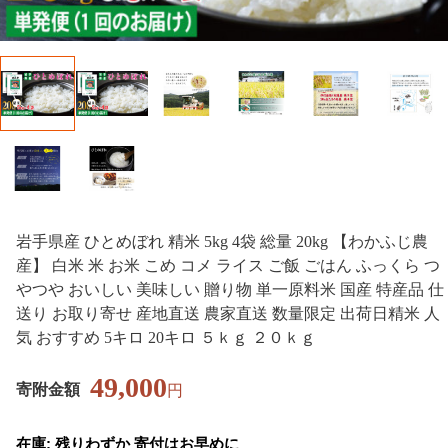
岩手県産 ひとめぼれ 精米 5kg 4袋 総量 20kg 【わかふじ農
産】 白米 米 お米 こめ コメ ライス ご飯 ごはん ふっくら つ
やつや おいしい 美味しい 贈り物 単一原料米 国産 特産品 仕
送り お取り寄せ 産地直送 農家直送 数量限定 出荷日精米 人
気 おすすめ 5キロ 20キロ ５ｋｇ ２０ｋｇ
49,000
寄附金額
円
在庫: 残りわずか 寄付はお早めに