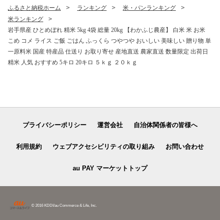
ふるさと納税ホーム
ランキング
米・パンランキング
米ランキング
岩手県産 ひとめぼれ 精米 5kg 4袋 総量 20kg 【わかふじ農産】 白米 米 お米
こめ コメ ライス ご飯 ごはん ふっくら つやつや おいしい 美味しい 贈り物 単
一原料米 国産 特産品 仕送り お取り寄せ 産地直送 農家直送 数量限定 出荷日
精米 人気 おすすめ 5キロ 20キロ ５ｋｇ ２０ｋｇ
プライバシーポリシー
運営会社
自治体関係者の皆様へ
利用規約
ウェブアクセシビリティの取り組み
お問い合わせ
au PAY マーケットトップ
© 2016 KDDI/au Commerce & Life, Inc.