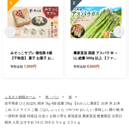
1
2
みそっこサブレ 個包装 6個
農家直送 国産 アスパラ M ～
【千秋堂】 菓子 お菓子 おか
LL 総量 500g 以上 【ファー
し おやつ 焼菓子 焼き菓子 サ
ム菅久】 アスパラガス グリ
7,000円
8,000円
寄附金額
寄附金額
ブレ クッキー スイーツ 赤味
ーンアスパラ 旬 野菜 やさい
噌 味噌 みそ お土産 おみやげ
冬野菜 新鮮 産地直送 岩手県
手土産 自宅用 家庭用 プレゼ
雫石町 500グラム ５００g 大
ント ギフト お茶菓子 おいし
容量 甘い みずみずしい おす
い 美味しい ６個 小分け 小袋
すめ 家庭用 プレゼント ギフ
お裾分け おすすめ 人気 岩手
ト 料理 バーベキュー BBQ
ふるさと納税ホーム
米・パン
米
県 雫石町 送料無料
キャンプ お取り寄せ 冷蔵 人
岩手県産 ひとめぼれ 精米 5kg 4袋 総量 20kg 【わかふじ農産】 白米 米 お米
気 ハウス栽培
こめ コメ ライス ご飯 ごはん ふっくら つやつや おいしい 美味しい 贈り物 単
一原料米 国産 特産品 仕送り お取り寄せ 産地直送 農家直送 数量限定 出荷日
精米 人気 おすすめ 5キロ 20キロ ５ｋｇ ２０ｋｇ