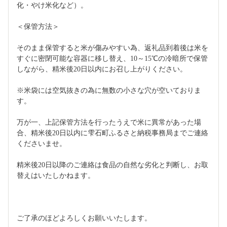
化・やけ米化など）。
＜保管方法＞
そのまま保管すると米が傷みやすい為、返礼品到着後は米を
すぐに密閉可能な容器に移し替え、10～15℃の冷暗所で保管
しながら、精米後20日以内にお召し上がりください。
※米袋には空気抜きの為に無数の小さな穴が空いておりま
す。
万が一、上記保管方法を行ったうえで米に異常があった場
合、精米後20日以内に雫石町ふるさと納税事務局までご連絡
くださいませ。
精米後20日以降のご連絡は食品の自然な劣化と判断し、お取
替えはいたしかねます。
ご了承のほどよろしくお願いいたします。