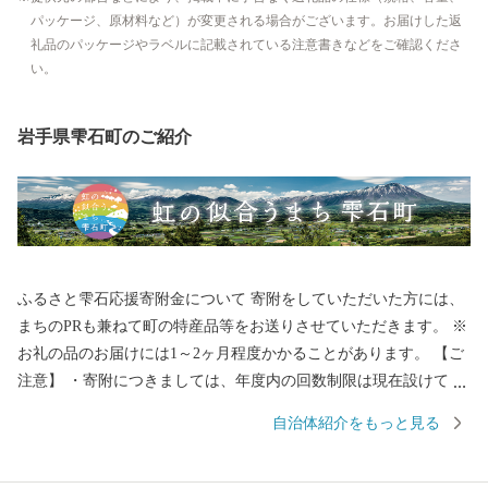
パッケージ、原材料など）が変更される場合がございます。お届けした返
礼品のパッケージやラベルに記載されている注意書きなどをご確認くださ
い。
岩手県雫石町のご紹介
ふるさと雫石応援寄附金について 寄附をしていただいた方には、
まちのPRも兼ねて町の特産品等をお送りさせていただきます。 ※
お礼の品のお届けには1～2ヶ月程度かかることがあります。 【ご
注意】 ・寄附につきましては、年度内の回数制限は現在設けてお
りません。 ・お礼の品の写真はイメージです。 ・お礼の品の送付
自治体紹介をもっと見る
は、雫石町外にお住まいの方に限らせていただきます。 ■□
■……………………………………………………… お礼の品・証明