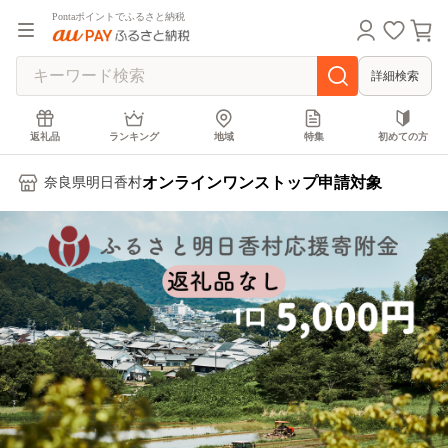
Pontaポイントでふるさと納税
詳細検索
返礼品
ランキング
地域
特集
初めての方
オンラインワンストップ申請対象
奈良県明日香村