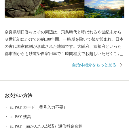
奈良県明日香村とその周辺は、飛鳥時代と呼ばれる６世紀末から
８世紀初にかけての約100年間、一時期を除いて都が営まれ、日本
の古代国家体制が形成された地域です。大阪府、京都府といった
都市圏からも鉄道や自家用車で１時間程度でお越しいただくこと
ができます。 村内には「大化の改新」の舞台となった宮跡、極彩
自治体紹介をもっと見る
色の古墳壁画を誇る高松塚古墳やキトラ古墳などの文化遺産が数
多く存在し、万葉集にも詠われた自然環境と一体となって歴史的
風土を形成しています。 昭和５５年には明日香村における歴史的
風土の保存及び生活環境の整備等に関する特別措置法（通称、明
お支払い方法
日香法）が制定され、国の特別立法で保全された他に類を見ない
地域となっています。
au PAY カード（番号入力不要）
au PAY 残高
au PAY（auかんたん決済）通信料金合算