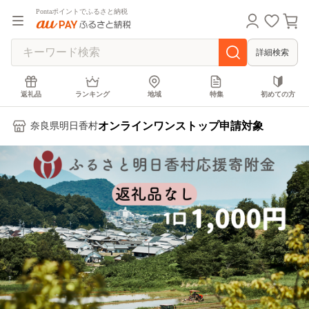
Pontaポイントでふるさと納税
詳細検索
返礼品
ランキング
地域
特集
初めての方
オンラインワンストップ申請対象
奈良県明日香村