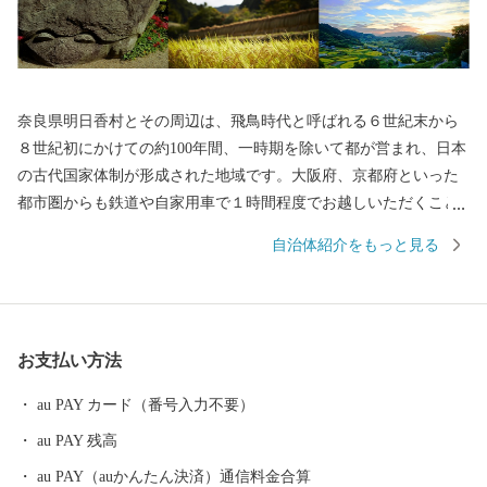
奈良県明日香村とその周辺は、飛鳥時代と呼ばれる６世紀末から
８世紀初にかけての約100年間、一時期を除いて都が営まれ、日本
の古代国家体制が形成された地域です。大阪府、京都府といった
都市圏からも鉄道や自家用車で１時間程度でお越しいただくこと
ができます。 村内には「大化の改新」の舞台となった宮跡、極彩
自治体紹介をもっと見る
色の古墳壁画を誇る高松塚古墳やキトラ古墳などの文化遺産が数
多く存在し、万葉集にも詠われた自然環境と一体となって歴史的
風土を形成しています。 昭和５５年には明日香村における歴史的
風土の保存及び生活環境の整備等に関する特別措置法（通称、明
お支払い方法
日香法）が制定され、国の特別立法で保全された他に類を見ない
地域となっています。
au PAY カード（番号入力不要）
au PAY 残高
au PAY（auかんたん決済）通信料金合算