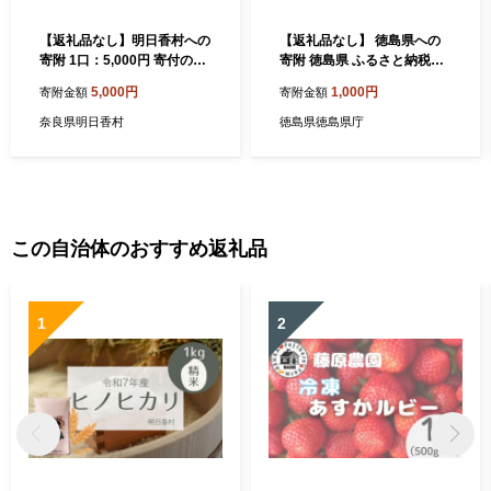
【返礼品なし】明日香村への
【返礼品なし】 徳島県への
寄附 1口：5,000円 寄付のみ
寄附 徳島県 ふるさと納税応
応援【ふるさと納税】
援寄附 1口 1,000円から 応援
5,000円
1,000円
寄附金額
寄附金額
支援 寄付 寄附 ふるさと納税
観光 とくしま 徳島
奈良県明日香村
徳島県徳島県庁
この自治体のおすすめ返礼品
1
2