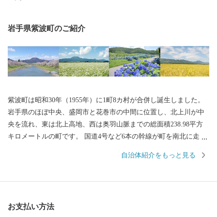
岩手県紫波町のご紹介
紫波町は昭和30年（1955年）に1町8カ村が合併し誕生しました。
岩手県のほぼ中央、盛岡市と花巻市の中間に位置し、北上川が中
央を流れ、東は北上高地、西は奥羽山脈までの総面積238.98平方
キロメートルの町です。 国道4号など6本の幹線が町を南北に走
り、インターチェンジや3つの駅があるなど、交通の便に恵まれて
自治体紹介をもっと見る
います。 町は、大きく分けて中央部、東部、西部の各地域に区分
されます。 町の中央部は、国道4号沿いの住宅地を除くと、平地
に農地が広がり、全国有数の生産量を誇るもち米、生産量県内1位
のソバや麦、そして各種野菜が作られています。 東部ではリンゴ
お支払い方法
やブドウ、西部では西洋梨などのフルーツ栽培も盛んです。