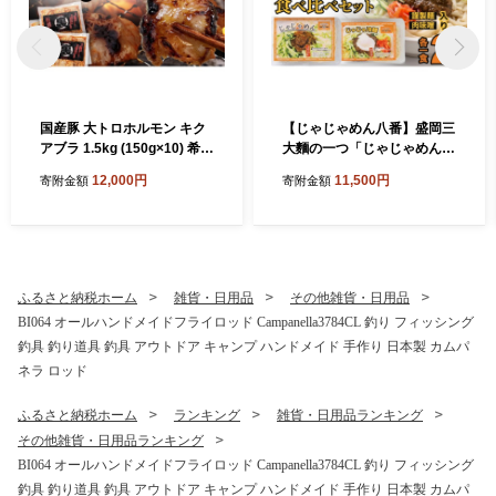
国産豚 大トロホルモン キク
【じゃじゃめん八番】盛岡三
アブラ 1.5kg (150g×10) 希少
大麵の一つ「じゃじゃめん１
部位 ホルモン 豚 希少 きくあ
食・じゃじゃ冷麺１食」ご当
12,000円
11,500円
寄附金額
寄附金額
ぶら 菊脂 豚ホルモン 豚肉 国
地麺・ご当地グルメ・ソウル
産豚 大トロ おつまみ もつ鍋
フード うどん おみやげ(BE0
ホルモン焼き 小分け 冷凍 便
07-2)
利 簡単調理 時短 スタミナ お
かず BBQ バーベキュー キャ
ンプ 焼肉 網焼き 国産 みそ
ふるさと納税ホーム
雑貨・日用品
その他雑貨・日用品
にんにく 味付き 味付け肉
BI064 オールハンドメイドフライロッド Campanella3784CL 釣り フィッシング
（DV068）
釣具 釣り道具 釣具 アウトドア キャンプ ハンドメイド 手作り 日本製 カムパ
ネラ ロッド
ふるさと納税ホーム
ランキング
雑貨・日用品ランキング
その他雑貨・日用品ランキング
BI064 オールハンドメイドフライロッド Campanella3784CL 釣り フィッシング
釣具 釣り道具 釣具 アウトドア キャンプ ハンドメイド 手作り 日本製 カムパ