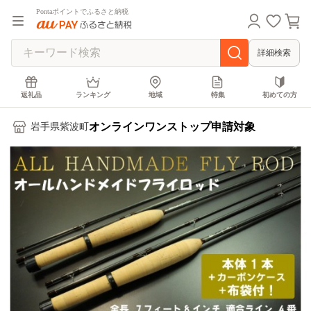
Pontaポイントでふるさと納税
詳細検索
返礼品
ランキング
地域
特集
初めての方
オンラインワンストップ申請対象
岩手県紫波町