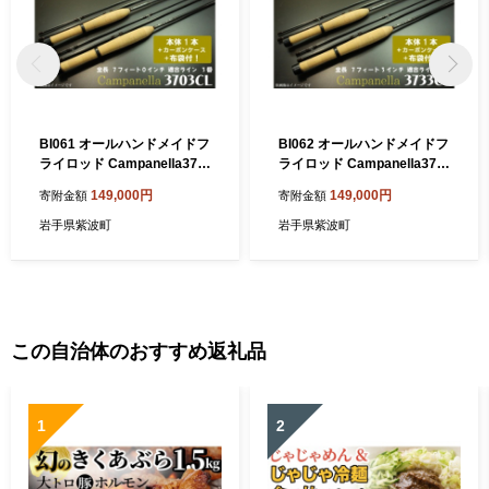
BI061 オールハンドメイドフ
BI062 オールハンドメイドフ
ライロッド Campanella370
ライロッド Campanella373
3CL 釣り フィッシング 釣具
3CL 釣り フィッシング 釣具
149,000円
149,000円
寄附金額
寄附金額
釣り道具 釣具 アウトドア キ
釣り道具 釣具 アウトドア キ
ャンプ ハンドメイド 手作り
ャンプ ハンドメイド 手作り
岩手県紫波町
岩手県紫波町
日本製 カムパネラ ロッド
日本製 カムパネラ ロッド
この自治体のおすすめ返礼品
1
2