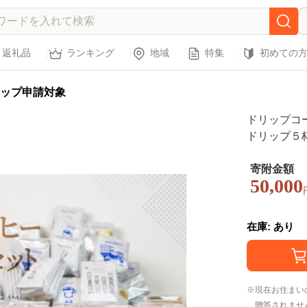
返礼品
ランキング
地域
特集
初めての
ップ申請対象
ドリップコ
ドリップ５
ップ５杯×
ュラードリ
寄附金額
50,000
３、下呂温
珈琲 ドリッ
ドリップバ
在庫: あり
現在お住まい
贈答されませ