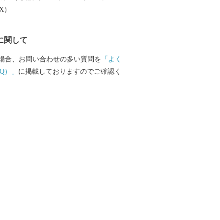
市、南は加茂郡、西は郡上市、関市、東
EX）
に接しています。 ほぼ中央を飛騨
、西には馬瀬川があり、周囲には霊峰御
に関して
一千メートルを越える急峻な山々がそび
川国定公園や県立自然公園なども位置す
場合、お問い合わせの多い質問を
「よく
地域です。 また、飛騨川に沿って国道41
Q）」
に掲載しておりますのでご確認く
線が通り、横断する形で国道256号、257
す。 総面積851.21平方キロメートル
約9割を占め、河川に沿った平坦地とゆる
利用して、農業地、商業地、住宅地など
す。 地目別では森林（91.05%）、農用
）、宅地（0.90%）、道路他（6.55%）とな