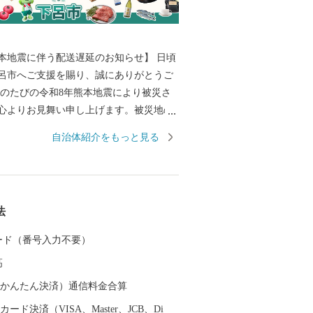
本地震に伴う配送遅延のお知らせ】 日頃
呂市へご支援を賜り、誠にありがとうご
心よりお見舞い申し上げます。被災地の
旧と、皆様の安全・安心な生活が戻りま
自治体紹介をもっと見る
り申し上げます。 現在、地震の影
部地域において配送会社の営業停止や配
が発生しております。地域によってはご
日に返礼品が到着しない場合がございま
法
配送状況につきましては、各配送会社の公
い。 返礼品のお届けをお待ち
 カード（番号入力不要）
る皆様には、多大なるご迷惑とご心配を
高
ますが、何卒ご理解とご了承を賜ります
-----------------------
（auかんたん決済）通信料金合算
は、岐阜県の中東部に位置
ード決済（VISA、Master、JCB、Di