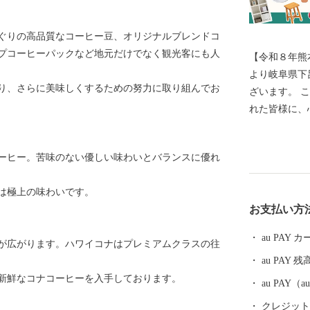
ぐりの高品質なコーヒー豆、オリジナルブレンドコ
プコーヒーパックなど地元だけでなく観光客にも人
【令和８年熊
より岐阜県下
り、さらに美味しくするための努力に取り組んでお
ざいます。 このたびの令和8年熊本地震により被災さ
れた皆様に、
一日も早い復
すことを心よりお祈
ーヒー。苦味のない優しい味わいとバランスに優れ
響により、一
送業務の遅延
は極上の味わいです。
指定のお届け
お支払い方
す。 最新の
式サイトをご確認くださ
au PAY
が広がります。ハワイコナはプレミアムクラスの往
いただいてい
au PAY 残
おかけいたし
新鮮なコナコーヒーを入手しております。
ようお願い申し上げます。 -----------
au PAY
------------------------ 下呂市
クレジットカ