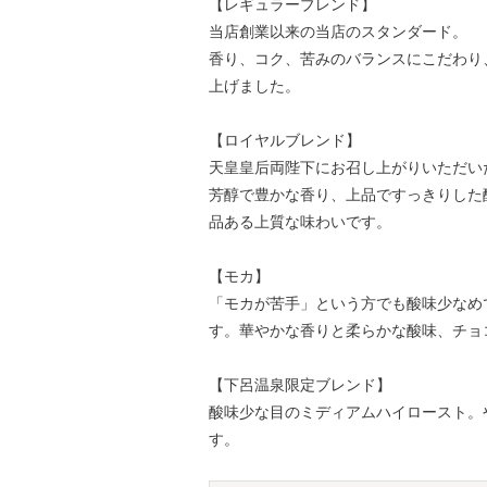
【レギュラーブレンド】
当店創業以来の当店のスタンダード。
香り、コク、苦みのバランスにこだわり
上げました。
【ロイヤルブレンド】
天皇皇后両陛下にお召し上がりいただい
芳醇で豊かな香り、上品ですっきりした
品ある上質な味わいです。
【モカ】
「モカが苦手」という方でも酸味少なめ
す。華やかな香りと柔らかな酸味、チョ
【下呂温泉限定ブレンド】
酸味少な目のミディアムハイロースト。
す。