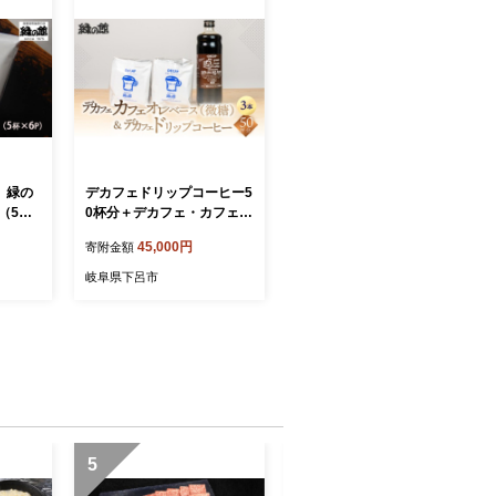
】緑の
デカフェドリップコーヒー5
（5杯
0杯分＋デカフェ・カフェオ
毎月発送
レベース微糖3本 コーヒー
45,000円
寄附金額
ブレン
珈琲 ドリップ 下呂温泉 緑
の館 カフェインレス ドリッ
岐阜県下呂市
ック ド
プバック ドリップバッグ ド
プパッ
リップパック
5
6