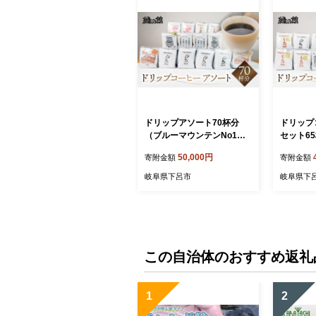
ドリップアソート70杯分
ドリップ
（ブルーマウンテンNo1 5
セット6
杯×2、ハワイ・コナ 5杯×
ブレンド
50,000円
寄附金額
寄附金額
2、レギュラ−5杯×4、ロイ
ブレンド
ヤルブレンド5杯×2、モ
ーブレン
岐阜県下呂市
岐阜県下
カ・スペシャルブレンド5杯
レンド5
×2、下呂温泉ブレンド5杯×
定ブレン
2 ）コーヒー 珈琲 ドリップ
珈琲 コー
下呂温泉 緑の館 大容量 ド
リップバ
リップバック ドリップバッ
グ ドリ
グ ドリップパック
この自治体のおすすめ返礼
1
2