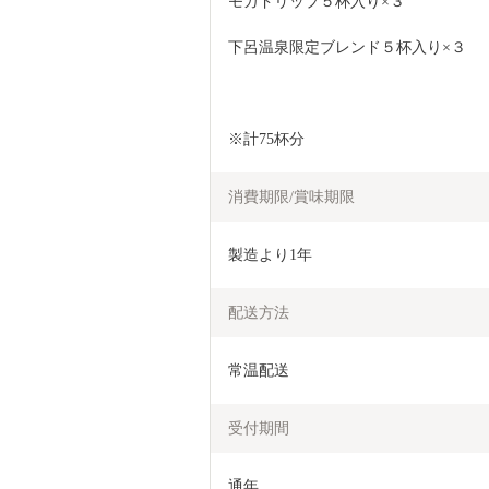
モカドリップ５杯入り×３
下呂温泉限定ブレンド５杯入り×３
※計75杯分
消費期限/賞味期限
製造より1年
配送方法
常温配送
受付期間
通年