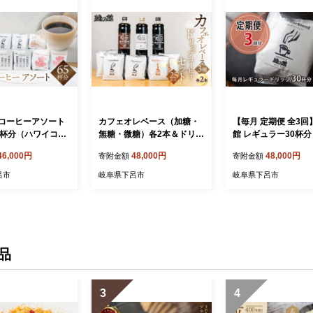
コーヒーアソート
カフェオレベース（加糖・
【毎月 定期便 全3回
5杯分（ハワイコナ
無糖・微糖）各2本＆ドリッ
館 レギュラー30杯分
5杯×2、ロイヤル
プコーヒーセット（レギュ
入り×6P）×3回分 
46,000円
48,000円
48,000円
寄附金額
寄附金額
5杯×3、レギュラ
ラーブレンド5杯×3、ロイ
コーヒー レギュラー
ド5杯×4、モカブ
ヤルブレンド5杯×2）ドリ
ド 自家焙煎珈琲店 ドリップ
呂市
岐阜県下呂市
岐阜県下呂市
杯×2、下呂温泉限
ップバック ドリップ コーヒ
下呂温泉 ドリップバ
ド5杯×2）大容量
ー 珈琲 下呂市 緑の館 カフ
リップバッグ ドリッ
ヒー ドリップ ド
ェオレ ドリップバッグ ドリ
ク 毎月 定期
ック ドリップバッ
ップパック ドリップ
ップパック
品
3
4