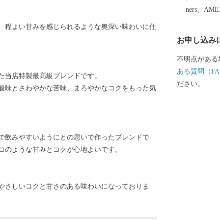
し、北は高山
ners、AM
は中津川市と長野県
、程よい甘みを感じられるような奥深い味わいに仕
川が南へ流れ
お申し込み
嶽山をはじめ
え、飛騨木曽
不明点がある
る自然豊かな
ある質問（FA
た当店特製最高級ブレンドです。
号やJR高山本
ださい。
酸味とさわやかな苦味、まろやかなコクをもった気
号が通じていま
山林が全体の
やかな斜面を
が混在していま
で飲みやすいようにとの思いで作ったブレンドで
地（1..50%
コのような甘みとコクが心地よいです。
っています。 標高 最高 3,052.6メートル 最低
220メートル
やさしいコクと甘さのある味わいになっておりま