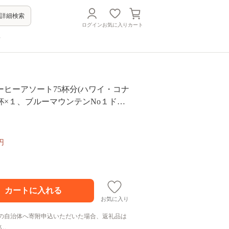
詳細検索
ログイン
お気に入り
カート
方
ーヒーアソート75杯分(ハワイ・コナ
杯×１、ブルーマウンテンNo１ドリ
１、ロイヤルドリップ５杯×１、レギ
ップ５杯×６、モカドリップ５杯×
泉限定ブレンド５杯×３）コーヒー
円
プ 下呂温泉 緑の館 ドリップバック
ッグ ドリップパック
お気に入り
の自治体へ寄附申込いただいた場合、返礼品は
ん。