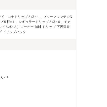
ワイ・コナドリップ５杯×１、ブルーマウンテンN
ップ５杯×１、レギュラードリップ５杯×６、モカ
ド５杯×３）コーヒー 珈琲 ドリップ 下呂温泉 
グ ドリップパック
り×１