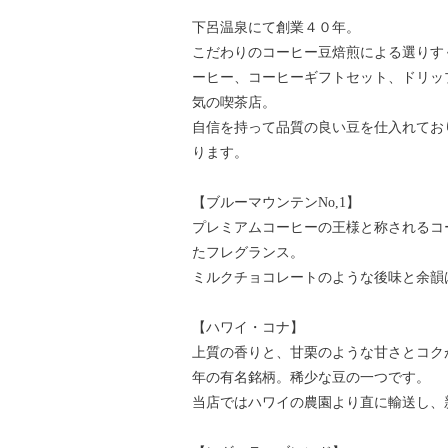
下呂温泉にて創業４０年。
こだわりのコーヒー豆焙煎による選りす
ーヒー、コーヒーギフトセット、ドリッ
気の喫茶店。
自信を持って品質の良い豆を仕入れてお
ります。
【ブルーマウンテンNo,1】
プレミアムコーヒーの王様と称されるコ
たフレグランス。
ミルクチョコレートのような後味と余韻
【ハワイ・コナ】
上質の香りと、甘栗のような甘さとコク
年の有名銘柄。稀少な豆の一つです。
当店ではハワイの農園より直に輸送し、