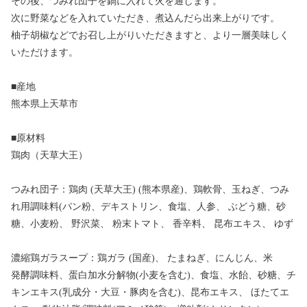
その後、つみれ団子を鍋に入れて火を通します。
次に野菜などを入れていただき、煮込んだら出来上がりです。
柚子胡椒などでお召し上がりいただきますと、より一層美味しく
いただけます。
■産地
熊本県上天草市
■原材料
鶏肉（天草大王）
つみれ団子：鶏肉 (天草大王) (熊本県産)、鶏軟骨、玉ねぎ、つみ
れ用調味料(パン粉、デキストリン、食塩、人参、 ぶどう糖、砂
糖、小麦粉、 野沢菜、 粉末トマト、 香辛料、 昆布エキス、 ゆず
濃縮鶏ガラスープ：鶏ガラ (国産)、 たまねぎ、にんじん、米
発酵調味料、蛋白加水分解物(小麦を含む)、食塩、水飴、砂糖、チ
キンエキス(乳成分・大豆・豚肉を含む)、昆布エキス、 ほたてエ