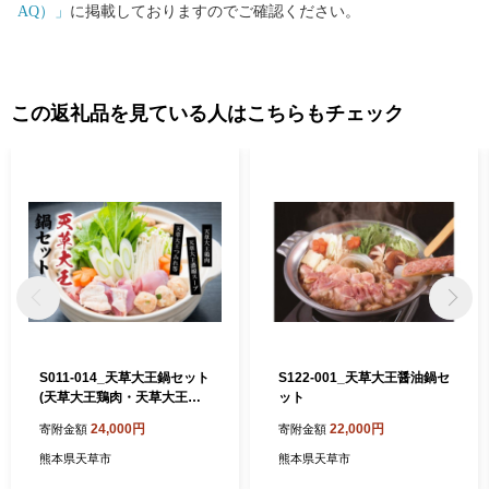
AQ）」
に掲載しておりますのでご確認ください。
この返礼品を見ている人はこちらもチェック
S011-014_天草大王鍋セット
S122-001_天草大王醤油鍋セ
(天草大王鶏肉・天草大王濃
ット
縮スープ・天草大王つみれ
24,000円
22,000円
寄附金額
寄附金額
等)
熊本県天草市
熊本県天草市