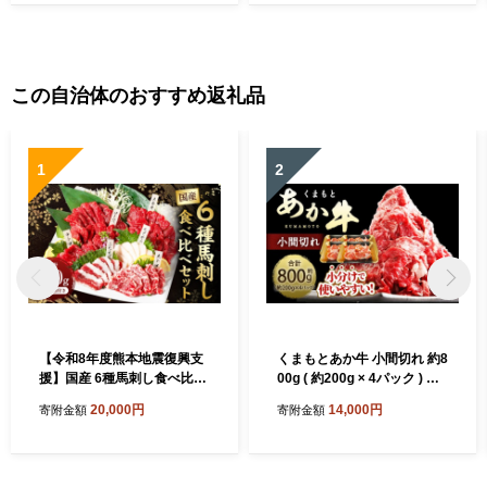
この自治体のおすすめ返礼品
1
2
【令和8年度熊本地震復興支
くまもとあか牛 小間切れ 約8
援】国産 6種馬刺し食べ比べ
00g ( 約200g × 4パック ) お
セット（馬刺し専用醤油付
肉 肉 ニク にく 牛肉 牛 赤身
20,000円
14,000円
寄附金額
寄附金額
き） 計約280g 馬刺し 馬肉
霜降り おかず 精肉 冷凍
肉 上赤身 霜降り 中トロ 大ト
ロ たてがみ ロース ふたえご
専用醤油 80ml×1本 冷凍 熊