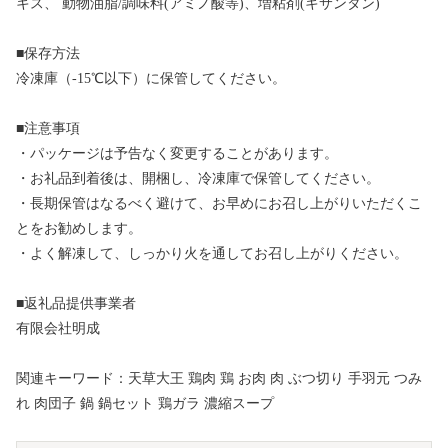
キス、 動物油脂/調味料(アミノ酸等)、増粘剤(キサンタン)
■保存方法
冷凍庫（-15℃以下）に保管してください。
■注意事項
・パッケージは予告なく変更することがあります。
・お礼品到着後は、開梱し、冷凍庫で保管してください。
・長期保管はなるべく避けて、お早めにお召し上がりいただくこ
とをお勧めします。
・よく解凍して、しっかり火を通してお召し上がりください。
■返礼品提供事業者
有限会社明成
関連キーワード：天草大王 鶏肉 鶏 お肉 肉 ぶつ切り 手羽元 つみ
れ 肉団子 鍋 鍋セット 鶏ガラ 濃縮スープ