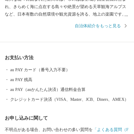
れ、きらめく海に点在する島々や絶景が望める天草観海アルプス
など、日本有数の自然環境や観光資源を誇る、地上の楽園です。
四季折々に魅せる色鮮やかで圧倒的な美観。 穏やかな内海と肥沃
自治体紹介をもっと見る
な大地に育まれる至高の食材。 壮大な歴史や天然温泉に抱かれる
極上の癒し。 海や山を楽しみ尽くすバラエティー豊かな遊び。 驚
きと悦び溢れる楽園「上天草市」をよろしくお願いします。
お支払い方法
au PAY カード（番号入力不要）
au PAY 残高
au PAY（auかんたん決済）通信料金合算
クレジットカード決済（VISA、Master、JCB、Diners、AMEX）
お申し込みに関して
不明点がある場合、お問い合わせの多い質問を
「よくある質問（F