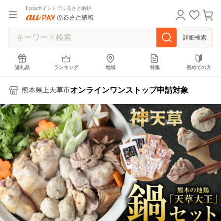
Pontaポイントでふるさと納税
詳細検索
返礼品
ランキング
地域
特集
初めての方
オンラインワンストップ申請対象
熊本県上天草市