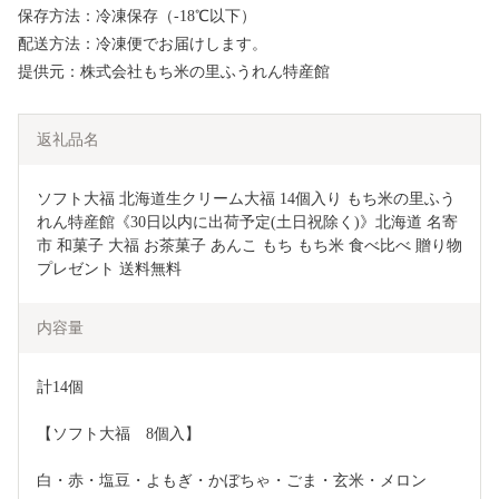
保存方法：冷凍保存（-18℃以下）
配送方法：冷凍便でお届けします。
提供元：株式会社もち米の里ふうれん特産館
返礼品名
ソフト大福 北海道生クリーム大福 14個入り もち米の里ふう
れん特産館《30日以内に出荷予定(土日祝除く)》北海道 名寄
市 和菓子 大福 お茶菓子 あんこ もち もち米 食べ比べ 贈り物 
プレゼント 送料無料
内容量
計14個
【ソフト大福　8個入】
白・赤・塩豆・よもぎ・かぼちゃ・ごま・玄米・メロン