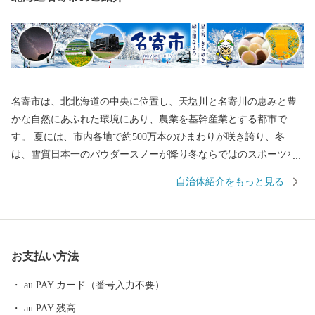
名寄市は、北北海道の中央に位置し、天塩川と名寄川の恵みと豊
かな自然にあふれた環境にあり、農業を基幹産業とする都市で
す。 夏には、市内各地で約500万本のひまわりが咲き誇り、冬
は、雪質日本一のパウダースノーが降り冬ならではのスポーツを
満喫できます。また、夜には満点の星空を望むことができます。
自治体紹介をもっと見る
お越しの際には、是非、名寄市の自然、味覚などをご存分に堪能
ください。
お支払い方法
au PAY カード（番号入力不要）
au PAY 残高