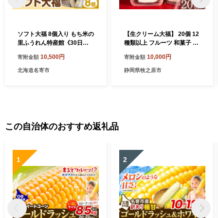
ソフト大福 8個入り もち米の
【生クリーム大福】 20個 12
里ふうれん特産館《30日以
種類以上 フルーツ 和菓子 い
内に出荷予定(土日祝除く)》
ちご クリーム 生 冷凍 お菓子
10,500円
10,000円
寄附金額
寄附金額
北海道 名寄市 和菓子 大福 お
お土産 贈答用 老舗 静岡県 牧
茶菓子 あんこ 餡 もち もち米
之原市 大福 だいふく もっち
北海道名寄市
静岡県牧之原市
食べ比べ 贈り物 プレゼント
り もちもち 甘い おいしい 送
送料無料
料無料 おすすめ オススメ イ
チオシ デザート おやつ お菓
子 和菓子 セット 食べ比べ 詰
め合わせ 特選 美味しい 名物
スイーツ ふわふわ 食感 高級
この自治体のおすすめ返礼品
ふるさと お茶菓子 静岡県 牧
之原市 ふく助
1
2