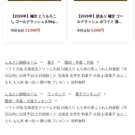
【2026年】極甘 とうもろこ
【2026年】訳あり 極甘 ゴー
し ゴールドラッシュ 8.5kg以
ルドラッシュ ホワイト 混合
上 20-22本 特大 スイートコ
とうもろこし 10本 ～ 12本
13,000円
6,500円
寄附金額
寄附金額
ーン 北海道 名寄市 なよろイ
北海道 名寄市産 朝採り 産地
エロー 名寄イエロー 朝採れ
直送 生 で食べられる なよろ
真空予冷 冷蔵 トウモロコシ
イエロー なよろ ホワイト コ
コーン 玉蜀黍 生食 生で食べ
ーンスープ 送料無料 おいし
られる 高糖度 フルーツコー
い 《8月上旬-9月中旬頃出
ン 夏野菜 旬 TV紹介 お中元
荷》
ふるさと納税ホーム
菓子
饅頭・羊羹・大福
夏ギフト 贈り物 贈答用 御祝
ソフト大福 北海道生クリーム大福 14個入り もち米の里ふうれん特産館《30
クール便 産地直送 もぎたて
日以内に出荷予定(土日祝除く)》北海道 名寄市 和菓子 大福 お茶菓子 あんこ
大容量 バーベキュー BBQ 送
料無料 8月 9月
もち もち米 食べ比べ 贈り物 プレゼント 送料無料
ふるさと納税ホーム
ランキング
菓子ランキング
饅頭・羊羹・大福ランキング
ソフト大福 北海道生クリーム大福 14個入り もち米の里ふうれん特産館《30
日以内に出荷予定(土日祝除く)》北海道 名寄市 和菓子 大福 お茶菓子 あんこ
もち もち米 食べ比べ 贈り物 プレゼント 送料無料