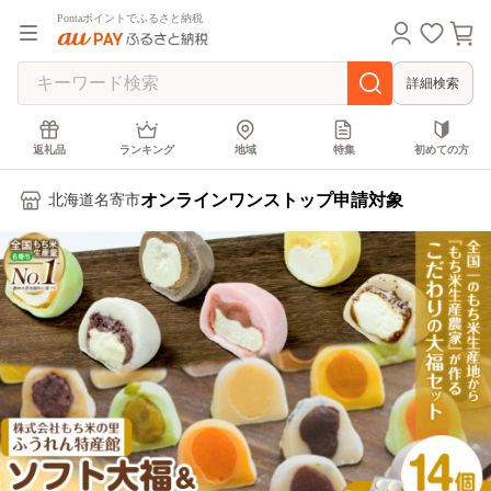
Pontaポイントでふるさと納税
詳細検索
返礼品
ランキング
地域
特集
初めての方
オンラインワンストップ申請対象
北海道名寄市