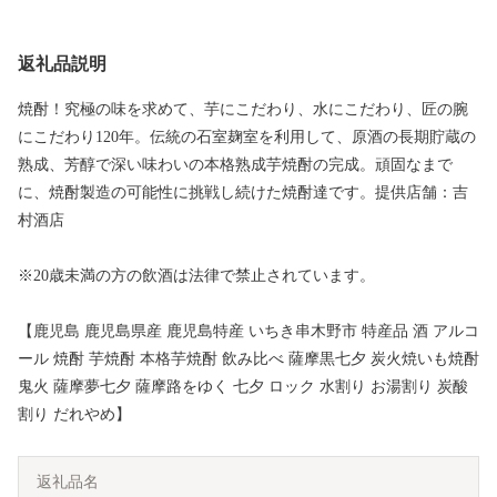
返礼品説明
焼酎！究極の味を求めて、芋にこだわり、水にこだわり、匠の腕
にこだわり120年。伝統の石室麹室を利用して、原酒の長期貯蔵の
熟成、芳醇で深い味わいの本格熟成芋焼酎の完成。頑固なまで
に、焼酎製造の可能性に挑戦し続けた焼酎達です。提供店舗：吉
村酒店
※20歳未満の方の飲酒は法律で禁止されています。
【鹿児島 鹿児島県産 鹿児島特産 いちき串木野市 特産品 酒 アルコ
ール 焼酎 芋焼酎 本格芋焼酎 飲み比べ 薩摩黒七夕 炭火焼いも焼酎
鬼火 薩摩夢七夕 薩摩路をゆく 七夕 ロック 水割り お湯割り 炭酸
割り だれやめ】
返礼品名