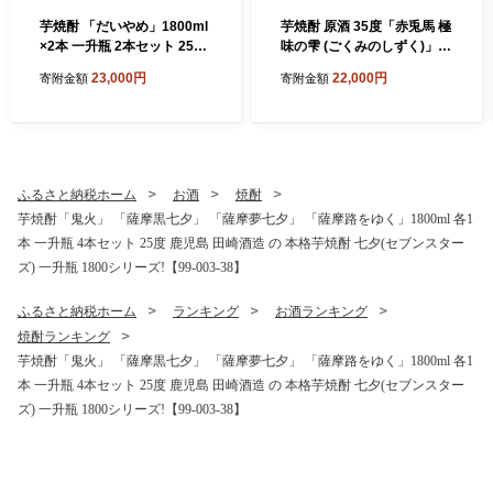
芋焼酎 「だいやめ」1800ml
芋焼酎 原酒 35度「赤兎馬 極
×2本 一升瓶 2本セット 25度
味の雫 (ごくみのしずく)」 7
鹿児島 本格芋焼酎 人気 だい
20ml 四合瓶 鹿児島 本格芋焼
23,000円
22,000円
寄附金額
寄附金額
やめハイボール 焼酎ハイボ
酎 【99-023-19】
ール 焼酎 フルーティー ライ
チ ダイヤメ DAIYAME 濵田
酒造 ギフト にも!【99-023-0
5】
ふるさと納税ホーム
お酒
焼酎
芋焼酎「鬼火」 「薩摩黒七夕」 「薩摩夢七夕」 「薩摩路をゆく」1800ml 各1
本 一升瓶 4本セット 25度 鹿児島 田崎酒造 の 本格芋焼酎 七夕(セブンスター
ズ) 一升瓶 1800シリーズ!【99-003-38】
ふるさと納税ホーム
ランキング
お酒ランキング
焼酎ランキング
芋焼酎「鬼火」 「薩摩黒七夕」 「薩摩夢七夕」 「薩摩路をゆく」1800ml 各1
本 一升瓶 4本セット 25度 鹿児島 田崎酒造 の 本格芋焼酎 七夕(セブンスター
ズ) 一升瓶 1800シリーズ!【99-003-38】