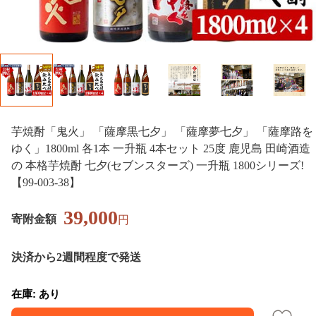
芋焼酎「鬼火」 「薩摩黒七夕」 「薩摩夢七夕」 「薩摩路を
ゆく」1800ml 各1本 一升瓶 4本セット 25度 鹿児島 田崎酒造
の 本格芋焼酎 七夕(セブンスターズ) 一升瓶 1800シリーズ!
【99-003-38】
39,000
寄附金額
円
決済から2週間程度で発送
在庫: あり