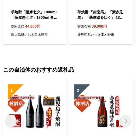
芋焼酎「薩摩七夕」1800ml
芋焼酎 「赤兎馬」 「紫赤兎
「薩摩黒七夕」1800ml 各3
馬」 「薩摩路をゆく」 1800
本 計10.8L 25度 紙パックで
ml 各1本 一升瓶 3本セット 2
44,000円
39,000円
寄附金額
寄附金額
お届け! 田崎酒造 鹿児島 本格
5度 飲み比べ セット 鹿児島
芋焼酎 七夕シリーズ 飲み比
本格芋焼酎 赤兎馬紫 むらさ
鹿児島県いちき串木野市
鹿児島県いちき串木野市
べセット! 【00-043-13】
き 焼酎 人気 水割り ロック
【99-003-36】
この自治体のおすすめ返礼品
1
2