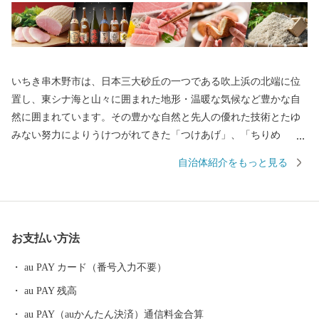
いちき串木野市は、日本三大砂丘の一つである吹上浜の北端に位
置し、東シナ海と山々に囲まれた地形・温暖な気候など豊かな自
然に囲まれています。その豊かな自然と先人の優れた技術とたゆ
みない努力によりうけつがれてきた「つけあげ」、「ちりめ
ん」、「まぐろ」、「焼酎」、「ぽんかん」、「サワーポメロ」
自治体紹介をもっと見る
などの特産品に恵まれ、「食」の豊かなまちとして発展してきて
おります。
お支払い方法
au PAY カード（番号入力不要）
au PAY 残高
au PAY（auかんたん決済）通信料金合算