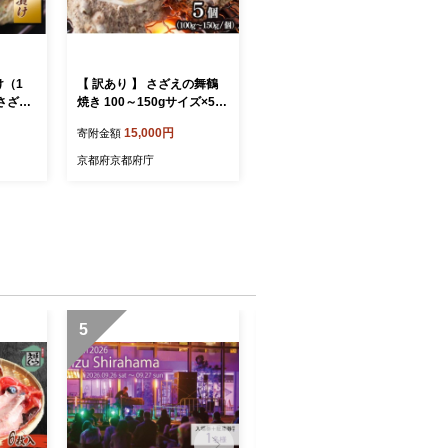
け（1
【 訳あり 】 さざえの舞鶴
さざえ
焼き 100～150gサイズ×5個
サザエ 大きさ不揃い プロト
15,000円
寄附金額
ル 人
ン冷凍 冷凍 魚介 海鮮 つぼ
惣菜 お
焼き 加工品 バーベキュー B
京都府京都府庁
BQ アウトドア 京都 舞鶴
数量限定
町 】
5
6