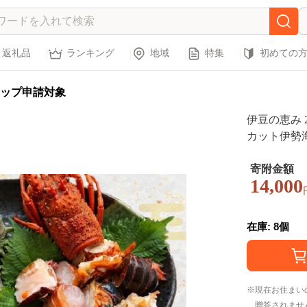
返礼品
ランキング
地域
特集
初めての
ップ申請対象
伊豆の恵み 
カット伊勢海
び 海老 さざ
静岡 辻水産
寄附金額
14,000
在庫: 8個
現在お住まい
贈答されませ