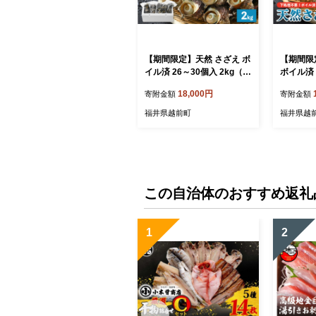
【期間限定】天然 さざえ ボ
【期間限
イル済 26～30個入 2kg（5
ボイル済 
00g × 4袋）産地直送でお届
（500g
18,000円
寄附金額
寄附金額
け！【越前町産 栄螺 サザエ
お届け！
冷凍 小分け 海鮮 BBQ バー
ザエ 冷凍
福井県越前町
福井県越
ベキュー】 [e14-a011]
バーベキュー
この自治体のおすすめ返礼
1
2