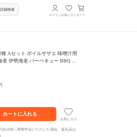
詳細検索
ログイン
お気に入り
カート
方
2種 Aセット ボイルサザエ 味噌汁用
老 伊勢海老 バーベキュー BBQ え
え サザエ 料理 海鮮 国産 伊豆 下田
円
お気に入り
の自治体へ寄附申込いただいた場合、返礼品は
ん。