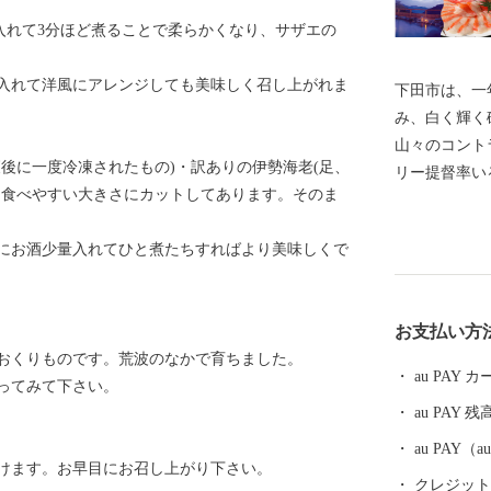
入れて3分ほど煮ることで柔らかくなり、サザエの
入れて洋風にアレンジしても美味しく召し上がれま
下田市は、一
み、白く輝く
山々のコント
後に一度冷凍されたもの)・訳ありの伊勢海老(足、
リー提督率い
に食べやすい大きさにカットしてあります。そのま
初の開港の場
おります。 
にお酒少量入れてひと煮たちすればより美味しくで
みを満喫でき
るさと下田」
きます。 【お問い合わせ先】 株式会社パンクチュアル
お支払い方
連絡先 ：050-1
おくりものです。荒波のなかで育ちました。
supports.
au PAY
ってみて下さい。
日・年末年始休み
au PAY 残
au PAY
けます。お早目にお召し上がり下さい。
クレジットカ