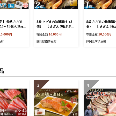
定】 天然 さざえ
S級 さざえの味噌漬け（2
S級 さざえの味噌漬
13～15個入 1kg
個） 【 さざえ S級さざえ
個） 【 さざえ S級
 × 2袋）産地直送で
サザエ S級サザエ 海鮮 手作
サザエ S級サザエ 海鮮 手作
10,000円
16,000円
10,000円
寄附金額
寄附金額
【越前町産 栄螺 サ
り 味噌漬け オリジナル 人
り 味噌漬け オリジナ
 小分け 海鮮 BBQ
気 おすすめ セット 惣菜 お
気 おすすめ セット 
前町
静岡県南伊豆町
静岡県南伊豆町
】 [e14-a010]
かず お正月 人気 ふるさと
かず お正月 人気 ふるさと
納税 ご当地グルメ 数量限定
納税 ご当地グルメ 
伊豆 静岡県 南伊豆町 】
伊豆 静岡県 南伊豆
品
3
4