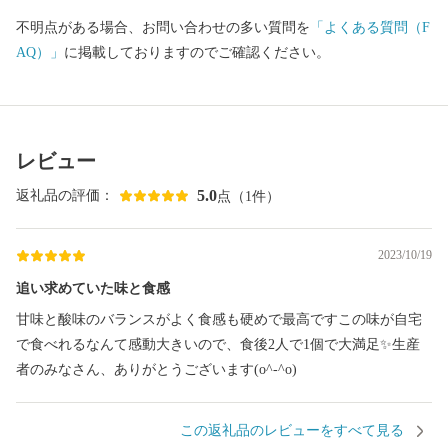
どの発酵食品の数々。 山々に囲まれた寒暖差のある土地でつくら
不明点がある場合、お問い合わせの多い質問を
「よくある質問（F
れた、甘くてみずみずしい季節の野菜や果物等多数提供いたして
AQ）」
に掲載しておりますのでご確認ください。
おります。 さらには、伝統的な手仕事の工芸品から日本中で人気
の最新ビーズクッションなど取り揃えております。 地域産業を盛
り立てるため、事業者さんはじめ会津坂下町も一丸となって頑張
っておりますので、皆様の変わらぬご支援を賜りますようお願い
レビュー
申し上げます。 会
津坂下町長 古 川 庄 平
5.0
返礼品の評価：
点（1件）
2023/10/19
追い求めていた味と食感
甘味と酸味のバランスがよく食感も硬めで最高ですこの味が自宅
で食べれるなんて感動大きいので、食後2人で1個で大満足✨生産
者のみなさん、ありがとうございます(o^-^o)
この返礼品のレビューをすべて見る