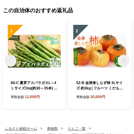
この自治体のおすすめ返礼品
1
2
60-C 夏芽アスパラガスL～4
52-B 会津身しらず柿 3Lサイ
Ｌサイズ1kg(約30～35本) ※
ズ 約3kg | フルーツ くだもの
2026年7月～発送
果物 柿 かき カキ 産地直送
12,000円
20,000円
寄附金額
寄附金額
福島県 会津坂下町 ※2026年
11月～発送
ふるさと納税ホーム
果物類
りんご・梨