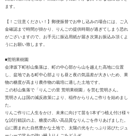
ます。
【！ご注意ください！】郵便振替でお申し込みの場合には、ご入
金確認まで時間が掛かり、りんごの提供時期が過ぎてしまう恐れ
がございますので、お手元に振込用紙が届き次第お振込み頂くよ
うにお願い致します。
■荒明果樹園
会津坂下町杉山集落は、町の中心部から山を越えた高地に位置
し、盆地である町中心部よりも昼と夜の気温差が大きいため、果
物の糖度が高まり農作物の栽培に適した土地です。
この杉山集落で「りんごの里 荒明果樹園」を営む荒明さん。
荒明さんは国の減反政策により、稲作からりんご作りを始めまし
た。
りんご作りに人生をかけ、未来に向けて苗を1本ずつ植え付け様々
な試行錯誤の上、糖度の高い高品質なりんごを作りあげました。
山に囲まれた自然豊かな土地で、太陽の光をたっぷり浴びたジュ
ーシーで甘みの強い極上りんごをどうぞ。