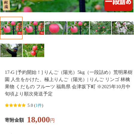
17-G [予約開始！] りんご（陽光）5kg（一段詰め）荒明果樹
園 人生をかけた、極上りんご（陽光）| りんご リンゴ 林檎
果物 くだもの フルーツ 福島県 会津坂下町 ※2025年10月中
旬頃より順次発送予定
5.0 (
1件
)
18,000
寄附金額
円