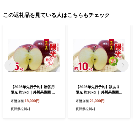
この返礼品を見ている人はこちらもチェック
【2026年先行予約】贈答用
【2026年先行予約】訳あり
陽光 約5kg ｜外川果樹園 リ
陽光 約10kg ｜ 外川果樹園
ンゴ りんご 林檎 果物 フルー
リンゴ りんご 林檎 果物 フル
18,000円
21,000円
寄附金額
寄附金額
ツ 果実 果汁 陽光 ようこう
ーツ 果実 果汁 陽光 ようこう
ギフト 贈答用 長野県 松川村
わけあり 訳アリ 長野県 松川
長野県松川村
長野県松川村
信州
村 信州