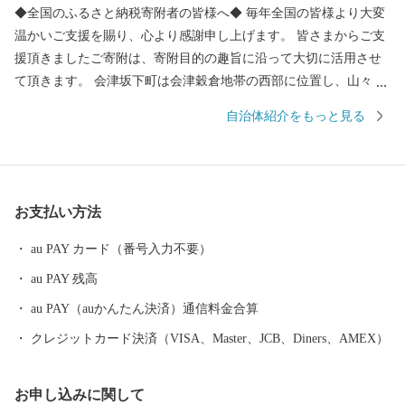
◆全国のふるさと納税寄附者の皆様へ◆ 毎年全国の皆様より大変
温かいご支援を賜り、心より感謝申し上げます。 皆さまからご支
援頂きましたご寄附は、寄附目的の趣旨に沿って大切に活用させ
て頂きます。 会津坂下町は会津穀倉地帯の西部に位置し、山々と
豊かな水資源に囲まれた稲づくりの盛んな町です。 主に米・馬刺
自治体紹介をもっと見る
しの産地としても全国的に知られており、馬刺しはその鮮やかな
桜色から『桜刺し』とも称されることもあり会津坂下町自慢のひ
と品です。 さらに、肥よくな田んぼで育てたコシヒカリなど銘柄
米は、甘み・食感共に毎年『特Ａ』でその美味しさは格別で、毎
お支払い方法
日食べるご飯だからこそ美味しく安全なお米を召し上がってくだ
さい。 また、大人お洒落な名刺入れなど馬の革を使った製品も他
au PAY カード（番号入力不要）
ではなかなか手に入らない逸品揃いです。 清酒蔵元さんも活発
au PAY 残高
で、清らかな水で育てられた酒米を使った清酒は辛党の方でなく
ても納得の大変美味しいお酒が目白押しです。 日本酒党なら是非
au PAY（auかんたん決済）通信料金合算
とも飲んでいただきたい全国的な銘柄のお酒もご準備しておりま
クレジットカード決済（VISA、Master、JCB、Diners、AMEX）
す。 濃厚クリーミィでミルキーなヨーグルトや、清酒と組み合わ
せて作ったヨーグルトのお酒などは女性の方にも人気のお品。 こ
お申し込みに関して
のほかにも、二百年もの歴史のある醸造さんが作る味噌や醤油な