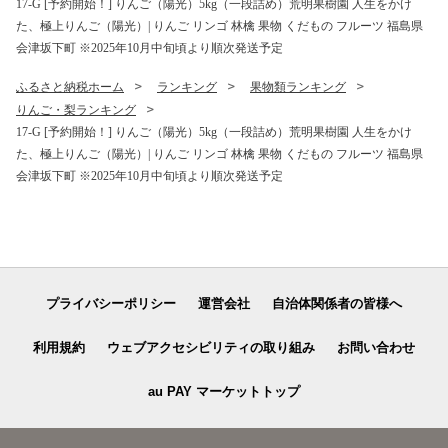
17-G [予約開始！] りんご（陽光）5kg（一段詰め）荒明果樹園 人生をかけ
た、極上りんご（陽光）| りんご リンゴ 林檎 果物 くだもの フルーツ 福島県
会津坂下町 ※2025年10月中旬頃より順次発送予定
ふるさと納税ホーム
ランキング
果物類ランキング
りんご・梨ランキング
17-G [予約開始！] りんご（陽光）5kg（一段詰め）荒明果樹園 人生をかけ
た、極上りんご（陽光）| りんご リンゴ 林檎 果物 くだもの フルーツ 福島県
会津坂下町 ※2025年10月中旬頃より順次発送予定
プライバシーポリシー
運営会社
自治体関係者の皆様へ
利用規約
ウェブアクセシビリティの取り組み
お問い合わせ
au PAY マーケットトップ