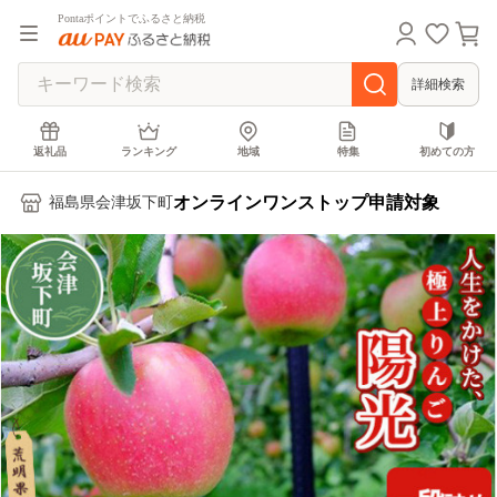
Pontaポイントでふるさと納税
詳細検索
返礼品
ランキング
地域
特集
初めての方
オンラインワンストップ申請対象
福島県会津坂下町