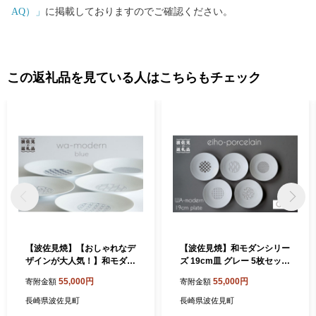
AQ）」
に掲載しておりますのでご確認ください。
この返礼品を見ている人はこちらもチェック
【波佐見焼】【おしゃれなデ
【波佐見焼】和モダンシリー
ザインが大人気！】和モダン
ズ 19cm皿 グレー 5枚セット
青 19cm 皿 5枚セット【永峰
【永峰製磁】 [RA72]
55,000円
55,000円
寄附金額
寄附金額
製磁】【eiho】 [RA03]
長崎県波佐見町
長崎県波佐見町