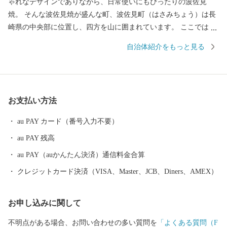
ゃれなデザインでありながら、日常使いにもぴったりの波佐見
焼。 そんな波佐見焼が盛んな町、波佐見町（はさみちょう）は長
崎県の中央部に位置し、四方を山に囲まれています。 ここでは、
日本の棚田百選に選ばれた「鬼木棚田」にみられるように、豊か
自治体紹介をもっと見る
な自然のなかで、お米やお茶、アスパラガスなどの農畜産業が行
われているほか、400年の歴史を持つ陶磁器産業を中心とした「も
のづくり」の息吹が根付いています。 今なお多くの窯元が集積す
る中尾山には世界最大規模の登り窯跡があり、江戸時代には、こ
お支払い方法
こで焼かれた「くらわんか碗」が全国に出荷され、当時貴重品で
あった磁器を広く普及させるとともに、食文化にも大きな影響を
au PAY カード（番号入力不要）
与えたといわれています。 そして近年においても、日本の食卓を
au PAY 残高
彩るおしゃれで機能的な日用和食器の一大産地として、全国的に
も高いシェアを誇っています。（すでに皆さまの食卓にも、波佐
au PAY（auかんたん決済）通信料金合算
見で作られたやきものがあるかも！？）窯元、棚田、温泉など、
クレジットカード決済（VISA、Master、JCB、Diners、AMEX）
ここでは紹介しきれません。長崎へお越しの際は、ぜひ波佐見町
へお立ち寄りください。
お申し込みに関して
不明点がある場合、お問い合わせの多い質問を
「よくある質問（F