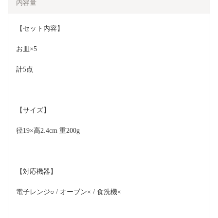
内容量
【セット内容】
お皿×5
計5点
【サイズ】 
径19×高2.4cm 重200g
【対応機器】 
電子レンジ○ / オーブン× / 食洗機×