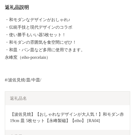
返礼品説明
・和モダンなデザインがおしゃれ♪
・伝統手技と現代デザインのコラボ
・使い勝手もいい器5枚セット！
・和モダンの雰囲気を食空間にぜひ！
・和皿・パン皿など多用に使用できます。
永峰窯（eiho-porcelain）
#/波佐見焼/皿/中皿/
返礼品名
【波佐見焼】【おしゃれなデザインが大人気！】和モダン赤 
19cm 皿 5枚セット【永峰製磁】【eiho】 [RA04]