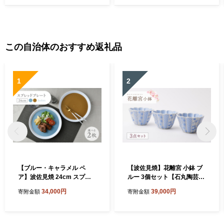
この自治体のおすすめ返礼品
1
2
【ブルー・キャラメル ペ
【波佐見焼】花離宮 小鉢 ブ
ア】波佐見焼 24cm スプレ
ルー 3個セット【石丸陶芸】
ッドプレート【一真窯】 [BB
[LB95]
34,000円
39,000円
寄附金額
寄附金額
55]