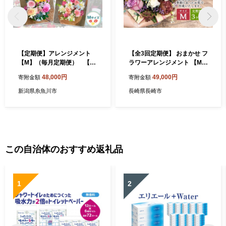
【定期便】アレンジメント
【全3回定期便】 おまかせ フ
【M】（毎月定期便） 【選
ラワーアレンジメント 【M】
べる回数：2回】【フラワー
花 はな フラワー ドライフラ
48,000円
49,000円
寄附金額
寄附金額
アレンジメント アレンジメ
ワー 植物 季節 アレンジ アレ
ント 季節の花 生花 花 植物
ンジメント ギフト
新潟県糸魚川市
長崎県長崎市
ブーケ ギフト プレゼント イ
ンテリア お楽しみ 】
この自治体のおすすめ返礼品
1
2