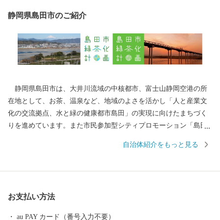
静岡県島田市のご紹介
静岡県島田市は、大井川流域の中核都市、富士山静岡空港の所
在地として、お茶、温泉など、地域のよさを活かし「人と産業文
化の交流拠点、水と緑の健康都市島田」の実現に向けたまちづく
りを進めています。また市民参加型シティプロモーション「島田
市緑茶化計画」を推進している、地球上でもっとも緑茶を愛する
自治体紹介をもっと見る
街（Ci-TEA）です！ 島田市では地域経済活性化のために、ふる
さと納税のお礼の品は地元産品にこだわっています！ぜひ、ふる
さと納税を通じて、島田市の魅力をご体感いただければ幸いで
す！
お支払い方法
au PAY カード（番号入力不要）