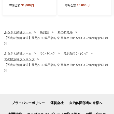
【指定日必須】【贈答不可】
大根 切干大根 きりぼしだい
31,000円
10,000円
寄附金額
寄附金額
五島市/三井楽水産[PBP002]
こん 小分け 野菜 乾物 乾燥
寿司 すし 鯖 さば 鮨 限定 お
ドライ
取り寄せ鯖寿司 さば サバ 国
産 魚 鯖 復活
ふるさと納税ホーム
魚貝類
旬の鮮魚等
【五島の漁師直送】天然クエ 鍋用切り身 五島市/Sun Sea Go Company [PGL01
3]
ふるさと納税ホーム
ランキング
魚貝類ランキング
旬の鮮魚等ランキング
【五島の漁師直送】天然クエ 鍋用切り身 五島市/Sun Sea Go Company [PGL01
3]
プライバシーポリシー
運営会社
自治体関係者の皆様へ