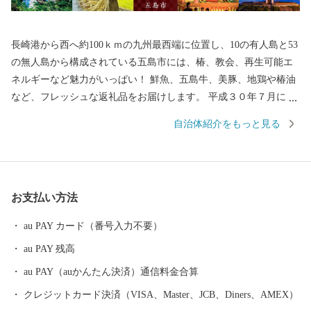
長崎港から西へ約100ｋｍの九州最西端に位置し、10の有人島と53
の無人島から構成されている五島市には、椿、教会、再生可能エ
ネルギーなど魅力がいっぱい！ 鮮魚、五島牛、美豚、地鶏や椿油
など、フレッシュな返礼品をお届けします。 平成３０年７月には
「長崎と天草地方の潜伏キリシタン関連遺産」が世界遺産に登録
自治体紹介をもっと見る
されました。 五島市には「久賀島の集落」と「奈留の江上集落」
の２つの構成資産があります。 厳しい禁教期を生き抜いた信徒を
見守ってきた教会が、今でも静かに佇んでいます。
お支払い方法
au PAY カード（番号入力不要）
au PAY 残高
au PAY（auかんたん決済）通信料金合算
クレジットカード決済（VISA、Master、JCB、Diners、AMEX）