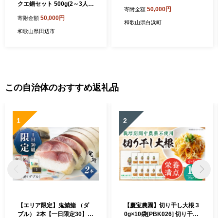
クエ鍋セット 500g(2～3人
50,000円
寄附金額
前）/ 和歌山 田辺 高級 くえ
50,000円
寄附金額
鍋 クエ鍋 本クエ ポン酢 ぽん
和歌山県白浜町
ず 田辺市 和歌山県 冷凍 生
和歌山県田辺市
海の幸【kpy014】
この自治体のおすすめ返礼品
1
2
【エリア限定】鬼鯖鮨 （ダ
【慶宝農園】切り干し大根 3
ブル） 2本【一日限定30】
0g×10袋[PBK026] 切り干し