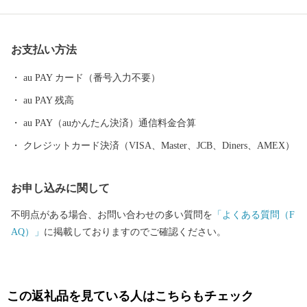
れる新たなチャレンジのワクワク感が混ざり合う不思議なまち
が、 私たちが暮らすまち「大樹町」です。 【 大樹町の５つの特
徴 】 ①ユニークな宇宙のまちづくり 1980年頃から宇宙のまちづ
お支払い方法
くりを掲げる大樹町。多目的航空公園では、JAXAや民間企業・大
学による航空宇宙実験が行われ、町としても宇宙旅行の出発駅と
au PAY カード（番号入力不要）
なるスペースポートの実現に向けて取り組んでいます。ご当地宇
au PAY 残高
宙食や野外フェスなど宇宙をテーマにしたまちづくり活動も盛ん
です。 ②海・山・川が、全部ある！ 美しい山並みの日高山脈。カ
au PAY（auかんたん決済）通信料金合算
ヌー愛好家の聖地と言われる日本一の清流歴舟川。太平洋と海岸
クレジットカード決済（VISA、Master、JCB、Diners、AMEX）
に広がる美しい原生花園や湖沼群。海・山・川が全て中心市街地
から30分圏内という好アクセス。アウトドア好きにはたまらない
お申し込みに関して
大自然、アウトドアフィールドが広がっています。 ③大自然での
びのび子育て 大樹町の子育て環境はあたたかく、学びに溢れ、と
不明点がある場合、お問い合わせの多い質問を
「よくある質問（F
てもユニーク。酪農や漁業が身近にある強みを活かした「食育」
AQ）」
に掲載しておりますのでご確認ください。
授業。森に子ども達の秘密基地をつくったり、自然をまるごと遊
び場にしてしまうこともできます。子どもが子どもらしくおもい
きり遊び学ぶことができるのが、大樹の子育ての魅力です。「子
どもたちはまちの宝」。地域みんなが家族のように、あたたかく
この返礼品を見ている人はこちらもチェック