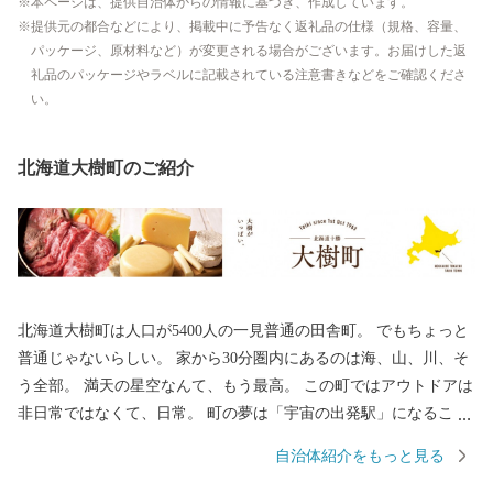
本ページは、提供自治体からの情報に基づき、作成しています。
提供元の都合などにより、掲載中に予告なく返礼品の仕様（規格、容量、
パッケージ、原材料など）が変更される場合がございます。お届けした返
礼品のパッケージやラベルに記載されている注意書きなどをご確認くださ
い。
北海道大樹町のご紹介
北海道大樹町は人口が5400人の一見普通の田舎町。 でもちょっと
普通じゃないらしい。 家から30分圏内にあるのは海、山、川、そ
う全部。 満天の星空なんて、もう最高。 この町ではアウトドアは
非日常ではなくて、日常。 町の夢は「宇宙の出発駅」になるこ
と。 夢は大きく、面白く。 地域みんなが家族のように、こども達
自治体紹介をもっと見る
を育ててる。 北国の豊かな暮らしのほっこり感と、 この町で生ま