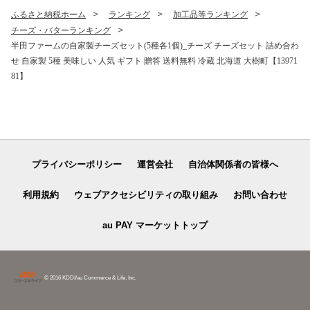
ふるさと納税ホーム
ランキング
加工品等ランキング
チーズ・バターランキング
半田ファームの自家製チーズセット(5種各1個)_チーズ チーズセット 詰め合わ
せ 自家製 5種 美味しい 人気 ギフト 贈答 送料無料 冷蔵 北海道 大樹町【13971
81】
プライバシーポリシー
運営会社
自治体関係者の皆様へ
利用規約
ウェブアクセシビリティの取り組み
お問い合わせ
au PAY マーケットトップ
© 2016 KDDI/au Commerce & Life, Inc.