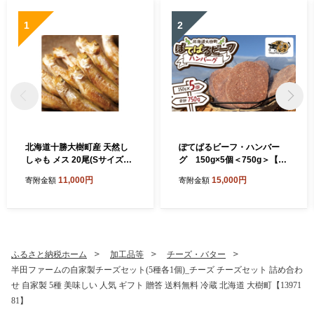
1
2
北海道十勝大樹町産 天然し
ぽてぱるビーフ・ハンバー
しゃも メス 20尾(Sサイズ・
グ 150g×5個＜750g＞【17
Rサイズ混)【1740366】
30877】
11,000円
15,000円
寄附金額
寄附金額
ふるさと納税ホーム
加工品等
チーズ・バター
半田ファームの自家製チーズセット(5種各1個)_チーズ チーズセット 詰め合わ
せ 自家製 5種 美味しい 人気 ギフト 贈答 送料無料 冷蔵 北海道 大樹町【13971
81】