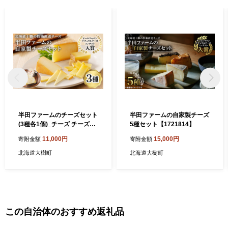
子供たちの成長を見守っています。 ④チャレンジが生まれるまち
大樹町では日々新たなチャレンジが生まれています。グルメで町
おこしを目指した「チーズ＆サーモン丼」、町内外の若者が企画
する野外音楽フェス「宇宙の森フェス」、テレワークセンター構
想など、チャレンジがまた新たなチャレンジを呼ぶワクワクの連
鎖が広がっています。 ⑤都会からの好アクセス 東京から飛行機で
2時間もかからずにとかち帯広空港に到着。空港からは、北海道ら
しい牧歌的な農村風景を眺めながらドライブしてたったの40分で
大樹町に到着します。
半田ファームのチーズセット
半田ファームの自家製チーズ
(3種各1個)_チーズ チーズセ
5種セット【1721814】
ット 3種 美味しい 人気 ギフ
11,000円
15,000円
寄附金額
寄附金額
ト 贈答 送料無料 北海道【13
97190】
北海道大樹町
北海道大樹町
この自治体のおすすめ返礼品