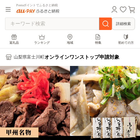
Pontaポイントでふるさと納税
詳細検索
返礼品
ランキング
地域
特集
初めての方
オンラインワンストップ申請対象
山梨県富士川町