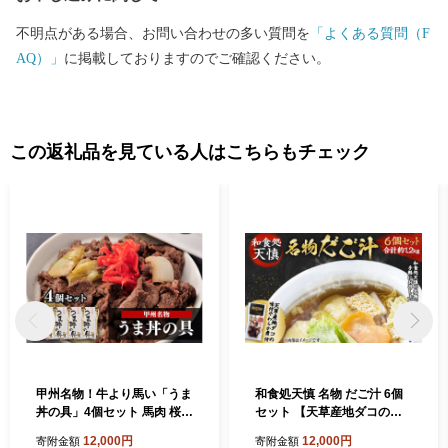
不明点がある場合、お問い合わせの多い質問を
「よくある質問（F
AQ）」
に掲載しておりますのでご確認ください。
この返礼品を見ている人はこちらもチェック
甲州名物！牛より馬い「うま
和食処天慎 名物 だご汁 6個
丼の具」4個セット 馬肉 桜肉
セット 【天草産地ダコの味
国産 ご当地グルメ 郷土料理
付やわらか煮付き】 郷土料
12,000円
12,000円
寄附金額
寄附金額
理 団子汁 だんご汁 約200g×