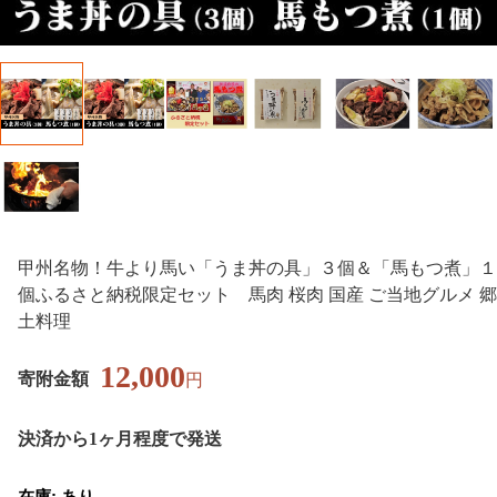
甲州名物！牛より馬い「うま丼の具」３個＆「馬もつ煮」１
個ふるさと納税限定セット 馬肉 桜肉 国産 ご当地グルメ 郷
土料理
12,000
寄附金額
円
決済から1ヶ月程度で発送
在庫: あり