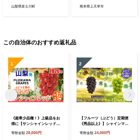
6個 約1.2kg
山梨県富士川町
熊本県上天草市
この自治体のおすすめ返礼品
1
2
《超希少品種！》上級品をお
【フルーツ（ぶどう）定期便
得に【サンシャインレッド】
《秀品以上》】シャインマス
1.0kg以上（2～3房）【2026
カット（１kg以上・２房）
28,000円
24,000円
寄附金額
寄附金額
年8月-9月発送】- FUJIKAW
＋ ＢＫシードレス（１kg以