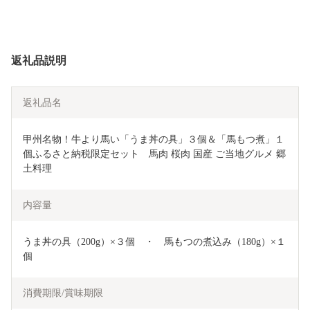
返礼品説明
返礼品名
甲州名物！牛より馬い「うま丼の具」３個＆「馬もつ煮」１
個ふるさと納税限定セット　馬肉 桜肉 国産 ご当地グルメ 郷
土料理 
内容量
うま丼の具（200g）×３個　・　馬もつの煮込み（180g）×１
個
消費期限/賞味期限