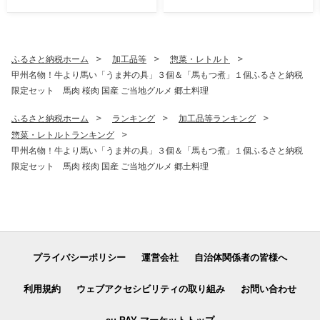
A GRAPES -
上・３房） 【2026年8月-9
月発送】- FUJIKAWA GRAP
ES -
ふるさと納税ホーム
加工品等
惣菜・レトルト
甲州名物！牛より馬い「うま丼の具」３個＆「馬もつ煮」１個ふるさと納税
限定セット 馬肉 桜肉 国産 ご当地グルメ 郷土料理
ふるさと納税ホーム
ランキング
加工品等ランキング
惣菜・レトルトランキング
甲州名物！牛より馬い「うま丼の具」３個＆「馬もつ煮」１個ふるさと納税
限定セット 馬肉 桜肉 国産 ご当地グルメ 郷土料理
プライバシーポリシー
運営会社
自治体関係者の皆様へ
利用規約
ウェブアクセシビリティの取り組み
お問い合わせ