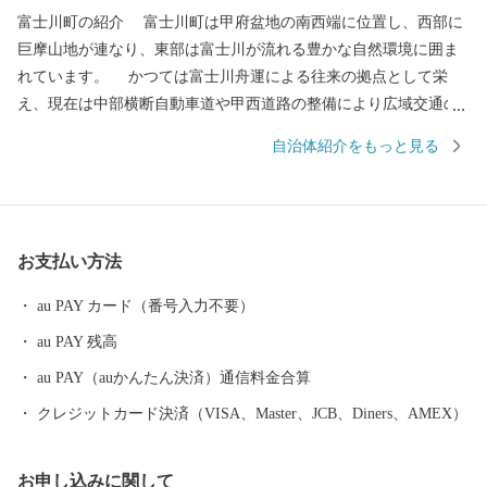
富士川町の紹介 富士川町は甲府盆地の南西端に位置し、西部に
巨摩山地が連なり、東部は富士川が流れる豊かな自然環境に囲ま
れています。 かつては富士川舟運による往来の拠点として栄
え、現在は中部横断自動車道や甲西道路の整備により広域交通の
アクセスが向上しています。 大法師公園の桜、妙法寺のあじさ
自治体紹介をもっと見る
い、舂米・平林・穂積の棚田、大柳川渓谷の紅葉、高下のダイヤ
モンド富士をはじめ四季折々の美しい景色が見られます。 気候
は盆地特有の内陸性気候で、夏季と冬季の気温差が大きく、日照
時間も長いなど居住に適しています。 高齢化や人口減少、中山
お支払い方法
間地域の過疎化も進行している状況ですが、移住定住や交流人口
の増加を推進しています。 ふるさとへの思い… 富士川の瀬音、
au PAY カード（番号入力不要）
鳥のさえずりなど、豊かな自然の中で、友と遊び、ふれあった
au PAY 残高
日々… ふるさとを離れ、都会でご活躍の皆さまにとって、ふる
さとの思い出は、数多くあると思います。 富士川町では、地域
au PAY（auかんたん決済）通信料金合算
の資源を守り、「暮らしと自然が輝く 交流のまち」をめざし
クレジットカード決済（VISA、Master、JCB、Diners、AMEX）
て、まちづくりを進めていきます。 本町にゆかりのある方、ご
関心のある皆さまに、ふるさと“富士川町”を応援するサポーター
お申し込みに関して
になっていただきたいと思います。