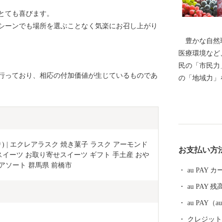
とても喜びます。
シーンでも場所を選ぶことなく気楽にお召し上がり
豊かな自然環
医療環境など
民の「市民力
行っており、相応の付加価値が生じているものであ
の「地域力」
らせる安全・
るさと納税制
ともに事業を
長一任コース
き、多様な本
 | エクレアラスク 焼き菓子 ラスク アーモンド
お支払い方
てご用意させてい
 スイーツ お取り寄せスイーツ ギフト 手土産 おや
皆様、全国に
アソート 群馬県 前橋市
au PAY
ご協力いただ
au PAY 残
も、市外でご
の「ふるさと
au PAY
う、お願い申し上げます。
クレジットカ