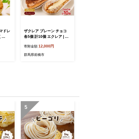
マドレ
ザクレア プレーン チョコ
く
各5個 計10個 エクレア | カ
ドレー
スタード チョコホイップ ク
12,000円
寄附金額
粕マドレ
ッキー生地 ザクザク食感 洋
 スイ
菓子 チョコレート 焼き菓子
群馬県前橋市
詰め合わ
スイーツ 個包装 詰め合わせ
 手土
お取り寄せ 贈り物 ギフト
 前橋
おもてなし お茶請け 群馬県
前橋市
5
6