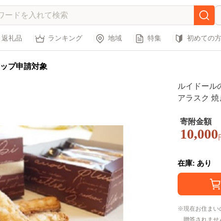
返礼品
ランキング
地域
特集
初めての
ップ申請対象
ルイドールの
アラスク 焼
プレーン 苺
スイーツ ギ
寄附金額
10,000
詰め合わせ 
在庫: あり
現在お住まい
贈答されませ