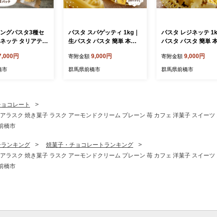
ロングパスタ3種セ
パスタ スパゲッティ 1kg｜
パスタ レジネッテ 1
ジネッテ タリアテッ
生パスタ パスタ 簡単 本格
パスタ パスタ 簡単 
ゴリ｜生パスタ パス
ロングパスタ スパゲッティ
ングパスタ レジネッ
7,000円
9,000円
9,000円
寄附金額
寄附金額
エ 簡単 本格 ロン
小麦 美味しい おいしい 楽
美味しい おいしい 
 レジネッテ タリア
しい おうちごはん 簡単ご飯
おうちごはん 簡単ご
橋市
群馬県前橋市
群馬県前橋市
ーゴリ 小麦 珍し
コナリエ 群馬県 前橋市
リエ 群馬県 前橋市
しい おいしい 楽
うちごはん 簡単ご飯
 群馬県 前橋市
チョコレート
レアラスク 焼き菓子 ラスク アーモンドクリーム プレーン 苺 カフェ 洋菓子 スイーツ
前橋市
子ランキング
焼菓子・チョコレートランキング
レアラスク 焼き菓子 ラスク アーモンドクリーム プレーン 苺 カフェ 洋菓子 スイーツ
前橋市