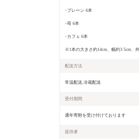
･プレーン 6本　
･苺 6本　
･カフェ 6本
※1本の大きさ約14cm、幅約3.5cm、外箱
配送方法
常温配送,冷蔵配送
受付期間
通年寄附を受け付けております
提供者