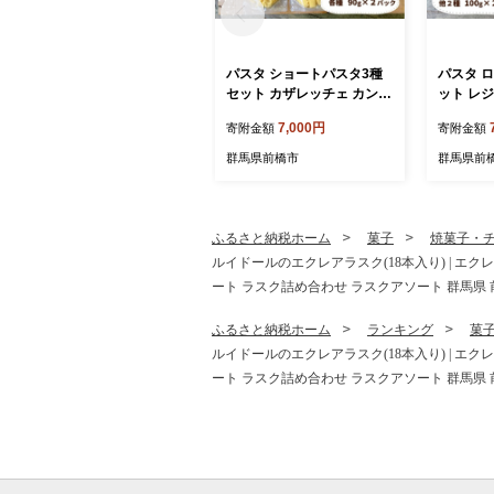
パスタ ショートパスタ3種
パスタ 
セット カザレッチェ カンパ
ット レ
ネッレ リガトーニ｜生パス
レ ビー
7,000円
寄附金額
寄附金額
タ パスタ コナリエ 簡単 本
タ コナリ
格 ショートパスタ カザレッ
グパスタ
群馬県前橋市
群馬県前
チェ カンパネッレ リガトー
テッレ ビ
ニ 小麦 珍しい めずらしい
い めずら
おいしい 楽しい おうちごは
しい お
ん 簡単ご飯 コナリエ 群馬
コナリエ
ふるさと納税ホーム
菓子
焼菓子・
県 前橋市
ルイドールのエクレアラスク(18本入り) | エク
ート ラスク詰め合わせ ラスクアソート 群馬県 
ふるさと納税ホーム
ランキング
菓
ルイドールのエクレアラスク(18本入り) | エク
ート ラスク詰め合わせ ラスクアソート 群馬県 