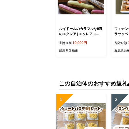
ルイドールのカラフルな9種
フィナン
のエクレア | エクレア スイ
ラックベ
ーツ 洋菓子 詰め合わせ カ
プレーン)
10,000円
寄附金額
寄附金額
ラフル おしゃれ ギフト 手
き菓子 ギ
土産 プレゼント お取り寄せ
レゼント
群馬県前橋市
群馬県前
デザート フルーツ 苺 キャ
洋菓子 
ラメル バナナ 抹茶 ショコ
ブラック
ラ カフェ カシス 群馬県 前
レーン ベ
橋市
物 お菓子
橋市
この自治体のおすすめ返礼
1
2