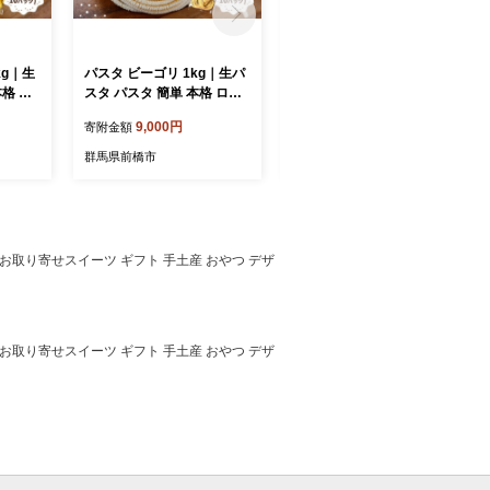
kg｜生
パスタ ビーゴリ 1kg｜生パ
パスタ スパゲッティ 3ヶ月
本格 ロ
スタ パスタ 簡単 本格 ロン
定期便｜生パスタ パスタ 簡
テ 小麦
グパスタ ビーゴリ 小麦 美
単 本格 ロングパスタ スパ
9,000円
27,000円
寄附金額
寄附金額
楽しい
味しい おいしい 楽しい お
ゲッティ 定期便 3ヶ月 連続
飯 コナ
うちごはん 簡単ご飯 コナリ
小麦 美味しい おいしい 楽
群馬県前橋市
群馬県前橋市
エ 群馬県 前橋市
しい おうちごはん 簡単ご飯
コナリエ 群馬県 前橋市
 お取り寄せスイーツ ギフト 手土産 おやつ デザ
 お取り寄せスイーツ ギフト 手土産 おやつ デザ