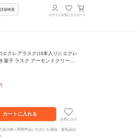
詳細検索
ログイン
お気に入り
カート
方
エクレアラスク(18本入り) | エクレ
き菓子 ラスク アーモンドクリーム
 カフェ 洋菓子 スイーツ お取り寄せ
フト 手土産 おやつ デザート ラスク
ラスクアソート 群馬県 前橋市
円
お気に入り
の自治体へ寄附申込いただいた場合、返礼品は
ん。