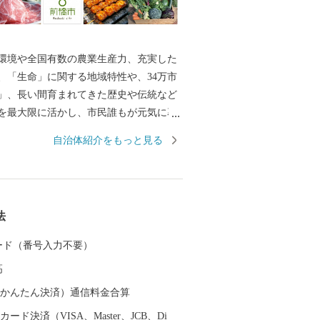
境や全国有数の農業生産力、充実した
、「生命」に関する地域特性や、34万市
」、長い間育まれてきた歴史や伝統など
を最大限に活かし、市民誰もが元気に暮
安心なまちづくりを進めています。 ふ
自治体紹介をもっと見る
度の実施にあたっては、全国の賛同者と
推進したい13のプロジェクトコース と市
の計14通りの使い道を掲載させていただ
市の特産品や体験サービスを返礼品とし
法
ただいております。 前橋市出身の
お住まいの皆様には、「前橋」づくりに
 カード（番号入力不要）
くとともに、本市在住の皆様におかれて
高
活躍されている多くの方々に、前橋市へ
納税」についてご案内いただきますよ
（auかんたん決済）通信料金合算
 全国の皆様からの温かい応
ード決済（VISA、Master、JCB、Di