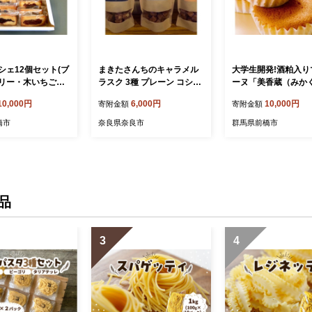
シェ12個セット(ブ
まきたさんちのキャラメル
大学生開発!酒粕入り
リー・木いちご・
ラスク 3種 プレーン コショ
ーヌ「美香蔵（みか
 | フィナンシェ 焼
ウ アーモンド ラスク お菓
ら）」12個入り | マ
10,000円
6,000円
10,000円
寄附金額
寄附金額
フト スイーツ プ
子 スイーツ 洋菓子 菓子 ギ
ヌ 酒粕スイーツ 酒
 お取り寄せ 手土産
フト Sサイズ まきたさんち
ーヌ 焼き菓子 洋菓子
橋市
奈良県奈良市
群馬県前橋市
詰め合わせ おしゃれ
のキャラメルラスク 奈良県
ーツ 和洋スイーツ 
ベリー 木いちご プ
奈良市
せ お取り寄せ ギフト
リー 個包装 贈り
産 プレゼント 群馬県
セット 群馬県 前
市
品
3
4