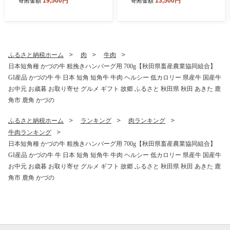
19,500円
13,500円
寄附金額
寄附金額
カンパニー】●2026年12月上
月下旬発送開始【由右衛門果
旬発送開始 かづのりんご 食
樹園】 希少 桃 もも モモ お
感 果汁 さっぱり リンゴ 完熟
盆 お見舞い 完熟 国産桃 お中
旬 お歳暮 贈り物 お見舞い グ
元 贈り物 贈答用 グルメ ギフ
ルメ ギフト 故郷 秋田 あきた
ト 故郷 秋田 あきた 鹿角市
鹿角市 鹿角 送料無料
鹿角 送料無料
ふるさと納税ホーム
肉
牛肉
日本短角種 かづの牛 粗挽きハンバーグ用 700g【秋田県畜産農業協同組合】
GI産品 かづの牛 牛 日本 短角 短角牛 牛肉 ヘルシー 低カロリー 県産牛 国産牛
お中元 お歳暮 お取り寄せ グルメ ギフト 故郷 ふるさと 秋田県 秋田 あきた 鹿
角市 鹿角 かづの
ふるさと納税ホーム
ランキング
肉ランキング
牛肉ランキング
日本短角種 かづの牛 粗挽きハンバーグ用 700g【秋田県畜産農業協同組合】
GI産品 かづの牛 牛 日本 短角 短角牛 牛肉 ヘルシー 低カロリー 県産牛 国産牛
お中元 お歳暮 お取り寄せ グルメ ギフト 故郷 ふるさと 秋田県 秋田 あきた 鹿
角市 鹿角 かづの