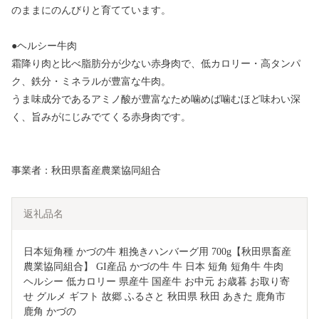
のままにのんびりと育てています。
●ヘルシー牛肉
霜降り肉と比べ脂肪分が少ない赤身肉で、低カロリー・高タンパ
ク、鉄分・ミネラルが豊富な牛肉。
うま味成分であるアミノ酸が豊富なため噛めば噛むほど味わい深
く、旨みがにじみでてくる赤身肉です。
事業者：秋田県畜産農業協同組合
返礼品名
日本短角種 かづの牛 粗挽きハンバーグ用 700g【秋田県畜産
農業協同組合】 GI産品 かづの牛 牛 日本 短角 短角牛 牛肉 
ヘルシー 低カロリー 県産牛 国産牛 お中元 お歳暮 お取り寄
せ グルメ ギフト 故郷 ふるさと 秋田県 秋田 あきた 鹿角市 
鹿角 かづの