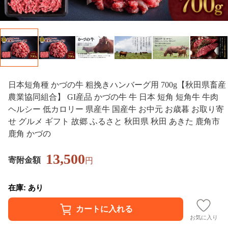
日本短角種 かづの牛 粗挽きハンバーグ用 700g【秋田県畜産
農業協同組合】 GI産品 かづの牛 牛 日本 短角 短角牛 牛肉
ヘルシー 低カロリー 県産牛 国産牛 お中元 お歳暮 お取り寄
せ グルメ ギフト 故郷 ふるさと 秋田県 秋田 あきた 鹿角市
鹿角 かづの
13,500
寄附金額
円
在庫: あり
お気に入り