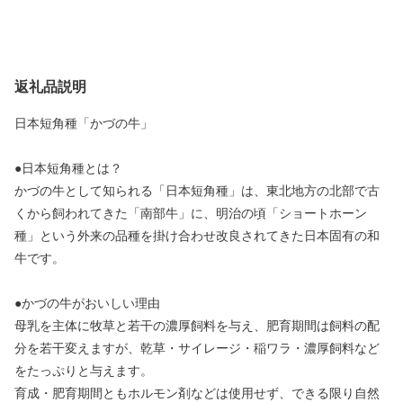
返礼品説明
日本短角種「かづの牛」
●日本短角種とは？
かづの牛として知られる「日本短角種」は、東北地方の北部で古
くから飼われてきた「南部牛」に、明治の頃「ショートホーン
種」という外来の品種を掛け合わせ改良されてきた日本固有の和
牛です。
●かづの牛がおいしい理由
母乳を主体に牧草と若干の濃厚飼料を与え、肥育期間は飼料の配
分を若干変えますが、乾草・サイレージ・稲ワラ・濃厚飼料など
をたっぷりと与えます。
育成・肥育期間ともホルモン剤などは使用せず、できる限り自然