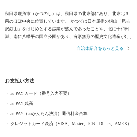
秋田県鹿角市（かづのし）は、秋田県の北東部にあり、北東北３
県のほぼ中央に位置しています。 かつては日本屈指の銅山「尾去
沢鉱山」をはじめとする鉱業が盛んであったことや、北に十和田
湖、南に八幡平の国立公園があり、有形無形の歴史文化遺産が数
多くあることなどから、人の往来も多く、固有の文化を育んでき
自治体紹介をもっと見る
ました。 鹿角市は・・・ ☆きりたんぽ発祥の地です ☆「北限の
桃」、「かづの牛」、「淡雪こまち」など、数多くのブランド農
産物があります ☆「大日堂舞楽」、「毛馬内の盆踊」、「花輪祭
の屋台行事（花輪ばやし）」の３つのユネスコ無形文化遺産、さ
お支払い方法
らには「大湯環状列石」(世界文化遺産「北海道・北東北の縄文遺
跡群」の構成資産の一つ)がある「世界遺産のまち」です
au PAY カード（番号入力不要）
au PAY 残高
au PAY（auかんたん決済）通信料金合算
クレジットカード決済（VISA、Master、JCB、Diners、AMEX）