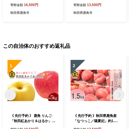
協同組合】 GI産品 かづの牛
【秋田県畜産農業協同組合】
16,500円
13,500円
寄附金額
寄附金額
牛 日本 短角 短角牛 牛肉 ヘ
GI産品 かづの牛 牛 日本 短角
ルシー 低カロリー 県産牛 国
短角牛 牛肉 ヘルシー 低カロ
秋田県鹿角市
秋田県鹿角市
産牛 お中元 お歳暮 お取り寄
リー 県産牛 国産牛 お中元 お
せ グルメ ギフト 故郷 ふるさ
歳暮 お取り寄せ グルメ ギフ
と 秋田県 秋田 あきた 鹿角市
ト 故郷 ふるさと 秋田県 秋田
鹿角 かづの
あきた 鹿角市 鹿角 かづの
この自治体のおすすめ返礼品
1
2
《 先行予約 》 鹿角 りんご
《 先行予約 》秋田県鹿角産
「秋田紅あかり＆はるか」約
「なつっこ／陽夏妃」約1.5k
5kg 詰め合わせ【恋する鹿角
g（4～6玉入り）●2026年8