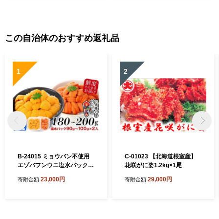
この自治体のおすすめ返礼品
1
2
B-24015 ミョウバン不使用
C-01023 【北海道根室産】
エゾバフンウニ塩水パック9
花咲がに姿1.2kg×1尾
0～100g×2P[11月上旬以降
23,000円
29,000円
寄附金額
寄附金額
発送]