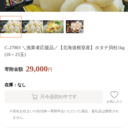
C-27003 ＼漁業者応援品／【北海道根室産】ホタテ貝柱1kg
(16～25玉)
29,000
寄附金額
円
在庫：なし
お気に入り
現在お住まいの自治体へ寄附申込いただいた場合、返礼品は贈答され
ません。