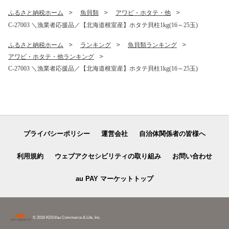
ふるさと納税ホーム
魚貝類
アワビ・ホタテ・他
C-27003 ＼漁業者応援品／【北海道根室産】ホタテ貝柱1kg(16～25玉)
ふるさと納税ホーム
ランキング
魚貝類ランキング
アワビ・ホタテ・他ランキング
C-27003 ＼漁業者応援品／【北海道根室産】ホタテ貝柱1kg(16～25玉)
プライバシーポリシー
運営会社
自治体関係者の皆様へ
利用規約
ウェブアクセシビリティの取り組み
お問い合わせ
au PAY マーケットトップ
© 2016 KDDI/au Commerce & Life, Inc.