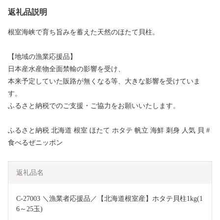
返礼品説明
根室海峡で育ち旨みを蓄えた天然のほたて貝柱。
【地域の漁業応援品】
日本産水産物全面禁輸の影響を受け、
本来予定していた販路が無くなる等、大きな影響を受けていま
す。
ふるさと納税でのご支援・ご協力をお願いいたします。
ふるさと納税 北海道 根室 ほたて ホタテ 帆立 海鮮 刺身 人気 貝 #
食べるぜニッポン
返礼品名
C-27003 ＼漁業者応援品／【北海道根室産】ホタテ貝柱1kg(1
6～25玉)