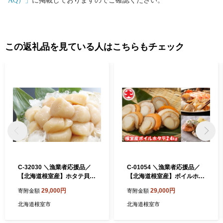
AQ）」
に掲載しておりますのでご確認ください。
この返礼品を見ている人はこちらもチェック
C-32030 ＼漁業者応援品／
C-01054 ＼漁業者応援品／
【北海道根室産】ホタテ貝柱
【北海道根室産】ボイルホタ
700g
テ800g×3P(計2.4kg)
29,000円
29,000円
寄附金額
寄附金額
北海道根室市
北海道根室市