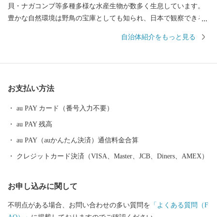
貝・ナガコンブ等多種多様な水産生物が数多く生息しています。
豊かな自然環境は野鳥の宝庫としても知られ、日本で観察できる
半数を超える約330種の野鳥が観測でき、風蓮湖、春国岱、長節湖
自治体紹介をもっと見る
などには毎年全国各地から多くの方がバードウォッチングに訪れ
ています。 その他、クルーズ体験やカヌー体験、フットパス、酪
農体験など、都会にはない自然を相手にする北海道ならではのア
クティビティも人気を呼んでいます。 また、根室市は「北方領土
お支払い方法
返還要求運動原点の地」として、これまで長きに渡り北方四島の
早期返還を願い、市民一丸となって世論の先頭に立ち、運動を展
au PAY カード（番号入力不要）
開しています。 まちの再生・発展のためには解決しなければなら
au PAY 残高
ない課題が非常に山積しています。 すこしづつまちの活性化を目
指し歩みを進めてまいりますので、今後の根室市にご注目くださ
au PAY（auかんたん決済）通信料金合算
い。
クレジットカード決済（VISA、Master、JCB、Diners、AMEX）
お申し込みに関して
不明点がある場合、お問い合わせの多い質問を
「よくある質問（F