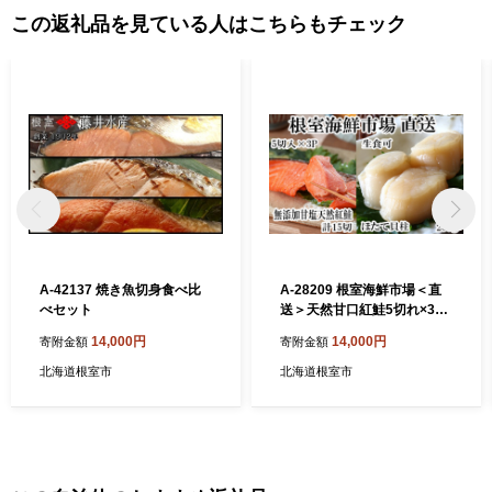
この返礼品を見ている人はこちらもチェック
A-42137 焼き魚切身食べ比
A-28209 根室海鮮市場＜直
べセット
送＞天然甘口紅鮭5切れ×3
P・天然ほたて貝柱200g
14,000円
14,000円
寄附金額
寄附金額
北海道根室市
北海道根室市