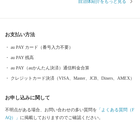
自治体紹介をもっと見る
などには毎年全国各地から多くの方がバードウォッチングに訪れ
ています。 その他、クルーズ体験やカヌー体験、フットパス、酪
農体験など、都会にはない自然を相手にする北海道ならではのア
クティビティも人気を呼んでいます。 また、根室市は「北方領土
お支払い方法
返還要求運動原点の地」として、これまで長きに渡り北方四島の
早期返還を願い、市民一丸となって世論の先頭に立ち、運動を展
au PAY カード（番号入力不要）
開しています。 まちの再生・発展のためには解決しなければなら
au PAY 残高
ない課題が非常に山積しています。 すこしづつまちの活性化を目
指し歩みを進めてまいりますので、今後の根室市にご注目くださ
au PAY（auかんたん決済）通信料金合算
い。
クレジットカード決済（VISA、Master、JCB、Diners、AMEX）
お申し込みに関して
不明点がある場合、お問い合わせの多い質問を
「よくある質問（F
AQ）」
に掲載しておりますのでご確認ください。