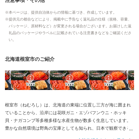
注意事項・その他
本ページは、提供自治体からの情報に基づき、作成しています。
提供元の都合などにより、掲載中に予告なく返礼品の仕様（規格、容量、
パッケージ、原材料など）が変更される場合がございます。お届けした返
礼品のパッケージやラベルに記載されている注意書きなどをご確認くださ
い。
北海道根室市のご紹介
根室市（ねむろし）は、北海道の東端に位置し三方が海に囲まれ
ていることから、沿岸には花咲ガニ・エゾバフンウニ・ホッキ
貝・ナガコンブ等多種多様な水産生物が数多く生息しています。
豊かな自然環境は野鳥の宝庫としても知られ、日本で観察できる
半数を超える約330種の野鳥が観測でき、風蓮湖、春国岱、長節湖