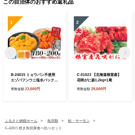
この自治体のおすすめ返礼品
1
2
B-24015 ミョウバン不使用
C-01023 【北海道根室産】
エゾバフンウニ塩水パック9
花咲がに姿1.2kg×1尾
0～100g×2P[11月上旬以降
23,000円
29,000円
寄附金額
寄附金額
発送]
ふるさと納税ホーム
魚貝類
鮭・サーモン
G-42015 焼き魚切身食べ比べセット