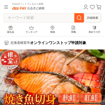
Pontaポイントでふるさと納税
詳細検索
返礼品
ランキング
地域
特集
初めての方
オンラインワンストップ申請対象
北海道根室市