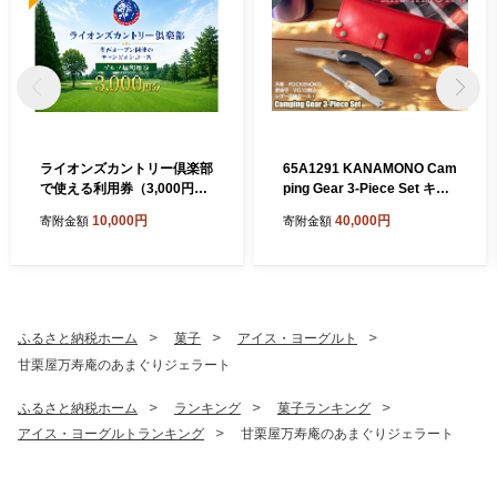
ライオンズカントリー倶楽部
65A1291 KANAMONO Cam
で使える利用券（3,000円
ping Gear 3-Piece Set キャ
分）
ンプギア3点セット RED／O
10,000円
40,000円
寄附金額
寄附金額
RANGE[髙島屋選定品］
ふるさと納税ホーム
菓子
アイス・ヨーグルト
甘栗屋万寿庵のあまぐりジェラート
ふるさと納税ホーム
ランキング
菓子ランキング
アイス・ヨーグルトランキング
甘栗屋万寿庵のあまぐりジェラート