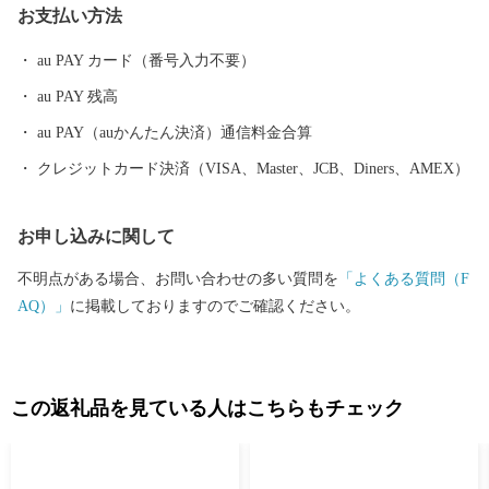
お支払い方法
され、数多くのゴルフ場が立地する(ゴルフ場数25か所は、西日本
一)ほか、「三木ホースランドパーク」「山田錦の館」「吉川温泉
au PAY カード（番号入力不要）
よかたん」をはじめ大型リゾート施設「ネスタリゾート神戸」な
au PAY 残高
ど、観光資源も多彩なものがあります。
au PAY（auかんたん決済）通信料金合算
クレジットカード決済（VISA、Master、JCB、Diners、AMEX）
お申し込みに関して
不明点がある場合、お問い合わせの多い質問を
「よくある質問（F
AQ）」
に掲載しておりますのでご確認ください。
この返礼品を見ている人はこちらもチェック