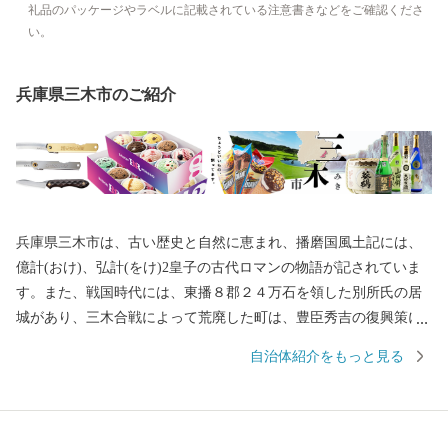
礼品のパッケージやラベルに記載されている注意書きなどをご確認くださ
い。
兵庫県三木市のご紹介
兵庫県三木市は、古い歴史と自然に恵まれ、播磨国風土記には、
億計(おけ)、弘計(をけ)2皇子の古代ロマンの物語が記されていま
す。また、戦国時代には、東播８郡２４万石を領した別所氏の居
城があり、三木合戦によって荒廃した町は、豊臣秀吉の復興策に
よって商工業が活発化し、今日の金物産業の発展の基礎をつくり
自治体紹介をもっと見る
ました。 平成の大合併により兵庫県美嚢郡吉川町と合併し、名実
ともに山田錦（酒米）の主生産地となるとともに、三木金物ブラ
ンドとしても全国的に有名なまちです。 一方、市域内を中国及び
山陽自動車道が通過するなど、全国的にも交通の要衝として注目