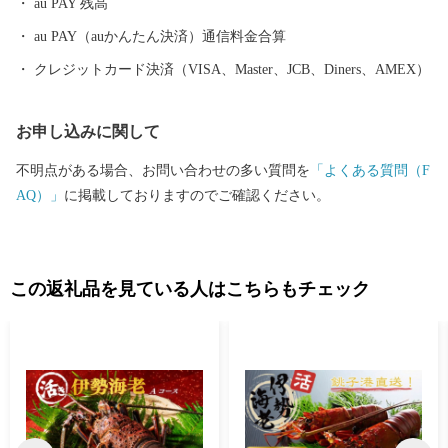
au PAY 残高
山・犬」 海・・・目の前に雄大な太平洋。20数キロに亘って続く
小石と砂からなる七里御浜 と呼ばれる砂利浜があり、
au PAY（auかんたん決済）通信料金合算
「日本の渚百選」「日本の白砂・青松百選」に 選ばれた
クレジットカード決済（VISA、Master、JCB、Diners、AMEX）
海岸で、日の出が見られるサンライズビーチです。
山・・・尾呂志地区で10月～5月ごろの雨のあと、翌日が晴れる時
お申し込みに関して
に真っ白い朝霧が 緑色の山肌を滝のように流れる現象が
みられ 「風伝おろし」と呼ばれています。 犬・・・紀州
不明点がある場合、お問い合わせの多い質問を
「よくある質問（F
犬（きしゅういぬ）天然記念物に指定されている日本犬の一種で
AQ）」
に掲載しておりますのでご確認ください。
す。
この返礼品を見ている人はこちらもチェック