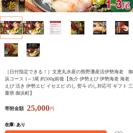
［日付指定できる！］文恵丸水産の熊野灘産活伊勢海老 御
浜コース 1～3尾 約500g前後【魚介 伊勢えび 伊勢海老 海老
えび 活き 伊勢エビ イセエビ のし 熨斗 のし対応可 ギフト 三
重県 御浜町】
25,000
寄附金額
円
在庫: あり