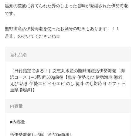
黒潮の荒波に育てられた身のしまった旨味が凝縮された伊勢海老
です。
熊野灘産活伊勢海老を使ったお刺身の動画もあります！！！
是非、のぞいてくださいね☆
返礼品名
［日付指定できる！］文恵丸水産の熊野灘産活伊勢海老　御
浜コース 1～3尾 約500g前後【魚介 伊勢えび 伊勢海老 海老 
えび 活き 伊勢エビ イセエビ のし 熨斗 のし対応可 ギフト 三
重県 御浜町】
内容量
■内容量
活伊勢海老1～3尾（約500g前後）