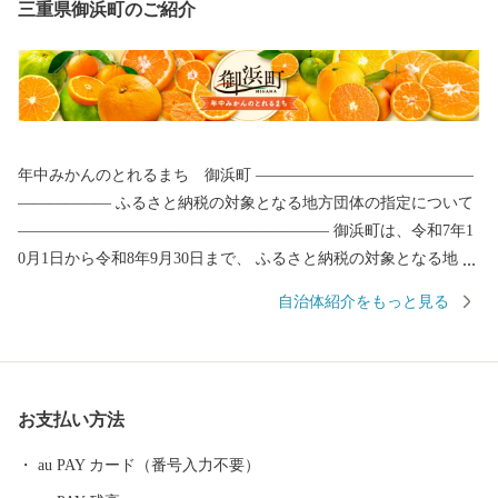
三重県御浜町のご紹介
年中みかんのとれるまち 御浜町 ――――――――――――――
―――――― ふるさと納税の対象となる地方団体の指定について
―――――――――――――――――――― 御浜町は、令和7年1
0月1日から令和8年9月30日まで、 ふるさと納税の対象となる地方
団体として、総務大臣の指定を受けております。 【位 置】 三重
自治体紹介をもっと見る
県は日本で一番大きな半島、紀伊半島の東側で、鷲が羽を広げた
ような形をしています。その南の端っこに御浜町はあります。
【気 候】 1年を通じて温暖で、雨の多い地域で、雪はほとんど
降りません。 【特産品】 そんな温暖な気候を活かしてみかんの栽
お支払い方法
培が盛んです。みかんの産地と言えば、有名どころはいろいろあ
りますが、年間20種類以上のみかんを栽培していて1年中みかんが
au PAY カード（番号入力不要）
味わえる御浜町はみかんの隠れ産地なんです。 【魅 力】 「海・