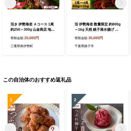
活き 伊勢海老 Ａコース 1尾
活 伊勢海老 数量限定 約800g
約250～300g 山金商店 地物
～1kg 天然 銚子港水揚げ イ
伊勢 伊勢えび 高級 鮮魚 焼き
セエビ 海老 えび 刺身 魚 甲
20,000円
30,000円
寄附金額
寄附金額
物 汁物 海鮮 特産 海の幸 魚
殻類 魚介 魚貝 冷蔵 送料無料
介 イセエビ 海老 えび 三重県
ボイル バーベキュー アウト
三重県南伊勢町
千葉県銚子市
南伊勢町 伊勢志摩産 伊勢志
ドア エビフライ 人気 高級 お
摩
ススメ 新鮮 海鮮 贈答 プレゼ
ント ギフト お取り寄せ グル
メ お祝い 千葉県 銚子市 網中
昭商店【 発送時期：2026年
8月～10月上旬頃】
この自治体のおすすめ返礼品
1
2