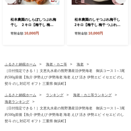
松本農園のしらぼしつぶれ梅
松本農園のしそつぶれ梅干し
干し ２キロ【梅干し 梅干
2キロ【梅干し 梅干 つぶれ梅
梅 うめぼし 南高梅 しらぼし
しそ梅 完熟 南高梅 天然塩 訳
10,000円
10,000円
寄附金額
寄附金額
完熟 天然塩 家庭用 手作り 漬
あり 手作り 漬物 朝食 弁当
物 朝食 弁当 つぶれ 2kg 三重
松本農園 2kg 三重県 御浜
県 御浜町】
町】
ふるさと納税ホーム
海老・カニ等
海老
［日付指定できる！］文恵丸水産の熊野灘産活伊勢海老 御浜コース 1～3尾
約500g前後【魚介 伊勢えび 伊勢海老 海老 えび 活き 伊勢エビ イセエビ のし
熨斗 のし対応可 ギフト 三重県 御浜町】
ふるさと納税ホーム
ランキング
海老・カニ等ランキング
海老ランキング
［日付指定できる！］文恵丸水産の熊野灘産活伊勢海老 御浜コース 1～3尾
約500g前後【魚介 伊勢えび 伊勢海老 海老 えび 活き 伊勢エビ イセエビ のし
熨斗 のし対応可 ギフト 三重県 御浜町】