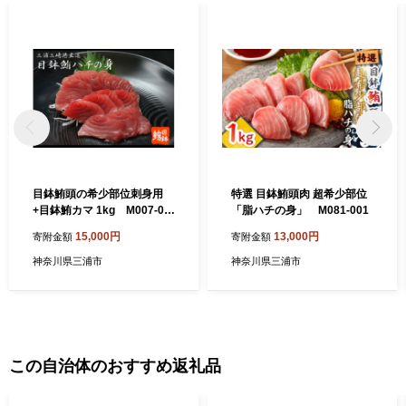
目鉢鮪頭の希少部位刺身用
特選 目鉢鮪頭肉 超希少部位
+目鉢鮪カマ 1kg M007-00
「脂ハチの身」 M081-001
4
15,000円
13,000円
寄附金額
寄附金額
神奈川県三浦市
神奈川県三浦市
この自治体のおすすめ返礼品