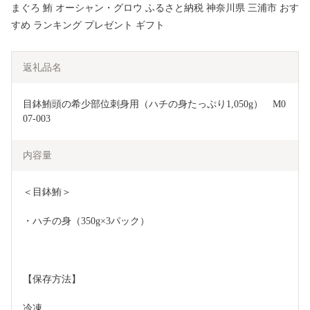
まぐろ 鮪 オーシャン・グロウ ふるさと納税 神奈川県 三浦市 おす
すめ ランキング プレゼント ギフト
返礼品名
目鉢鮪頭の希少部位刺身用（ハチの身たっぷり1,050g）　M0
07-003
内容量
＜目鉢鮪＞
・ハチの身（350g×3パック）
【保存方法】
冷凍