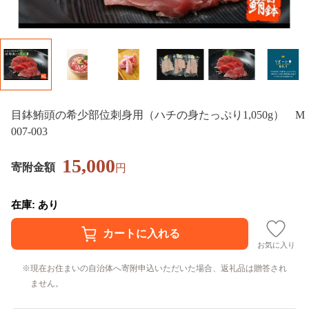
目鉢鮪頭の希少部位刺身用（ハチの身たっぷり1,050g） M
007-003
15,000
寄附金額
円
在庫: あり
お気に入り
現在お住まいの自治体へ寄附申込いただいた場合、返礼品は贈答され
ません。