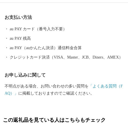
も体験することができます。 ※三浦市内に在住の方へ 総務省通知
により、市民の方へ返礼品をお送りすることが禁止されました。
お支払い方法
ふるさと納税による寄附金控除はできますが、返礼品はお送りい
たしませんので、ご了承ください。
au PAY カード（番号入力不要）
au PAY 残高
au PAY（auかんたん決済）通信料金合算
クレジットカード決済（VISA、Master、JCB、Diners、AMEX）
お申し込みに関して
不明点がある場合、お問い合わせの多い質問を
「よくある質問（F
AQ）」
に掲載しておりますのでご確認ください。
この返礼品を見ている人はこちらもチェック