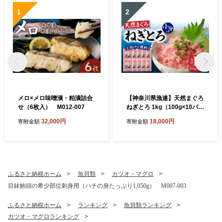
1
2
メロ×メロ味噌漬・粕漬詰合
【神奈川県漁連】天然まぐろ
せ（6枚入） M012-007
ねぎとろ 1kg（100g×10パッ
ク）【12月お届け】 M077-
32,000円
18,000円
寄附金額
寄附金額
015-02-12
ふるさと納税ホーム
魚貝類
カツオ・マグロ
目鉢鮪頭の希少部位刺身用（ハチの身たっぷり1,050g） M007-003
ふるさと納税ホーム
ランキング
魚貝類ランキング
カツオ・マグロランキング