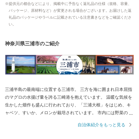
提供元の都合などにより、掲載中に予告なく返礼品の仕様（規格、容量、
パッケージ、原材料など）が変更される場合がございます。お届けした返
礼品のパッケージやラベルに記載されている注意書きなどをご確認くださ
い。
神奈川県三浦市のご紹介
三浦半島の最南端に位置する三浦市。 三方を海に囲まれ日本屈指
のマグロの水揚げ量を誇る三崎港を抱えています。 温暖な気候を
生かした畑作も盛んに行われており、「三浦大根」をはじめ、キ
ャベツ、すいか、メロンが栽培されています。 市内には野菜の直
売所や、新鮮な魚介類を食べることができるお店がたくさんあり
自治体紹介をもっと見る
ますので、お買い物やお散歩もお楽しみいただけます。 また、食
だけではなく、クルーズやダイビング、SUPなど、海のレジャー