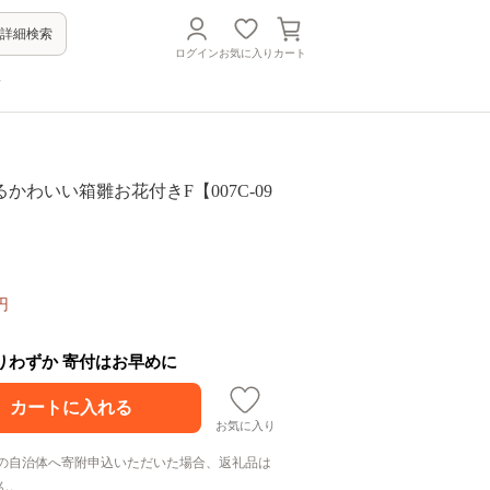
詳細検索
ログイン
お気に入り
カート
方
かわいい箱雛お花付きF【007C-09
円
残りわずか 寄付はお早めに
お気に入り
の自治体へ寄附申込いただいた場合、返礼品は
ん。