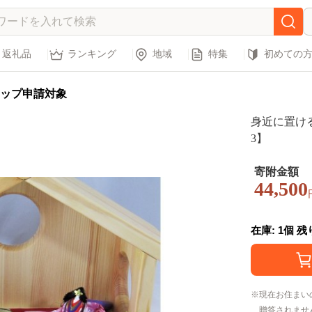
返礼品
ランキング
地域
特集
初めての
ップ申請対象
身近に置ける
3】
寄附金額
44,500
在庫: 1個 
現在お住まい
贈答されませ