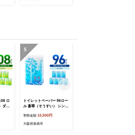
5
6
08 ロ
トイレットペーパー 96ロー
【数量限定】トイレットペ
）ダブ
ル 蒼翠（そうすい） シング
ーパー 108ロール ニューラ
：北海
ル 巻【配送不可地域：北海
イフアップ シングル 巻【配
10,500円
10,000円
寄附金額
寄附金額
8月お
道・沖縄】【60営業日以内
送不可地域：北海道・沖
日用品
に発送】 といれっとぺーぱ
縄】【30営業日以内に発
大阪府泉南市
大阪府泉南市
品 防
ー 日用品 人気 ランキング
送】 トイレット ペーパー
市 新生
消耗品 防災 備蓄 泉南市 新
人気 大容量 日用品 備蓄 防