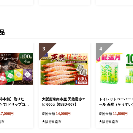
品
3
4
琲本舗】煎りた
大阪府泉南市産 天然足赤エ
トイレットペーパー 1
たて!ドリップコー
ビ 600g【058D-007】
ール 蒼翠（そうすい
0袋【010D-16
ル 巻【配送不可地域
17,000円
14,000円
11,500円
寄附金額
寄附金額
道・沖縄】【2026年
届け】トイレ 人気 
南市
大阪府泉南市
大阪府泉南市
大容量 生活用品 消耗
災 備蓄 大阪府 泉南