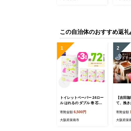
この自治体のおすすめ返礼
1
2
トイレットペーパー 24ロー
【吉田珈
ル はれるの ダブル 巻 芯な
て、挽き
し 約3倍巻【配送不可地
ヒー4種10
6,500円
寄附金額
寄附金額
域：北海道・沖縄】【2026
4】
年8月お届け】【020E-02
大阪府泉南市
大阪府泉
2】