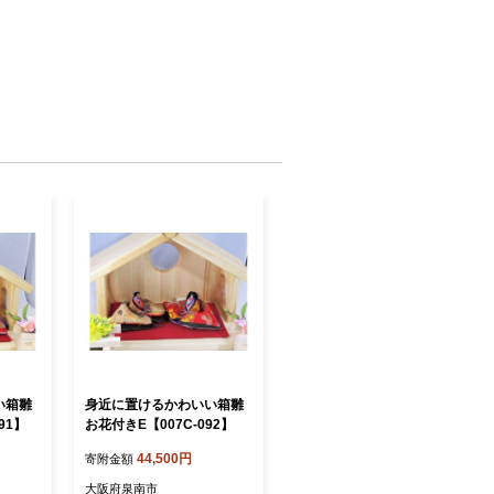
い箱雛
身近に置けるかわいい箱雛
91】
お花付きE【007C-092】
44,500円
寄附金額
大阪府泉南市