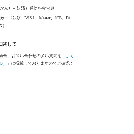
泉州特産の農作物が栽培されています。
の対岸のりんくうタウンでは、様々な製
（auかんたん決済）通信料金合算
とする事業所が集積し、岡田と樽井にあ
ード決済（VISA、Master、JCB、Di
大阪湾でとれた新鮮な海産物が水揚げさ
EX）
SENNAN LONGPARK（泉南ロングパ
、にぎわいを創出し、レクリエーション
に関して
再生させ、泉南市のまちづくりの拠点と
ざしています。
場合、お問い合わせの多い質問を
「よく
Q）」
に掲載しておりますのでご確認く