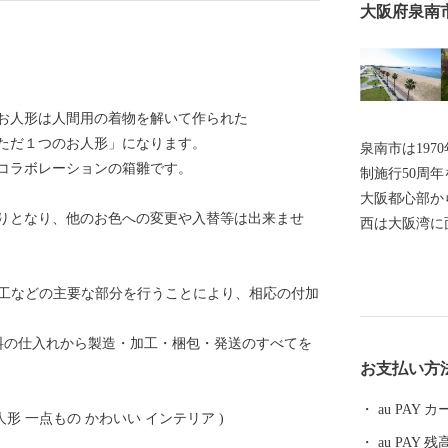
大阪府泉南
お人形は人間用の着物を解いて作られた
ただ１つのお人形」になります。
泉南市は197
コラボレーションの箱雛です。
制施行50周
大阪都心部か
りとなり、他のお色への変更や入替等は出来ませ
西は大阪湾に
阪南市、そし
しています。
加工などの主要な部分を行うことにより、相応の付加
みせ、面積は
1/3を含み
料の仕入れから製造・加工・梱包・発送のすべてを
び臨海部から
お支払い方
る和泉山脈が
くからの街並
au PAY
人形 一点もの かわいい インテリア )
ます。また、
au PAY 残