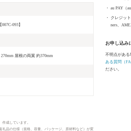
芋、花き等、
関西国際空港
au PAY
造業をはじめ
クレジットカ
る両漁港では
7C-093】
ners、AM
れ、海岸部には
ーク）を設け
お申し込み
ゾーンとして
することをめ
不明点がある
270mm 屋根の両翼 約370mm
ある質問（FA
ださい。
、作成しています。
返礼品の仕様（規格、容量、パッケージ、原材料など）が変