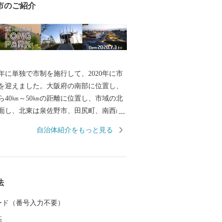
市のご紹介
0年に単独で市制を施行して、2020年に市
年を迎えました。大阪府の南部に位置し、
ら40㎞～50㎞の距離に位置し、市域の北
面し、北東は泉佐野市、田尻町、南西は
て南東は和歌山県岩出市、紀の川市と接
自治体紹介をもっと見る
市域は南北約11㎞、東西約8㎞の広がりを
48.98㎢であり、市域に関西国際空港の約
ます。 地形は、山地部、丘陵部、平地部およ
なり、南部の山地部には低い山々が連な
法
あり、丘陵部から平野部にかけては、古
みと新たに開発された住宅が混在してい
 カード（番号入力不要）
平野部においては、玉ねぎ、水なす、里
高