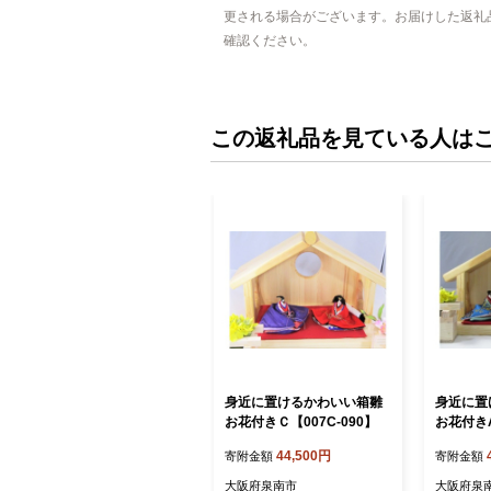
更される場合がございます。お届けした返礼
確認ください。
この返礼品を見ている人は
身近に置けるかわいい箱雛
身近に置
お花付きＣ【007C-090】
お花付きA
44,500円
寄附金額
寄附金額
大阪府泉南市
大阪府泉