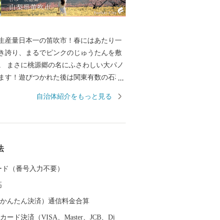
生産量日本一の笛吹市！春にはあたり一
き誇り、まるでピンクのじゅうたんを敷
。 まさに桃源郷の名にふさわしい大パノ
ます！遊びつかれた後は関東有数の石和
癒していただき、心身ともにリフレッシ
自治体紹介をもっと見る
い！ 特に当市のオススメは、子供から大
のシャインマスカットです。その他、一
吹市の魅力ある返礼品をご用意しており
法
 カード（番号入力不要）
高
（auかんたん決済）通信料金合算
ード決済（VISA、Master、JCB、Di