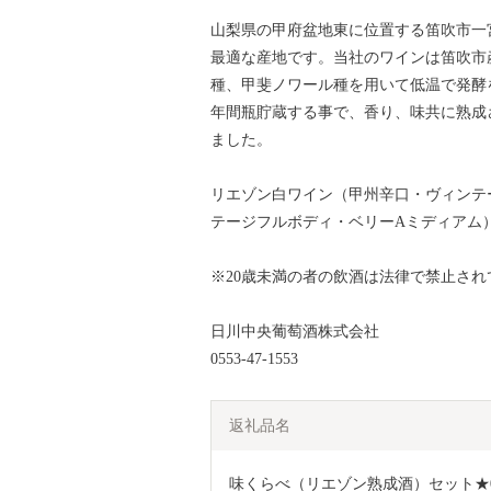
山梨県の甲府盆地東に位置する笛吹市一
最適な産地です。当社のワインは笛吹市
種、甲斐ノワール種を用いて低温で発酵
年間瓶貯蔵する事で、香り、味共に熟成
ました。
リエゾン白ワイン（甲州辛口・ヴィンテ
テージフルボディ・ベリーAミディアム）、
※20歳未満の者の飲酒は法律で禁止され
日川中央葡萄酒株式会社
0553-47-1553
返礼品名
味くらべ（リエゾン熟成酒）セット★017