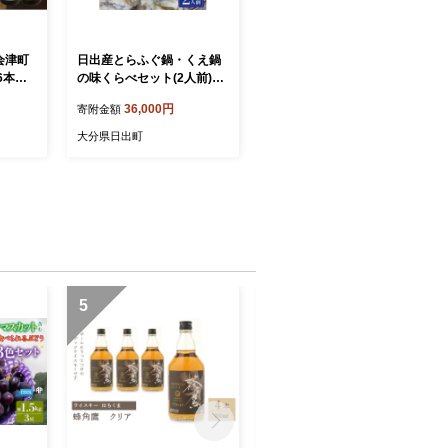
会津町
日出産とらふぐ鍋・くえ鍋
6本セ
の味くらべセット(2人前)
醸造酒
【1133895】
36,000円
寄附金額
大分県日出町
5
6