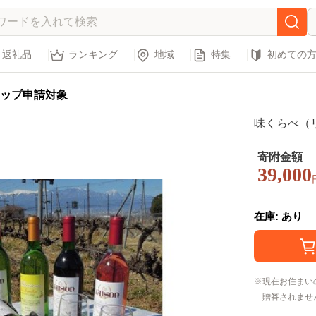
返礼品
ランキング
地域
特集
初めての
ップ申請対象
味くらべ（リ
寄附金額
39,000
在庫: あり
現在お住まい
贈答されませ