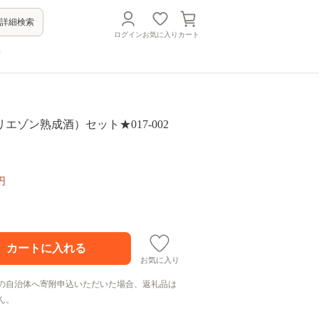
詳細検索
ログイン
お気に入り
カート
方
エゾン熟成酒）セット★017-002
円
お気に入り
の自治体へ寄附申込いただいた場合、返礼品は
ん。