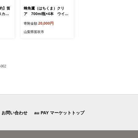
予約】笛
蜂角鷹（はちくま）クリ
成城石井オリジナルスパー
スカッ
ア 700ml瓶×4本 ウイス
クリングワイン缶 白・ロゼ
れる3
キー 211-003
12本セット
20,000円
19,000円
寄附金額
寄附金額
kg 2
山梨県笛吹市
山梨県笛吹市
02
お問い合わせ
au PAY マーケットトップ