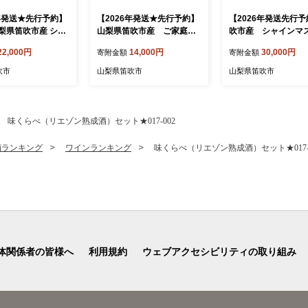
6年発送★先行予約】
【2026年発送★先行予約】
【2026年発送先行
梨県笛吹市産 シャ
山梨県笛吹市産 ご家庭用
吹市産 シャインマ
ット 約2.0kg（3
(わけあり)桃 約5kg(10玉
ト含む 皮ごと食べら
22,000円
14,000円
30,000円
寄附金額
寄附金額
56-001-26y
～22玉) 263-001-26y 冷蔵
色ぶどうセット 約1.5
便
05-019-26y
吹市
山梨県笛吹市
山梨県笛吹市
味くらべ（リエゾン熟成酒）セット★017-002
酒ランキング
ワインランキング
味くらべ（リエゾン熟成酒）セット★017-0
体関係者の皆様へ
利用規約
ウェブアクセシビリティの取り組み