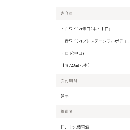
内容量
・白ワイン(辛口2本・中口)
・赤ワイン(プレステージフルボディ、
・ロゼ(中口)
【各720ml×6本】
受付期間
通年
提供者
日川中央葡萄酒