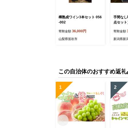
樽熟成ワイン3本セット 056
手間なし
-002
点セット
36,000円
寄附金額
寄附金額
山梨県笛吹市
新潟県新
この自治体のおすすめ返礼
1
2