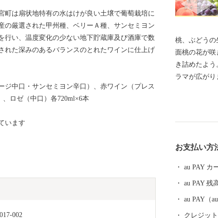
宮町は扇状地特有の水はけが良い土壌で葡萄栽培に
産の厳選された甲州種、ベリーＡ種、サンセミヨン
を行い、温度変化の少ない地下貯蔵庫及び酒庫で数
桃、ぶどうの
された深みのあるバランスのとれたワインに仕上げ
面桃の花が咲
き詰めたよう
ラマが広がり
ージ中口・サンセミヨン辛口）、赤ワイン（プレス
温泉で疲れを
ロゼ（中口）各720ml×6本
ュしてくださ
人まで大人気
ています
年を通じて笛
ます！！
お支払い方
au PAY
au PAY 残
au PAY
-002
クレジットカ