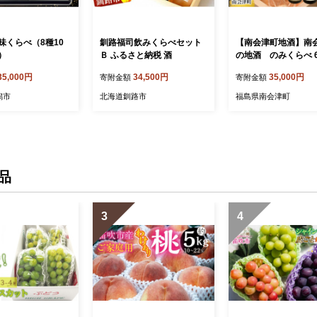
味くらべ（8種10
釧路福司飲みくらべセット
【南会津町地酒】南
）
Ｂ ふるさと納税 酒
の地酒 のみくらべ 
ット お酒 日本酒 本
35,000円
34,500円
35,000円
寄附金額
寄附金額
潟市
北海道釧路市
福島県南会津町
品
3
4