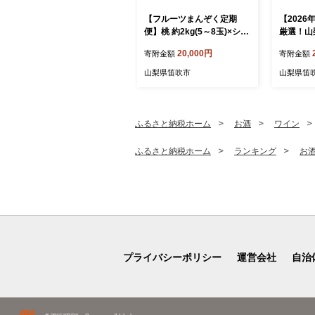
【フルーツまんぞく定期
【202
便】桃 約2kg(5～8玉)×シャ
厳選！山
インマスカット 1.2kg以上
インマスカ
20,000円
寄附金額
寄附金額
(2～3房) 126-025 | 定期便
～4房） 1
桃 シャインマスカット 山梨
山梨県笛吹市
山梨県笛
県産 フルーツ 果物 くだも
の シャイン シャインマスカ
ット 新鮮 人気 おすすめ 山
梨 笛吹市 |
ふるさと納税ホーム
お酒
ワイン
ふるさと納税ホーム
ランキング
お
プライバシーポリシー
運営会社
自治