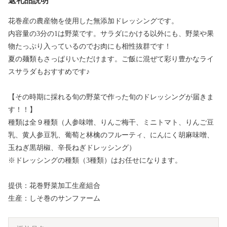
返礼品説明
花巻産の農産物を使用した無添加ドレッシングです。
内容量の3分の1は野菜です。サラダにかける以外にも、野菜や果
物たっぷり入っているのでお肉にも相性抜群です！
夏の麺類もさっぱりいただけます。ご飯に混ぜて彩り豊かなライ
スサラダもおすすめです♪
【その時期に採れる旬の野菜で作った旬のドレッシングが届きま
す！！】
種類は全９種類（人参味噌、りんご梅干、ミニトマト、りんご豆
乳、黄人参豆乳、葡萄と林檎のフルーティ、にんにく胡麻味噌、
玉ねぎ黒胡椒、辛長ねぎドレッシング）
※ドレッシングの種類（3種類）はお任せになります。
提供：花巻野菜加工生産組合
生産：しそ巻のサンファーム