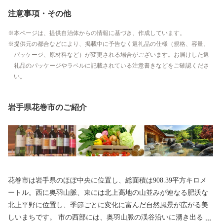
注意事項・その他
本ページは、提供自治体からの情報に基づき、作成しています。
提供元の都合などにより、掲載中に予告なく返礼品の仕様（規格、容量、
パッケージ、原材料など）が変更される場合がございます。お届けした返
礼品のパッケージやラベルに記載されている注意書きなどをご確認くださ
い。
岩手県花巻市のご紹介
花巻市は岩手県のほぼ中央に位置し、総面積は908.39平方キロメ
ートル。西に奥羽山脈、東には北上高地の山並みが連なる肥沃な
北上平野に位置し、季節ごとに変化に富んだ自然風景が広がる美
しいまちです。 市の西部には、奥羽山脈の渓谷沿いに湧き出る花