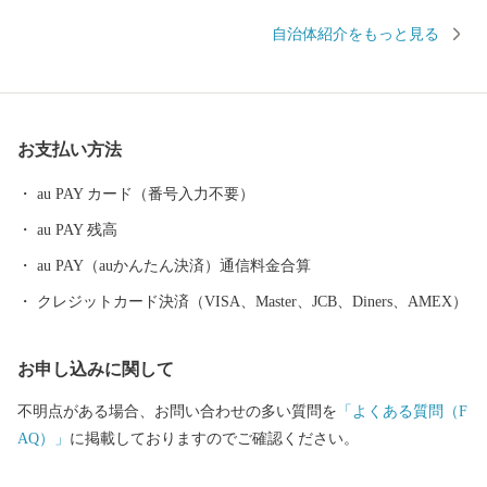
巻温泉郷があります。周辺は県立自然公園に指定され、立ちのぼ
自治体紹介をもっと見る
る湯けむりと深山の緑、目の前を流れる清流が、情緒豊かな風景
を醸し出します。 また、宮沢賢治や萬鉄五郎などの世界的に知ら
れる先人を輩出するとともに、早池峰神楽や鹿踊りなどの郷土芸
能、日本三大杜氏のひとつ南部杜氏、さき織り、ホームスパン等
お支払い方法
の優れた技術が多く伝えられています。さらに、岩手県内唯一の
花巻空港があり、東北新幹線新花巻駅や東北自動車道、東北横断
au PAY カード（番号入力不要）
自動車道などの高速交通網が整備されるなど、北東北の高速交通
au PAY 残高
網の結節点という極めて恵まれた拠点性を有しています。
au PAY（auかんたん決済）通信料金合算
クレジットカード決済（VISA、Master、JCB、Diners、AMEX）
お申し込みに関して
不明点がある場合、お問い合わせの多い質問を
「よくある質問（F
AQ）」
に掲載しておりますのでご確認ください。