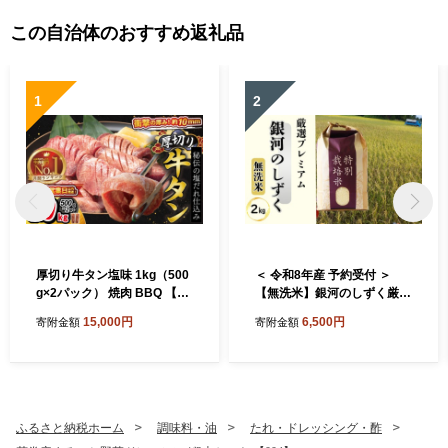
この自治体のおすすめ返礼品
1
2
厚切り牛タン塩味 1kg（500
＜ 令和8年産 予約受付 ＞
g×2パック） 焼肉 BBQ 【76
【無洗米】銀河のしずく厳選
7】
プレミアム（減農薬・減化学
15,000円
6,500円
寄附金額
寄附金額
肥料）2kg 【2083】
ふるさと納税ホーム
調味料・油
たれ・ドレッシング・酢