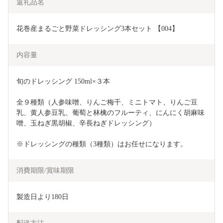
返礼品名
花巻産まるごと野菜ドレッシング3本セット 【004】
内容量
旬のドレッシング 150ml×３本
全９種類（人参味噌、りんご梅干、ミニトマト、りんご豆
乳、黄人参豆乳、葡萄と林檎のフルーティ、にんにく胡麻味
噌、玉ねぎ黒胡椒、辛長ねぎドレッシング）
※ドレッシングの種類（3種類）はお任せになります。
消費期限/賞味期限
製造日より180日