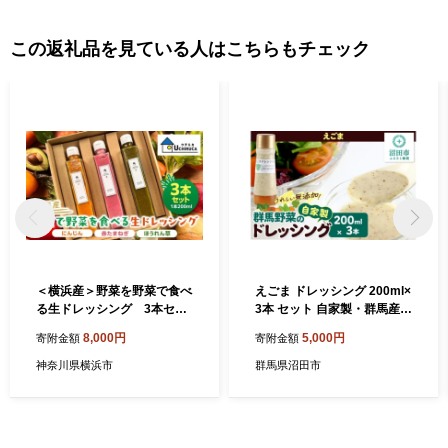
この返礼品を見ている人はこちらもチェック
＜横浜産＞野菜を野菜で食べ
えごま ドレッシング 200ml×
る生ドレッシング 3本セッ
3本 セット 自家製・群馬産野
ト
菜で手作りドレッシング
8,000円
5,000円
寄附金額
寄附金額
神奈川県横浜市
群馬県沼田市