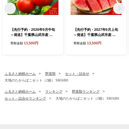
【先行予約・2026年9月中旬
【先行予約・2027年6月上旬
～発送】千葉県山武市産 船
～発送】千葉県山武市産 船
木さんちのトマト1箱（20～
木さんちの小玉スイカ２個セ
13,500円
13,500円
寄附金額
寄附金額
24個・約4kg） ／ふるさと
ット（合計約５㎏）／すいか
納税 トマト とまと 大玉トマ
スイカ 西瓜 姫甘泉 小玉 2個
ト 昔ながらのトマト 桃太郎
セット 果物 フルーツ 農家直
野菜 サラダ 冷製パスタ 産地
送 千葉県産 ちば 千葉すいか
直送 千葉県 千葉県産 山武市
山武市 SMDD001
SMDD002
ふるさと納税ホーム
野菜類
セット・詰合せ
大地のたからばこセット（2箱） SMA001
ふるさと納税ホーム
ランキング
野菜類ランキング
セット・詰合せランキング
大地のたからばこセット（2箱） SMA001