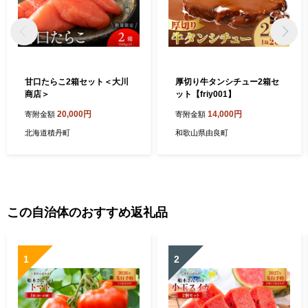
甘口たらこ2箱セット＜大川
厚切り牛タンシチュー2箱セ
商店＞
ット【friy001】
20,000円
14,000円
寄附金額
寄附金額
北海道積丹町
和歌山県由良町
この自治体のおすすめ返礼品
1
2