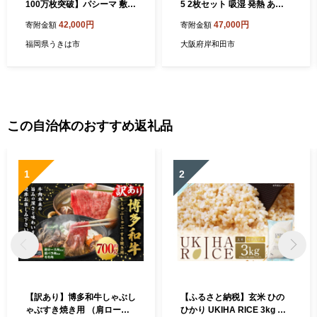
100万枚突破】パシーマ 敷き
5 2枚セット 吸湿 発熱 あっ
パッド パットシーツ ベッド
たかボリューム 敷パッド ベ
42,000円
47,000円
寄附金額
寄附金額
シーツ セミダブル ベッドマ
ッド パッド マット ベッドパ
ット ベッドパット ガーゼ 日
ッド ベッドパット ベッドシ
福岡県うきは市
大阪府岸和田市
本製 丸洗い 洗える 吸水速乾
ート ベッドシーツ シーツ 日
通気性 オールシーズン 春 夏
本製 寝具 大阪府 岸和田市
秋 子供 ベビー 赤ちゃん pasi
ma【龍宮株式会社】
この自治体のおすすめ返礼品
1
2
【訳あり】博多和牛しゃぶし
【ふるさと納税】玄米 ひの
ゃぶすき焼き用 （肩ロース
ひかり UKIHA RICE 3kg 特