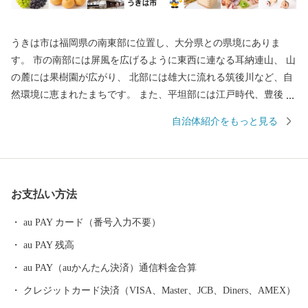
うきは市は福岡県の南東部に位置し、大分県との県境にありま
す。 市の南部には屏風を広げるように東西に連なる耳納連山、 山
の麓には果樹園が広がり、 北部には雄大に流れる筑後川など、自
然環境に恵まれたまちです。 また、平坦部には江戸時代、豊後街
道の宿場町として賑わい、 農産物で財を成した豪商たちによって
自治体紹介をもっと見る
作られた白壁の街並みが軒を連ね、 情緒あふれる風景が今も残り
ます。 そんな「自然と歴史のまち うきは」で生産された、 果
物、野菜、お米、お水や、お肉、素麺、ラーメン、お菓子をはじ
めとする食品やガーゼ製品、寝具用品（パシーマ）、本棕櫚箒、
お支払い方法
木工品、陶芸など、 多種多様な謝礼品を取り揃えており、 なかで
も果物（ぶどう・梨・柿・いちじく・桃・いちご）、パシーマは
au PAY カード（番号入力不要）
特に人気の商品です!
au PAY 残高
au PAY（auかんたん決済）通信料金合算
クレジットカード決済（VISA、Master、JCB、Diners、AMEX）