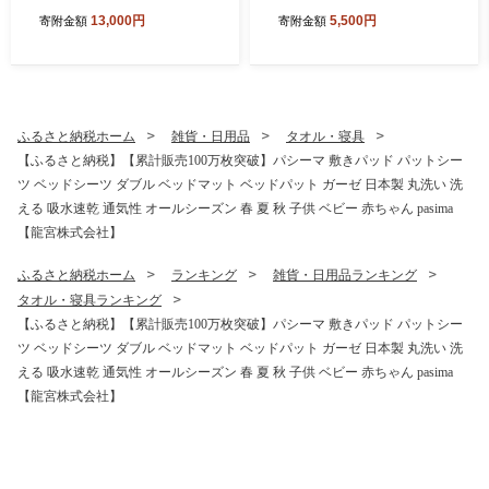
肉・肩バラ肉・モモ肉） 700
別栽培米 ヒノヒカリ 令和7年
13,000円
5,500円
寄附金額
寄附金額
g 肉 牛肉 牛 和牛 国産牛 しゃ
産 米 こめ ご飯 コメ ごはん
ぶしゃぶ すき焼き 肩ロース
ヘルシー 送料無料 国産 国産
肩バラ モモ 福岡県 うきは市
米 福岡 返礼品 お弁当 家庭用
冷凍
ギフト プレゼント 仕送り お
取り寄せ うきは市 株式会社
みずほファーム
ふるさと納税ホーム
雑貨・日用品
タオル・寝具
【ふるさと納税】【累計販売100万枚突破】パシーマ 敷きパッド パットシー
ツ ベッドシーツ ダブル ベッドマット ベッドパット ガーゼ 日本製 丸洗い 洗
える 吸水速乾 通気性 オールシーズン 春 夏 秋 子供 ベビー 赤ちゃん pasima
【龍宮株式会社】
ふるさと納税ホーム
ランキング
雑貨・日用品ランキング
タオル・寝具ランキング
【ふるさと納税】【累計販売100万枚突破】パシーマ 敷きパッド パットシー
ツ ベッドシーツ ダブル ベッドマット ベッドパット ガーゼ 日本製 丸洗い 洗
える 吸水速乾 通気性 オールシーズン 春 夏 秋 子供 ベビー 赤ちゃん pasima
【龍宮株式会社】