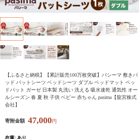
【ふるさと納税】【累計販売100万枚突破】パシーマ 敷きパ
ッド パットシーツ ベッドシーツ ダブル ベッドマット ベッ
ドパット ガーゼ 日本製 丸洗い 洗える 吸水速乾 通気性 オー
ルシーズン 春 夏 秋 子供 ベビー 赤ちゃん pasima【龍宮株式
会社】
47,000
寄附金額
円
在庫: あり